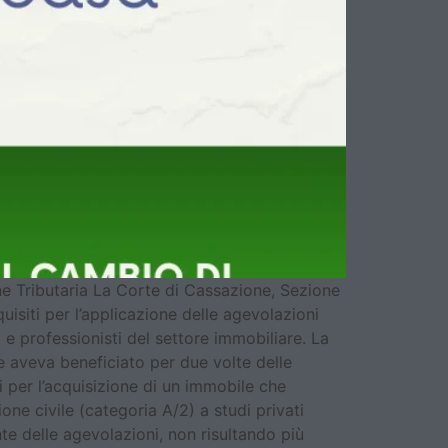
ne Tributaria La Corte di Cassazione, Sezione
isiti per l’applicazione delle agevolazioni
i e professionisti del settore immobiliare. La
e aveva beneficiato per due volte delle
i per l’acquisizione di un immobile che
ne civile (categoria A/2) a studi privati
 delle agevolazioni, non risultando più