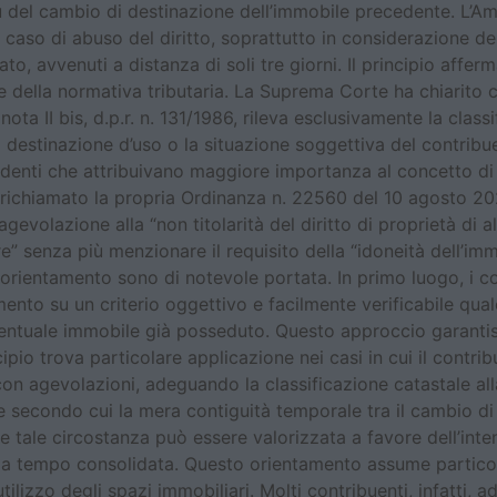
rtù del cambio di destinazione dell’immobile precedente. L’A
caso di abuso del diritto, soprattutto in considerazione del
o, avvenuti a distanza di soli tre giorni. Il principio afferm
e della normativa tributaria. La Suprema Corte ha chiarito c
a, nota II bis, d.p.r. n. 131/1986, rileva esclusivamente la cl
a destinazione d’uso o la situazione soggettiva del contri
edenti che attribuivano maggiore importanza al concetto di 
ti richiamato la propria Ordinanza n. 22560 del 10 agosto 20
evolazione alla “non titolarità del diritto di proprietà di al
” senza più menzionare il requisito della “idoneità dell’im
 orientamento sono di notevole portata. In primo luogo, i c
nto su un criterio oggettivo e facilmente verificabile quale
ventuale immobile già posseduto. Questo approccio garantis
ncipio trova particolare applicazione nei casi in cui il contr
 agevolazioni, adeguando la classificazione catastale alla
te secondo cui la mera contiguità temporale tra il cambio d
e tale circostanza può essere valorizzata a favore dell’int
 da tempo consolidata. Questo orientamento assume particol
’utilizzo degli spazi immobiliari. Molti contribuenti, infatti, 