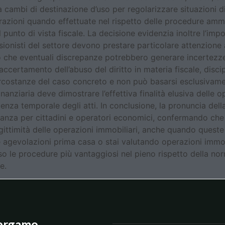
a cambi di destinazione d’uso per regolarizzare situazioni di
erazioni quando effettuate nel rispetto delle procedure amm
unto di vista fiscale. La decisione evidenzia inoltre l’impo
ssionisti del settore devono prestare particolare attenzione 
do che eventuali discrepanze potrebbero generare incertezze 
accertamento dell’abuso del diritto in materia fiscale, discip
ircostanze del caso concreto e non può basarsi esclusivame
nanziaria deve dimostrare l’effettiva finalità elusiva dell
enza temporale degli atti. In conclusione, la pronuncia de
levanza per cittadini e operatori economici, confermando che 
egittimità delle operazioni immobiliari, anche quando queste
le agevolazioni prima casa o stai valutando operazioni immob
so le procedure più vantaggiosi nel pieno rispetto della nor
e.
ergamo