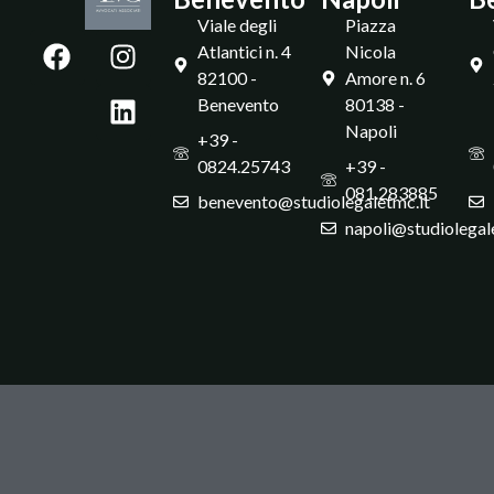
Viale degli
Piazza
Atlantici n. 4
Nicola
82100 -
Amore n. 6
Benevento
80138 -
Napoli
+39 -
0824.25743
+39 -
081.283885
benevento@studiolegaletmc.it
napoli@studiolegal