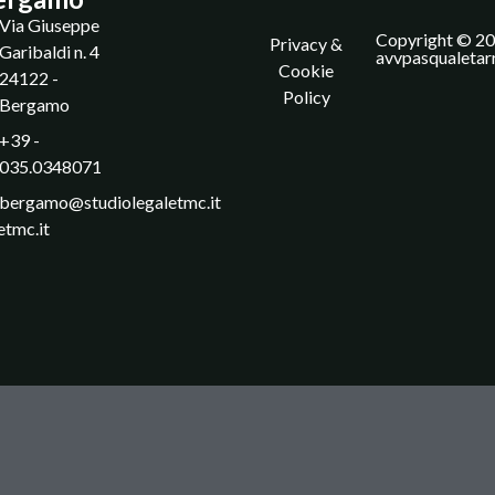
Via Giuseppe
Copyright © 20
Privacy &
Garibaldi n. 4
avvpasqualetar
Cookie
24122 -
Policy
Bergamo
+39 -
035.0348071
bergamo@studiolegaletmc.it
etmc.it