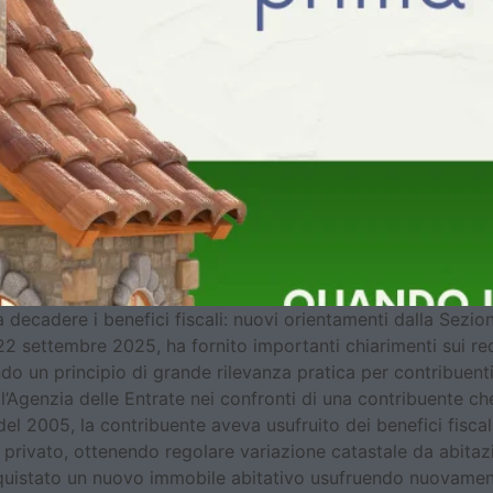
 decadere i benefici fiscali: nuovi orientamenti dalla Sezio
 settembre 2025, ha fornito importanti chiarimenti sui requ
endo un principio di grande rilevanza pratica per contribuent
l’Agenzia delle Entrate nei confronti di una contribuente ch
l 2005, la contribuente aveva usufruito dei benefici fiscal
rivato, ottenendo regolare variazione catastale da abitazio
uistato un nuovo immobile abitativo usufruendo nuovamente