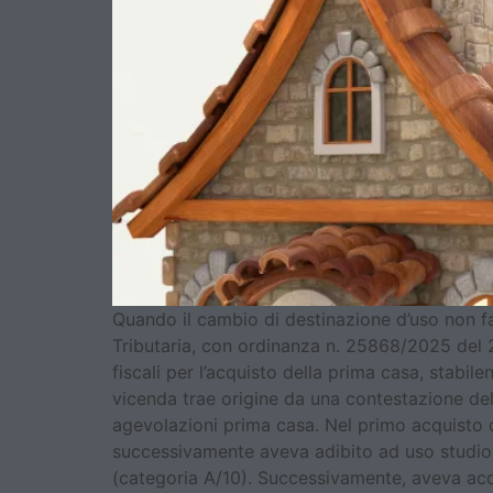
Quando il cambio di destinazione d’uso non fa
Tributaria, con ordinanza n. 25868/2025 del 22
fiscali per l’acquisto della prima casa, stabil
vicenda trae origine da una contestazione del
agevolazioni prima casa. Nel primo acquisto de
successivamente aveva adibito ad uso studio p
(categoria A/10). Successivamente, aveva acq