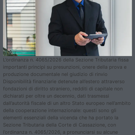
L’ordinanza n. 4065/2026 della Sezione Tributaria fissa
importanti principi su presunzioni, onere della prova e
produzione documentale nel giudizio di rinvio
Disponibilità finanziarie detenute all’estero attraverso
fondazioni di diritto straniero, redditi di capitale non
dichiarati per oltre un decennio, dati trasmessi
dall’autorità fiscale di un altro Stato europeo nell’ambito
della cooperazione internazionale: questi sono gli
elementi essenziali della vicenda che ha portato la
Sezione Tributaria della Corte di Cassazione, con
l’ordinanza n. 4065/2026, a pronunciarsi su alcune