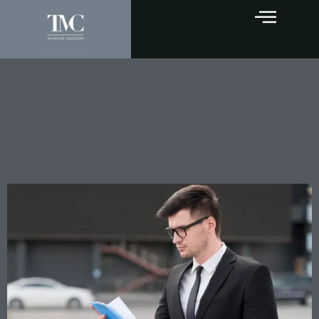
Appello tributario e notifica
via PEC: la Cassazione dice
basta al formalismo
eccessivo