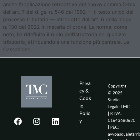
anche l’applicazione retroattiva del nuovo comma 5-bis
dell’art. 7 del d.lgs. n. 546 del 1992 — il testo unico del
processo tributario — introdotto dall’art. 6 della legge
n. 130 del 2022 in materia di prova. La norma, come
noto, ha ridefinito il ruolo dell’istruttoria nel giudizio
tributario, attribuendole una funzione più centrale. La
Cassazione,
Priva
Copyright
cy &
© 2025
Cook
Studio
ie
Legale TMC
Polic
| P. IVA:
y
01643680620
| PEC:
avvpasqualetarr