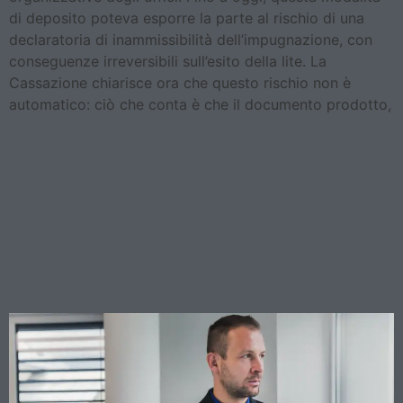
di deposito poteva esporre la parte al rischio di una
declaratoria di inammissibilità dell’impugnazione, con
conseguenze irreversibili sull’esito della lite. La
Cassazione chiarisce ora che questo rischio non è
automatico: ciò che conta è che il documento prodotto,
Conti esteri e accertamenti
IRPEF: la Cassazione
conferma la piena
utilizzabilità dei dati bancari
stranieri