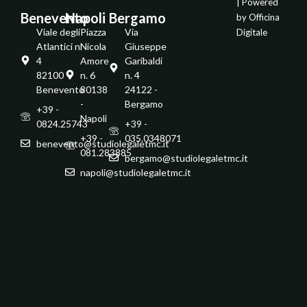
| Powered
Benevento
Napoli
Bergamo
by
Officina
Viale degli
Piazza
Via
Digitale
Atlantici n.
Nicola
Giuseppe
4
Amore
Garibaldi
82100 -
n. 6
n. 4
Benevento
80138
24122 -
-
Bergamo
+39 -
Napoli
0824.25743
+39 -
+39 -
035.0348071
benevento@studiolegaletmc.it
081.283885
bergamo@studiolegaletmc.it
napoli@studiolegaletmc.it