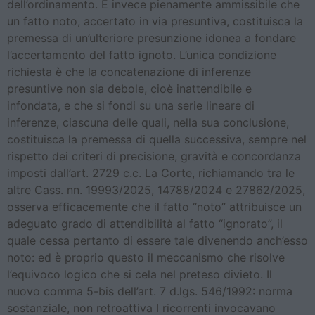
dell’ordinamento. È invece pienamente ammissibile che
un fatto noto, accertato in via presuntiva, costituisca la
premessa di un’ulteriore presunzione idonea a fondare
l’accertamento del fatto ignoto. L’unica condizione
richiesta è che la concatenazione di inferenze
presuntive non sia debole, cioè inattendibile e
infondata, e che si fondi su una serie lineare di
inferenze, ciascuna delle quali, nella sua conclusione,
costituisca la premessa di quella successiva, sempre nel
rispetto dei criteri di precisione, gravità e concordanza
imposti dall’art. 2729 c.c. La Corte, richiamando tra le
altre Cass. nn. 19993/2025, 14788/2024 e 27862/2025,
osserva efficacemente che il fatto “noto” attribuisce un
adeguato grado di attendibilità al fatto “ignorato”, il
quale cessa pertanto di essere tale divenendo anch’esso
noto: ed è proprio questo il meccanismo che risolve
l’equivoco logico che si cela nel preteso divieto. Il
nuovo comma 5-bis dell’art. 7 d.lgs. 546/1992: norma
sostanziale, non retroattiva I ricorrenti invocavano