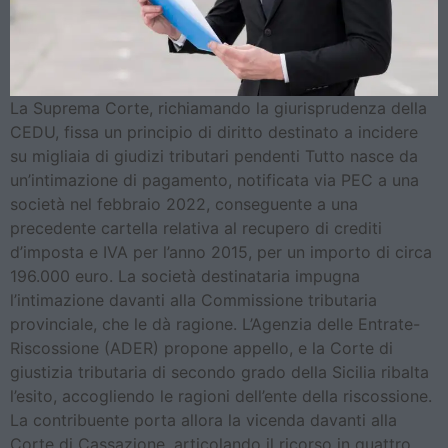
La Suprema Corte, richiamando la giurisprudenza della
CEDU, fissa un principio di diritto destinato a incidere
su migliaia di giudizi tributari pendenti Tutto nasce da
un’intimazione di pagamento, notificata via PEC a una
società nel febbraio 2022, conseguente a una
precedente cartella relativa al recupero di crediti
d’imposta e IVA per l’anno 2015, per un importo di circa
196.000 euro. La società destinataria impugna
l’intimazione davanti alla Commissione tributaria
provinciale, che le dà ragione. L’Agenzia delle Entrate-
Riscossione (ADER) propone appello, e la Corte di
giustizia tributaria di secondo grado della Sicilia ribalta
l’esito, accogliendo le ragioni dell’ente della riscossione.
La contribuente porta allora la vicenda davanti alla
Corte di Cassazione, articolando il ricorso in quattro