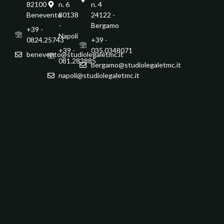
82100 -
n. 6
n. 4
Benevento
80138
24122 -
-
Bergamo
+39 -
Napoli
0824.25743
+39 -
+39 -
035.0348071
benevento@studiolegaletmc.it
081.283885
bergamo@studiolegaletmc.it
napoli@studiolegaletmc.it