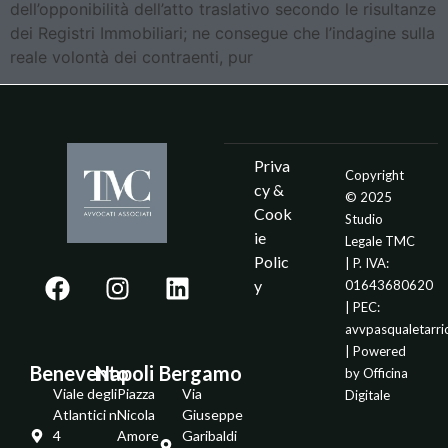
dell’opponibilità dell’atto traslativo secondo le risultanze
dei Registri Immobiliari; ne consegue che l’indagine sulla
reale volontà dei contraenti, pur
Priva
Copyright
cy &
© 2025
Cook
Studio
ie
Legale TMC
Polic
| P. IVA:
y
01643680620
| PEC:
avvpasqualetarr
| Powered
Benevento
Napoli
Bergamo
by
Officina
Viale degli
Piazza
Via
Digitale
Atlantici n.
Nicola
Giuseppe
4
Amore
Garibaldi