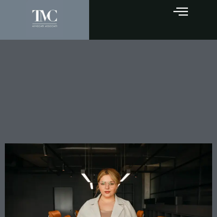
La trascrizione non si tocca:
la Cassazione blinda
l’acquisto pubblicizzato
contro l’errore materiale
dell’atto