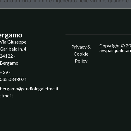
l fatto a truffa. Il timore ingenerato nelle vittime, quando 
ergamo
Via Giuseppe
Copyright © 20
Privacy &
Garibaldi n. 4
avvpasqualetar
Cookie
24122 -
Policy
Bergamo
+39 -
035.0348071
bergamo@studiolegaletmc.it
etmc.it