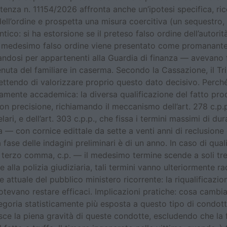
nza n. 11154/2026 affronta anche un’ipotesi specifica, ricor
dell’ordine e prospetta una misura coercitiva (un sequestro, 
entico: si ha estorsione se il preteso falso ordine dell’aut
 il medesimo falso ordine viene presentato come promanante d
andosi per appartenenti alla Guardia di finanza — avevano
enuta del familiare in caserma. Secondo la Cassazione, il Tr
ettendo di valorizzare proprio questo dato decisivo. Perché 
ramente accademica: la diversa qualificazione del fatto p
on precisione, richiamando il meccanismo dell’art. 278 c.p.p
lari, e dell’art. 303 c.p.p., che fissa i termini massimi di du
 — con cornice edittale da sette a venti anni di reclusione
la fase delle indagini preliminari è di un anno. In caso di q
0, terzo comma, c.p. — il medesimo termine scende a soli tre
e alla polizia giudiziaria, tali termini vanno ulteriormente r
e attuale del pubblico ministero ricorrente: la riqualificazi
tevano restare efficaci. Implicazioni pratiche: cosa cambia pe
tegoria statisticamente più esposta a questo tipo di condot
sce la piena gravità di queste condotte, escludendo che la f