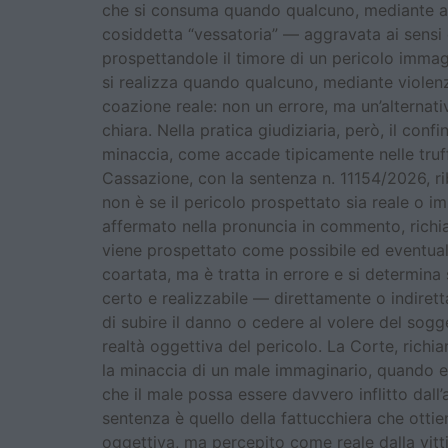
che si consuma quando qualcuno, mediante arti
cosiddetta “vessatoria” — aggravata ai sensi d
prospettandole il timore di un pericolo immagin
si realizza quando qualcuno, mediante violenz
coazione reale: non un errore, ma un’alternati
chiara. Nella pratica giudiziaria, però, il conf
minaccia, come accade tipicamente nelle truffe
Cassazione, con la sentenza n. 11154/2026, rib
non è se il pericolo prospettato sia reale o 
affermato nella pronuncia in commento, richi
viene prospettato come possibile ed eventuale
coartata, ma è tratta in errore e si determina
certo e realizzabile — direttamente o indiretta
di subire il danno o cedere al volere del sogg
realtà oggettiva del pericolo. La Corte, richi
la minaccia di un male immaginario, quando ess
che il male possa essere davvero inflitto dal
sentenza è quello della fattucchiera che ottie
oggettiva, ma percepito come reale dalla vitti