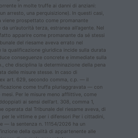
rente in molte truffe ai danni di anziani:
un arresto, una perquisizione). In questi casi,
orità viene prospettato come promanante
a un’autorità terza, estranea all’agente. Nel
 fatto apparire come promanante da sé stessi
ibunale del riesame aveva errato nel
la qualificazione giuridica incide sulla durata
roduce conseguenze concrete e immediate sulla
., che disciplina la determinazione della pena
rata delle misure stesse. In caso di
 ex art. 629, secondo comma, c.p. — il
ualificazione come truffa pluriaggravata — con
 mesi. Per le misure meno afflittive, come
addoppiati ai sensi dell’art. 308, comma 1,
one operata dal Tribunale del riesame aveva, di
r le vittime e per i difensori Per i cittadini,
te — la sentenza n. 11154/2026 ha un
inzione della qualità di appartenente alle