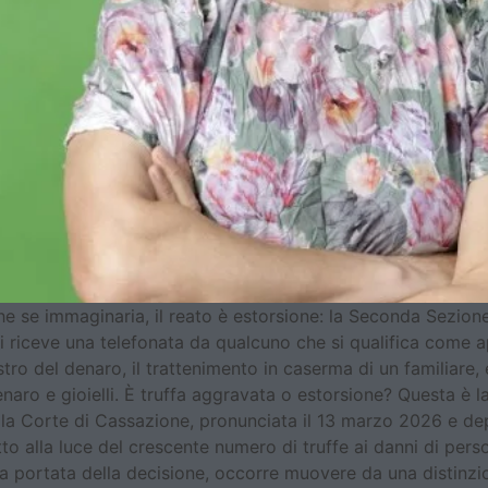
 se immaginaria, il reato è estorsione: la Seconda Sezione pe
 riceve una telefonata da qualcuno che si qualifica come a
uestro del denaro, il trattenimento in caserma di un familia
naro e gioielli. È truffa aggravata o estorsione? Questa è 
a Corte di Cassazione, pronunciata il 13 marzo 2026 e depo
to alla luce del crescente numero di truffe ai danni di per
ortata della decisione, occorre muovere da una distinzione 