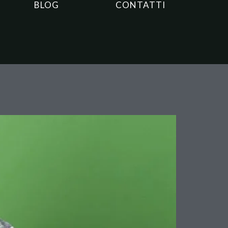
BLOG
CONTATTI
l caso del “falso