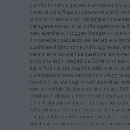
quando è truffa e quando è estorsione La sente
quella di chi si finge appartenente alle forze 
la Corte chiarisce che il discrimine rimane id
dall’agente stesso; si ha truffa aggravata se
caso esaminato, i soggetti indagati — spacci
il prospettato sequestro del denaro e la tratt
qualificare il fatto come truffa aggravata, om
delle misure cautelari La questione non è me
posizione degli indagati. La Corte lo spiega c
agli effetti dell’applicazione delle misure caute
qualificazione come estorsione pluriaggravata
termine di durata degli arresti domiciliari nel
cornice edittale da due a sei anni ex art. 64
l’obbligo di dimora e l’obbligo di presentazion
c.p.p. È dunque evidente l’interesse concreto 
fatto, dimezzato i tempi entro cui le misure po
e in particolare per le persone anziane — ca
significato rassicurante: la Cassazione ricono