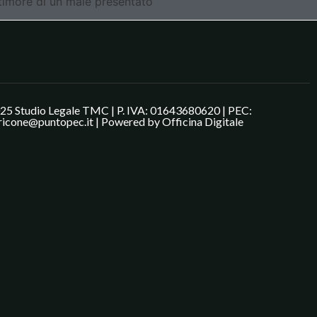
è timore di un male presentato
25 Studio Legale TMC | P. IVA: 01643680620 | PEC:
ricone@puntopec.it | Powered by
Officina Digitale