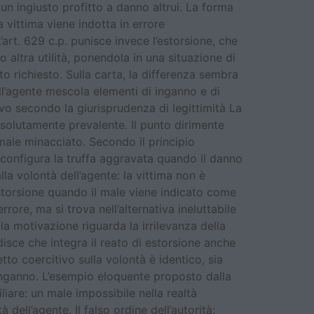
un ingiusto profitto a danno altrui. La forma
 vittima viene indotta in errore
’art. 629 c.p. punisce invece l’estorsione, che
altra utilità, ponendola in una situazione di
to richiesto. Sulla carta, la differenza sembra
dell’agente mescola elementi di inganno e di
ivo secondo la giurisprudenza di legittimità La
ssolutamente prevalente. Il punto dirimente
male minacciato. Secondo il principio
configura la truffa aggravata quando il danno
a volontà dell’agente: la vittima non è
estorsione quando il male viene indicato come
rore, ma si trova nell’alternativa ineluttabile
a motivazione riguarda la irrilevanza della
isce che integra il reato di estorsione anche
tto coercitivo sulla volontà è identico, sia
 inganno. L’esempio eloquente proposto dalla
iare: un male impossibile nella realtà
ell’agente. Il falso ordine dell’autorità: