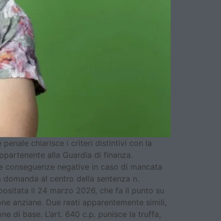
nale chiarisce i criteri distintivi con la
ppartenente alla Guardia di finanza.
re, e conseguenze negative in caso di mancata
la domanda al centro della sentenza n.
sitata il 24 marzo 2026, che fa il punto su
sone anziane. Due reati apparentemente simili,
di base. L’art. 640 c.p. punisce la truffa,