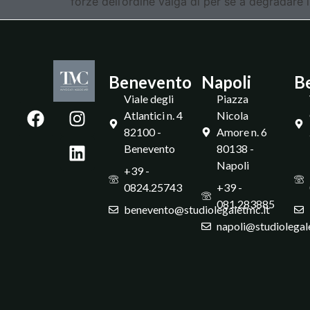
forze dell’ordine valga di per sé a degradare i
Benevento
Napoli
B
Viale degli
Piazza
Atlantici n. 4
Nicola
82100 -
Amore n. 6
Benevento
80138 -
Napoli
+39 -
0824.25743
+39 -
081.283885
benevento@studiolegaletmc.it
napoli@studiolegal