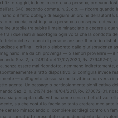
fizi o raggiri, induce in errore una persona, procurandosi 
ell’art. 640, secondo comma, n. 2, c.p. — ricorre quando la
ario o il finto obbligo di eseguire un ordine dell’autorità. L
a o minaccia, costringe una persona a consegnare denaro o 
va ineluttabile tra subire il male minacciato e cedere a quan
ine tra i due reati si assottiglia ogni volta che la condotta 
 telefoniche ai danni di persone anziane. Il criterio distint
adisce e affina il criterio elaborato dalla giurisprudenza a
immaginario, ma da chi provenga — o sembri provenire — il 
amando Sez. 2, n. 24624 del 17/07/2020, Rv. 279492-01, si 
, senza essere mai ricondotto, nemmeno indirettamente, all
 spontaneamente all’atto dispositivo. Si configura invece l’
mente — dall’agente stesso, sì che la vittima non versa in er
etto agente. Un passaggio particolarmente significativo dell
amando Sez. 2, n. 21974 del 18/04/2017, Rv. 270072-01, ribad
a sia percepita dalla vittima come seria ed effettiva: l’effe
l’agente, sia che costui lo faccia soltanto credere mediante
ne denaro minacciando di compiere sortilegi contro un famil
ma, e soprattutto presentato come dipendente dalla volontà d