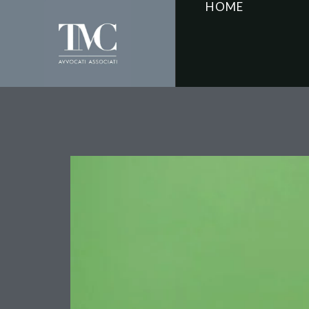
HOME
Truffa o estorsione? La
finanziere”