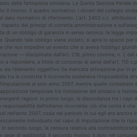
iesto dalla fattispecie omissiva. La Quinta Sezione Penale d
 il ricorso. Il quadro normativo: i doveri del collegio sin
dato normativo di riferimento. L’art. 2403 c.c. attribuisce a
l rispetto dei principi di corretta amministrazione e sull’ade
atta di un obbligo di garanzia in senso tecnico: la legge impo
le. Quando tale obbligo viene violato, si apre lo spazio per
sce che non impedire un evento che si aveva l’obbligo giurid
razione — disciplinata dall’art. 216, primo comma, n. 1, del
a rispondere, a titolo di concorso ai sensi dell’art. 110 c.p
o sia l’elemento oggettivo (la mancata attivazione pur in pr
e tra le condotte Il ricorrente sosteneva l’impossibilità stru
ll’imputazione al solo anno 2007, mentre quelle contestate 
apposizione temporale tra l’omissione del sindaco e l’azion
vergenti ragioni. In primo luogo, la discordanza tra i capi 
a responsabilità dell’odierno ricorrente: ciò che conta è che 
i nell’anno 2007, ossia nel periodo in cui egli era ancora in 
ivocamente individuato nel capo di imputazione che lo rigua
In secondo luogo, la censura relativa alla contraddittorietà
in sede di legittimità. Il secondo motivo: il dolo nel concors