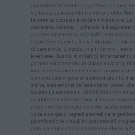
riguardava l’elemento soggettivo. Il ricorren
vigilanza, equivocando tra colpa e dolo: l’ine
favorire le distrazioni dell’amministratore. L
medesima Sezione. Il principio è il seguente:
con l’amministratore, né è sufficiente imputa
essere fornita anche in via indiziaria — che
di bancarotta. L’inerzia, in altri termini, non
eventuale. Quanto ai criteri di accertamento de
garante valorizzando, in chiave indiziaria, l’am
loro rilevanza economica e la profonda conosc
elementi convergevano a dimostrare che il sin
inerte, astenendosi dall’esercitare i poteri che
società La sentenza n. 31044/2025 non introdu
ricadute concrete meritano di essere evidenzia
adempimento formale: richiede un’attenzione s
volta emergano segnali anomali nella gestione,
giustificazione o squilibri patrimoniali progre
dolo eventuale che la Cassazione ritiene suffi