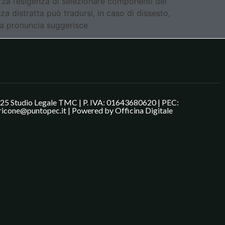
rza l’esigenza di selezionare componenti del
za distratta può tradursi, in caso di dissesto,
, la pronuncia suggerisce
25 Studio Legale TMC | P. IVA: 01643680620 | PEC:
ricone@puntopec.it | Powered by
Officina Digitale