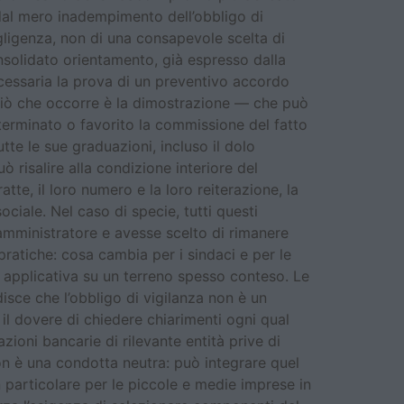
 dal mero inadempimento dell’obbligo di
egligenza, non di una consapevole scelta di
onsolidato orientamento, già espresso dalla
ecessaria la prova di un preventivo accordo
 Ciò che occorre è la dimostrazione — che può
terminato o favorito la commissione del fatto
tte le sue graduazioni, incluso il dolo
ò risalire alla condizione interiore del
atte, il loro numero e la loro reiterazione, la
iale. Nel caso di specie, tutti questi
amministratore e avesse scelto di rimanere
 pratiche: cosa cambia per i sindaci e per le
 applicativa su un terreno spesso conteso. Le
isce che l’obbligo di vigilanza non è un
il dovere di chiedere chiarimenti ogni qual
ioni bancarie di rilevante entità prive di
 non è una condotta neutra: può integrare quel
n particolare per le piccole e medie imprese in