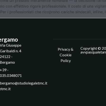
a come un presidio meramente nominale — la decisione raffo
olo con effettivo rigore professionale. Il costo di una vigilan
 Per i professionisti che ricoprono cariche sindacali, infine
ergamo
Via Giuseppe
Copyright © 20
Privacy &
Garibaldi n. 4
avvpasqualetar
Cookie
24122 -
Policy
Bergamo
+39 -
035.0348071
bergamo@studiolegaletmc.it
etmc.it