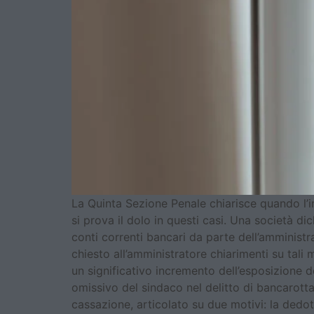
La Quinta Sezione Penale chiarisce quando l’in
si prova il dolo in questi casi. Una società dic
conti correnti bancari da parte dell’amministr
chiesto all’amministratore chiarimenti su tal
un significativo incremento dell’esposizione d
omissivo del sindaco nel delitto di bancarott
cassazione, articolato su due motivi: la dedot