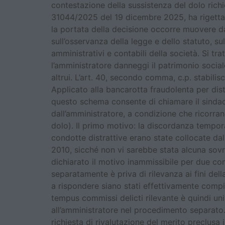
contestazione della sussistenza del dolo rich
31044/2025 del 19 dicembre 2025, ha rigettato
la portata della decisione occorre muovere dal 
sull’osservanza della legge e dello statuto, su
amministrativi e contabili della società. Si tr
l’amministratore danneggi il patrimonio socia
altrui. L’art. 40, secondo comma, c.p. stabili
Applicato alla bancarotta fraudolenta per dist
questo schema consente di chiamare il sindaco 
dall’amministratore, a condizione che ricorran
dolo). Il primo motivo: la discordanza temporal
condotte distrattive erano state collocate da
2010, sicché non vi sarebbe stata alcuna sovr
dichiarato il motivo inammissibile per due con
separatamente è priva di rilevanza ai fini dell
a rispondere siano stati effettivamente compiut
tempus commissi delicti rilevante è quindi un
all’amministratore nel procedimento separato. 
richiesta di rivalutazione del merito preclusa 