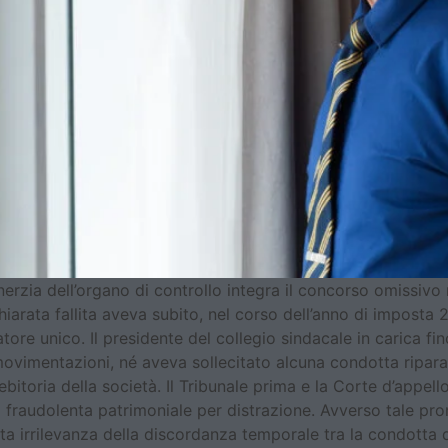
erzia dell’organo di controllo integra il concorso omissivo 
hiarata fallita aveva subito, nel corso dell’anno di imposta 20
atore unico. Il presidente del collegio sindacale in carica f
i movimentazioni, né aveva sollecitato alcuna condotta rip
ebitoria della società. Il Tribunale prima e la Corte d’appel
a fraudolenta patrimoniale per distrazione. Avverso tale pr
ta irrilevanza della discordanza temporale tra la condotta d