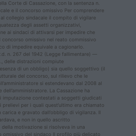
ella Corte di Cassazione, con la sentenza n.
dacale e il concorso omissivo Per comprendere
l collegio sindacale il compito di vigilare
guatezza degli assetti organizzativi,
ne ai sindaci di attivarsi per impedire che
 il concorso omissivo nel reato commissivo
ico di impedire equivale a cagionarlo.
 r.d. n. 267 del 1942 (Legge fallimentare) —
., delle distrazioni compiute
esenza di un obbligo) sia quello soggettivo (il
tturale del concorso, sul rilievo che le
all’amministratore si estendevano dal 2008 al
e dell’amministratore. La Cassazione ha
di imputazione contestati a soggetti giudicati
i prelievi per i quali quest’ultimo era chiamato
carica e gravato dall’obbligo di vigilanza. Il
rdava, e non in quello ascritto
 della motivazione si risolveva in una
o omissivo del sindaco Il profilo più delicato