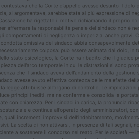
te contestava che la Corte d’appello avesse desunto il dolo
rzia, si argomentava, sarebbe stata al più espressione di n
a Cassazione ha rigettato il motivo richiamando il proprio c
 per affermare la responsabilità penale del sindaco non è n
rgli comportamenti di negligenza o imperizia, anche gravi.
 la condotta omissiva del sindaco abbia consapevolmente de
 è necessariamente colposa: può essere animata dal dolo, in tu
llo stato psicologico, la Corte ha ribadito che il giudice pu
piezza dell’arco temporale in cui le distrazioni si sono protr
enza che il sindaco aveva dell’andamento della gestione soc
daco avesse avuto effettiva contezza delle malefatte dell’
 la legge attribuisce all’organo di controllo. Le implicazioni
ce principi inediti, ma ne conferma e consolida la portata
te con chiarezza. Per i sindaci in carica, la pronuncia ribad
ostanziale e continua all’operato degli amministratori, con 
 quali incrementi improvvisi dell’indebitamento, movimentaz
ssivi. La scelta di non attivarsi, in presenza di tali segnali,
ciente a sostenere il concorso nel reato. Per le società — i