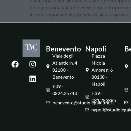
cui la figura del sindaco è talvolta percepit
collegio sindacale che esercitino il proprio ru
in una responsabilità penale di sicura gravità.
Benevento
Napoli
B
Viale degli
Piazza
Atlantici n. 4
Nicola
82100 -
Amore n. 6
Benevento
80138 -
Napoli
+39 -
0824.25743
+39 -
081.283885
benevento@studiolegaletmc.it
napoli@studiolegal