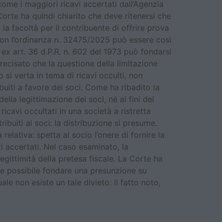
come i maggiori ricavi accertati dall’Agenzia
Corte ha quindi chiarito che deve ritenersi che
 la facoltà per il contribuente di offrire prova
ne con l’ordinanza n. 32475/2025 può essere così
à ex art. 36 d.P.R. n. 602 del 1973 può fondarsi
 precisato che la questione della limitazione
 si verta in tema di ricavi occulti, non
buiti a favore dei soci. Come ha ribadito la
ella legittimazione dei soci, né ai fini dei
ricavi occultati in una società a ristretta
buiti ai soci: la distribuzione si presume.
lativa: spetta al socio l’onere di fornire la
i accertati. Nel caso esaminato, la
gittimità della pretesa fiscale. La Corte ha
be possibile fondare una presunzione su
e non esiste un tale divieto: il fatto noto,
sone: la Cassazione