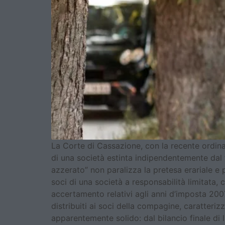
La Corte di Cassazione, con la recente ordina
di una società estinta indipendentemente dal 
azzerato” non paralizza la pretesa erariale e 
soci di una società a responsabilità limitata, 
accertamento relativi agli anni d’imposta 200
distribuiti ai soci della compagine, caratteri
apparentemente solido: dal bilancio finale di