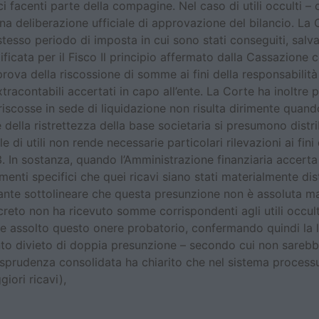
i facenti parte della compagine. Nel caso di utili occulti – 
na deliberazione ufficiale di approvazione del bilancio. La 
o stesso periodo di imposta in cui sono stati conseguiti, salva
mplificata per il Fisco Il principio affermato dalla Cassazio
a prova della riscossione di somme ai fini della responsabilit
extracontabili accertati in capo all’ente. La Corte ha inoltre
iscosse in sede di liquidazione non risulta dirimente quando
della ristrettezza della base societaria si presumono distri
i utili non rende necessarie particolari rilevazioni ai fini d
973. In sostanza, quando l’Amministrazione finanziaria accerta 
ti specifici che quei ricavi siano stati materialmente distri
te sottolineare che questa presunzione non è assoluta ma re
reto non ha ricevuto somme corrispondenti agli utili occult
e assolto questo onere probatorio, confermando quindi la le
unto divieto di doppia presunzione – secondo cui non sareb
isprudenza consolidata ha chiarito che nel sistema processual
iori ricavi),
 tributari nelle società di per