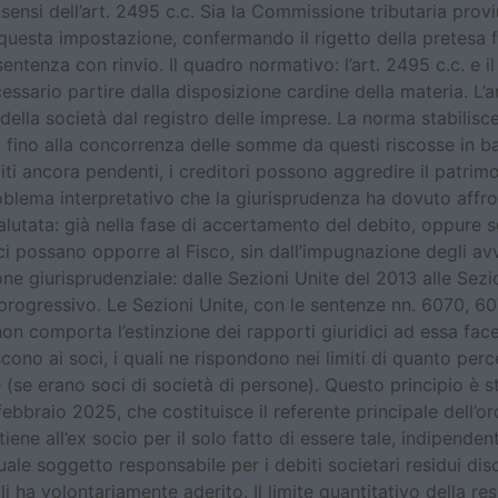
ensi dell’art. 2495 c.c. Sia la Commissione tributaria provinc
uesta impostazione, confermando il rigetto della pretesa fi
sentenza con rinvio. Il quadro normativo: l’art. 2495 c.c. e 
sario partire dalla disposizione cardine della materia. L’ar
della società dal registro delle imprese. La norma stabilisce
i, fino alla concorrenza delle somme da questi riscosse in bas
biti ancora pendenti, i creditori possono aggredire il patrim
roblema interpretativo che la giurisprudenza ha dovuto affr
tata: già nella fase di accertamento del debito, oppure so
i possano opporre al Fisco, sin dall’impugnazione degli av
ione giurisprudenziale: dalle Sezioni Unite del 2013 alle Se
 progressivo. Le Sezioni Unite, con le sentenze nn. 6070, 
non comporta l’estinzione dei rapporti giuridici ad essa fa
iscono ai soci, i quali ne rispondono nei limiti di quanto per
 (se erano soci di società di persone). Questo principio è st
febbraio 2025, che costituisce il referente principale dell
iene all’ex socio per il solo fatto di essere tale, indipende
uale soggetto responsabile per i debiti societari residui dis
i ha volontariamente aderito. Il limite quantitativo della r