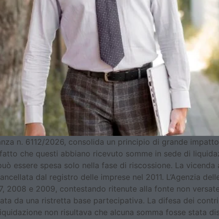
nza n. 6112/2026, consolida un principio di grande impatto p
fatto che questi abbiano ricevuto somme in sede di liquidazi
può essere spesa solo nella fase di riscossione. La vicenda 
cancellata dal registro delle imprese nel 2011. L’Agenzia dell
7, 2008 e 2009, contestando ritenute alla fonte non versate
zzata da una ristretta base partecipativa. La difesa dei con
 liquidazione non risultava che alcuna somma fosse stata dis