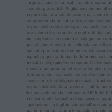
sorgere alcuna responsabilità a loro carico ai s
secondo grado della Puglia avevano accolto q
ha però ribaltato tale decisione, cassando la 
comprendere la portata della pronuncia è neces
responsabilità dei soci dopo la cancellazione 
fare valere i loro crediti nei confronti dei soc
più semplici: se la società si estingue con de
questi hanno ricevuto dalla liquidazione. Il p
mancata percezione di somme deve essere valu
risposta a questa domanda determina se i soc
ricevuto nulla, quindi non rispondo”. L’evoluz
tracciato un percorso interpretativo chiaro e
affermato che la cancellazione della società 
successorio: le obbligazioni sociali si trasfer
responsabilità limitata) ovvero illimitatamente
Sezioni Unite con la sentenza n. 3625 del 12 
ha chiarito che la qualità di successore appart
liquidazione. La legittimazione dell’ex socio q
quanto meno dal rapporto sociale al quale egl