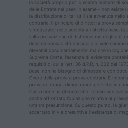
la società proprio per lo scarso numero di soc
delle Entrate nel caso in esame – non esiste u
la distribuzione di tali utili sia avvenuta nell
contraria. Il principio di diritto: la prova se
sintetizzato: nelle società a ristretta base, l
sulla presunzione di distribuzione degli utili 
della responsabilità dei soci alle sole somme r
rilevabili documentalmente, ma che in ragione 
Suprema Corte, l’assenza di evidenza contabile d
requisiti di cui all’art. 36 d.P.R. n. 602 del 1
base, non ha bisogno di dimostrare con documen
Onere della prova e prova contraria È importan
prova contraria, dimostrando cioè che in conc
Cassazione ha ritenuto che il socio non avess
anche affrontato l’obiezione relativa al pres
un’altra presunzione. Su questo punto, la giur
accertato in via presuntiva (l’esistenza di magg
Prescrizione dei debiti