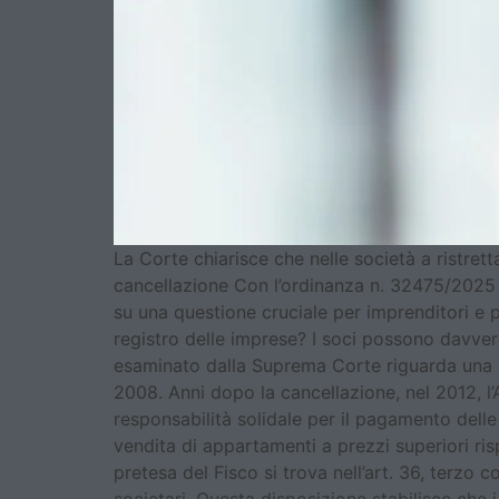
La Corte chiarisce che nelle società a ristrett
cancellazione Con l’ordinanza n. 32475/2025 d
su una questione cruciale per imprenditori e p
registro delle imprese? I soci possono davvero
esaminato dalla Suprema Corte riguarda una soc
2008. Anni dopo la cancellazione, nel 2012, l’
responsabilità solidale per il pagamento delle
vendita di appartamenti a prezzi superiori ris
pretesa del Fisco si trova nell’art. 36, terzo 