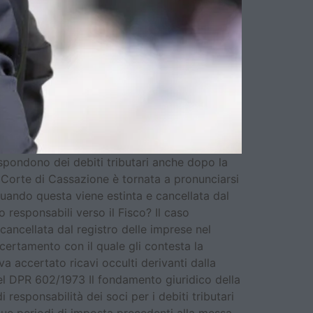
 rispondono dei debiti tributari anche dopo la
 Corte di Cassazione è tornata a pronunciarsi
 quando questa viene estinta e cancellata dal
 responsabili verso il Fisco? Il caso
cancellata dal registro delle imprese nel
ccertamento con il quale gli contesta la
a accertato ricavi occulti derivanti dalla
 del DPR 602/1973 Il fondamento giuridico della
 responsabilità dei soci per i debiti tributari