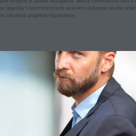
le proprie di quella fattispecie, senza commistioni con il d
a respinta I controricorrenti avevano sollevato anche un’e
a tributaria pugliese riguardante
 fiscali: quando risponde il so