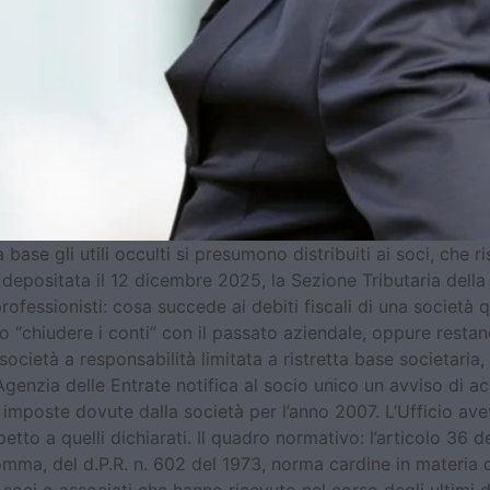
a base gli utili occulti si presumono distribuiti ai soci, che
epositata il 12 dicembre 2025, la Sezione Tributaria della
rofessionisti: cosa succede ai debiti fiscali di una società
 “chiudere i conti” con il passato aziendale, oppure restano
ietà a responsabilità limitata a ristretta base societaria, 
Agenzia delle Entrate notifica al socio unico un avviso di a
 imposte dovute dalla società per l’anno 2007. L’Ufficio avev
petto a quelli dichiarati. Il quadro normativo: l’articolo 36
comma, del d.P.R. n. 602 del 1973, norma cardine in materia di