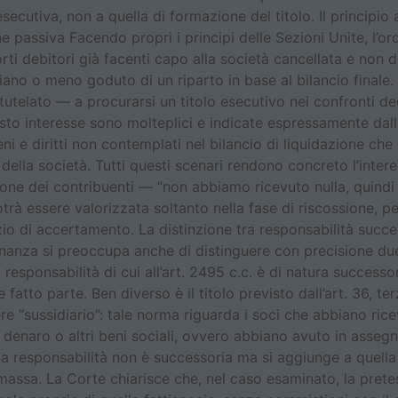
ecutiva, non a quella di formazione del titolo. Il principio 
e passiva Facendo propri i principi delle Sezioni Unite, l’
ti debitori già facenti capo alla società cancellata e non def
no o meno goduto di un riparto in base al bilancio finale.
e tutelato — a procurarsi un titolo esecutivo nei confronti de
questo interesse sono molteplici e indicate espressamente d
i e diritti non contemplati nel bilancio di liquidazione che 
 della società. Tutti questi scenari rendono concreto l’inter
zione dei contribuenti — “non abbiamo ricevuto nulla, quind
otrà essere valorizzata soltanto nella fase di riscossione, 
izio di accertamento. La distinzione tra responsabilità succe
dinanza si preoccupa anche di distinguere con precisione due 
sponsabilità di cui all’art. 2495 c.c. è di natura successori
rne fatto parte. Ben diverso è il titolo previsto dall’art. 36,
re “sussidiario”: tale norma riguarda i soci che abbiano rice
denaro o altri beni sociali, ovvero abbiano avuto in assegna
 la responsabilità non è successoria ma si aggiunge a quel
a massa. La Corte chiarisce che, nel caso esaminato, la prete