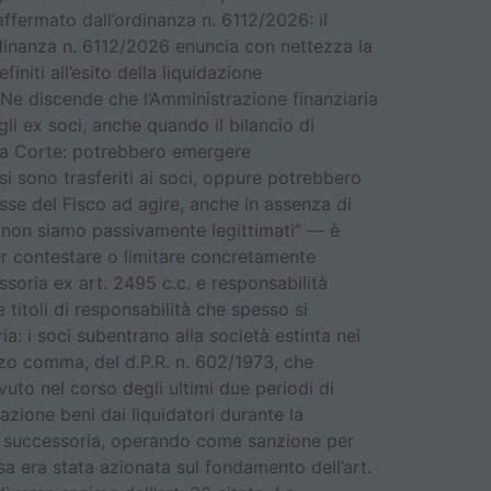
affermato dall’ordinanza n. 6112/2026: il
ordinanza n. 6112/2026 enuncia con nettezza la
initi all’esito della liquidazione
 Ne discende che l’Amministrazione finanziaria
gli ex soci, anche quando il bilancio di
alla Corte: potrebbero emergere
si sono trasferiti ai soci, oppure potrebbero
esse del Fisco ad agire, anche in assenza di
i non siamo passivamente legittimati” — è
per contestare o limitare concretamente
ssoria ex art. 2495 c.c. e responsabilità
titoli di responsabilità che spesso si
a: i soci subentrano alla società estinta nei
 terzo comma, del d.P.R. n. 602/1973, che
vuto nel corso degli ultimi due periodi di
zione beni dai liquidatori durante la
la successoria, operando come sanzione per
sa era stata azionata sul fondamento dell’art.