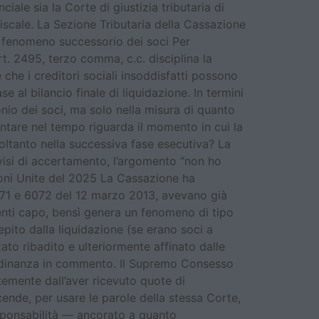
iale sia la Corte di giustizia tributaria di
scale. La Sezione Tributaria della Cassazione
il fenomeno successorio dei soci Per
t. 2495, terzo comma, c.c. disciplina la
 che i creditori sociali insoddisfatti possono
e al bilancio finale di liquidazione. In termini
onio dei soci, ma solo nella misura di quanto
ontare nel tempo riguarda il momento in cui la
ltanto nella successiva fase esecutiva? La
visi di accertamento, l’argomento “non ho
zioni Unite del 2025 La Cassazione ha
6071 e 6072 del 12 marzo 2013, avevano già
centi capo, bensì genera un fenomeno di tipo
cepito dalla liquidazione (se erano soci a
ato ribadito e ulteriormente affinato dalle
’ordinanza in commento. Il Supremo Consesso
ntemente dall’aver ricevuto quote di
cende, per usare le parole della stessa Corte,
esponsabilità — ancorato a quanto