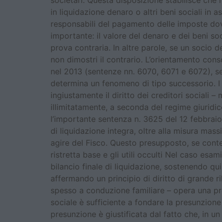
societari. Questa disposizione stabilisce che 
in liquidazione denaro o altri beni sociali in
responsabili del pagamento delle imposte dovut
importante: il valore del denaro e dei beni so
prova contraria. In altre parole, se un socio d
non dimostri il contrario. L’orientamento conso
nel 2013 (sentenze nn. 6070, 6071 e 6072), sec
determina un fenomeno di tipo successorio. I r
ingiustamente il diritto dei creditori sociali –
illimitatamente, a seconda del regime giuridi
l’importante sentenza n. 3625 del 12 febbraio
di liquidazione integra, oltre alla misura mass
agire del Fisco. Questo presupposto, se contes
ristretta base e gli utili occulti Nel caso es
bilancio finale di liquidazione, sostenendo q
affermando un principio di diritto di grande r
spesso a conduzione familiare – opera una pre
sociale è sufficiente a fondare la presunzione 
presunzione è giustificata dal fatto che, in un