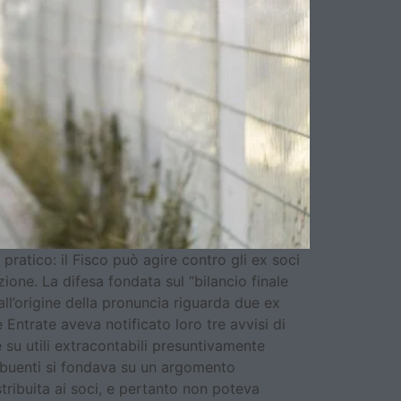
ratico: il Fisco può agire contro gli ex soci
one. La difesa fondata sul “bilancio finale
all’origine della pronuncia riguarda due ex
e Entrate aveva notificato loro tre avvisi di
 su utili extracontabili presuntivamente
tribuenti si fondava su un argomento
tribuita ai soci, e pertanto non poteva