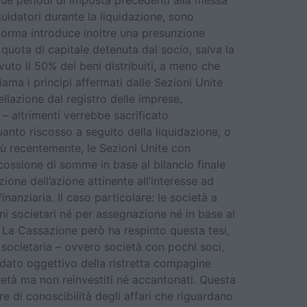
 due periodi di imposta precedenti alla messa
quidatori durante la liquidazione, sono
 norma introduce inoltre una presunzione
 quota di capitale detenuta dal socio, salva la
vuto il 50% dei beni distribuiti, a meno che
iama i principi affermati dalle Sezioni Unite
llazione dal registro delle imprese,
– altrimenti verrebbe sacrificato
quanto riscosso a seguito della liquidazione, o
iù recentemente, le Sezioni Unite con
cossione di somme in base al bilancio finale
ione dell’azione attinente all’interesse ad
anziaria. Il caso particolare: le società a
eni societari né per assegnazione né in base al
. La Cassazione però ha respinto questa tesi,
e societaria – ovvero società con pochi soci,
 dato oggettivo della ristretta compagine
ocietà ma non reinvestiti né accantonati. Questa
re di conoscibilità degli affari che riguardano