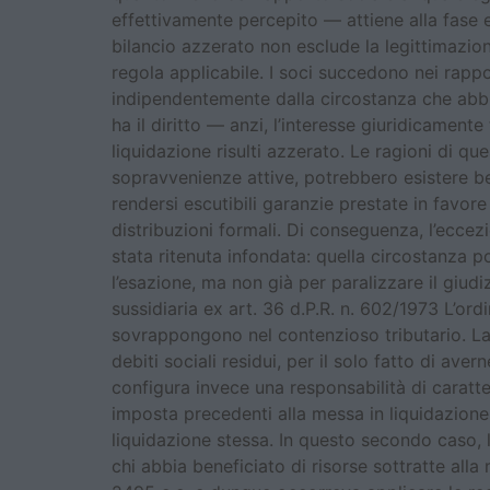
effettivamente percepito — attiene alla fase es
bilancio azzerato non esclude la legittimazion
regola applicabile. I soci succedono nei rappor
indipendentemente dalla circostanza che abbia
ha il diritto — anzi, l’interesse giuridicament
liquidazione risulti azzerato. Le ragioni di 
sopravvenienze attive, potrebbero esistere ben
rendersi escutibili garanzie prestate in favore
distribuzioni formali. Di conseguenza, l’ecce
stata ritenuta infondata: quella circostanza p
l’esazione, ma non già per paralizzare il giud
sussidiaria ex art. 36 d.P.R. n. 602/1973 L’or
sovrappongono nel contenzioso tributario. La re
debiti sociali residui, per il solo fatto di ave
configura invece una responsabilità di caratte
imposta precedenti alla messa in liquidazione 
liquidazione stessa. In questo secondo caso,
chi abbia beneficiato di risorse sottratte all