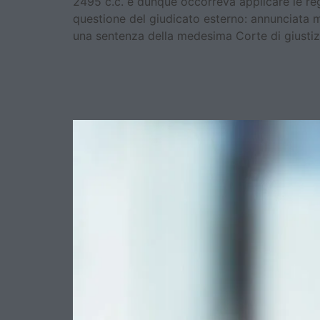
2495 c.c. e dunque occorreva applicare le rego
questione del giudicato esterno: annunciata m
una sentenza della medesima Corte di giustizi
Società estinta e debiti
Cassazione