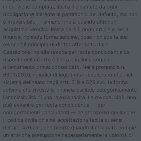
in cui viene compiuta, libera il chiamato da ogni
obbligazione inerente al patrimonio del defunto, ma non
è irreversibile — almeno fino a quando altri non
acquistino l’eredità. Resta però il nodo cruciale: se la
rinuncia richiede forma solenne, cosa richiede la sua
revoca? Il principio di diritto affermato dalla
Cassazione: no alla revoca per facta concludentia La
risposta della Corte è netta e in linea con un
orientamento ormai consolidato. Nella pronuncia n.
6803/2026, i giudici di legittimità ribadiscono che, nel
sistema delineato dagli artt. 519 e 525 c.c., la forma
solenne che riveste la rinuncia esclude categoricamente
l’ammissibilità di una revoca tacita. La revoca, cioè, non
può avvenire per facta concludentia — per
comportamenti concludenti — né attraverso quella che
il codice civile chiama accettazione tacita ai sensi
dell’art. 476 c.c., che ricorre quando il chiamato compie
un atto che presuppone necessariamente la volontà di