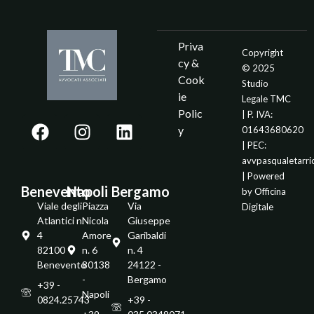
Priva
Copyright
cy &
© 2025
Cook
Studio
ie
Legale TMC
Polic
| P. IVA:
y
01643680620
| PEC:
avvpasqualetarr
| Powered
Benevento
Napoli
Bergamo
by
Officina
Viale degli
Piazza
Via
Digitale
Atlantici n.
Nicola
Giuseppe
4
Amore
Garibaldi
82100 -
n. 6
n. 4
Benevento
80138
24122 -
-
Bergamo
+39 -
Napoli
0824.25743
+39 -