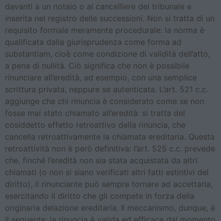
davanti a un notaio o al cancelliere del tribunale e
inserita nel registro delle successioni. Non si tratta di un
requisito formale meramente procedurale: la norma è
qualificata dalla giurisprudenza come forma ad
substantiam, cioè come condizione di validità dell’atto,
a pena di nullità. Ciò significa che non è possibile
rinunciare all’eredità, ad esempio, con una semplice
scrittura privata, neppure se autenticata. L’art. 521 c.c.
aggiunge che chi rinuncia è considerato come se non
fosse mai stato chiamato all’eredità: si tratta del
cosiddetto effetto retroattivo della rinuncia, che
cancella retroattivamente la chiamata ereditaria. Questa
retroattività non è però definitiva: l’art. 525 c.c. prevede
che, finché l’eredità non sia stata acquistata da altri
chiamati (o non si siano verificati altri fatti estintivi del
diritto), il rinunciante può sempre tornare ad accettarla,
esercitando il diritto che gli compete in forza della
originaria delazione ereditaria. Il meccanismo, dunque, è
il seguente: la rinuncia è valida ed efficace dal momento