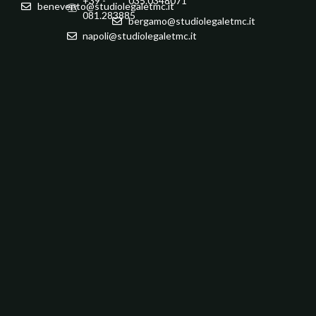
+39 -
035.0348071
benevento@studiolegaletmc.it
081.283885
bergamo@studiolegaletmc.it
napoli@studiolegaletmc.it