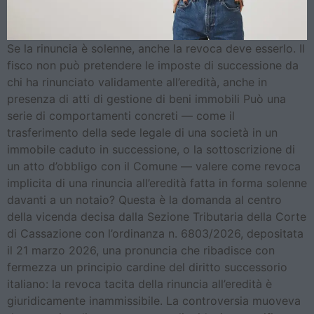
Se la rinuncia è solenne, anche la revoca deve esserlo. Il
fisco non può pretendere le imposte di successione da
chi ha rinunciato validamente all’eredità, anche in
presenza di atti di gestione di beni immobili Può una
serie di comportamenti concreti — come il
trasferimento della sede legale di una società in un
immobile caduto in successione, o la sottoscrizione di
un atto d’obbligo con il Comune — valere come revoca
implicita di una rinuncia all’eredità fatta in forma solenne
davanti a un notaio? Questa è la domanda al centro
della vicenda decisa dalla Sezione Tributaria della Corte
di Cassazione con l’ordinanza n. 6803/2026, depositata
il 21 marzo 2026, una pronuncia che ribadisce con
fermezza un principio cardine del diritto successorio
italiano: la revoca tacita della rinuncia all’eredità è
giuridicamente inammissibile. La controversia muoveva