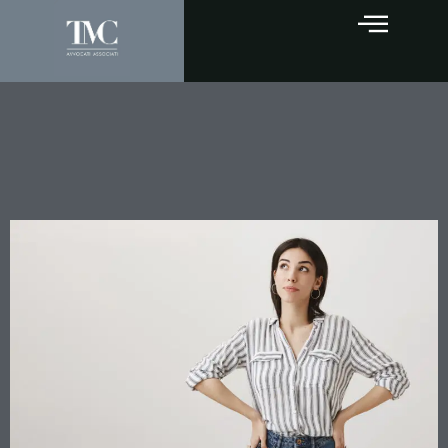
Rinuncia all’eredità e revoca
tacita: la Cassazione chiude
ogni spiraglio