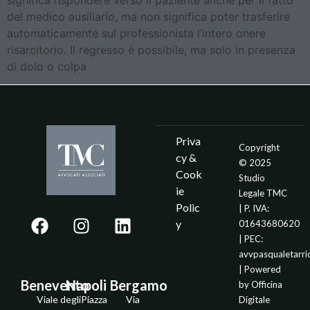
del medico ausiliario, ma non significa poter trasferire
automaticamente sul professionista l’intero onere
risarcitorio. Il regresso è possibile, ma solo in presenza
di dolo o colpa
Priva
Copyright
cy &
© 2025
Cook
Studio
ie
Legale TMC
Polic
| P. IVA:
y
01643680620
| PEC:
avvpasqualetarr
| Powered
Benevento
Napoli
Bergamo
by
Officina
Viale degli
Piazza
Via
Digitale