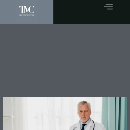
La clinica paga, ma non può
sempre rivalersi sul medico:
la Cassazione chiarisce i
limiti dell’azione di rivalsa
nella responsabilità
sanitaria