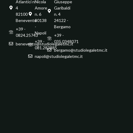
Atlantici n.
Nicola
Giuseppe
4
Amore
Garibaldi
82100 -
n. 6
n. 4
Benevento
80138
24122 -
-
Bergamo
+39 -
Napoli
0824.25743
+39 -
+39 -
035.0348071
benevento@studiolegaletmc.it
081.283885
bergamo@studiolegaletmc.it
napoli@studiolegaletmc.it