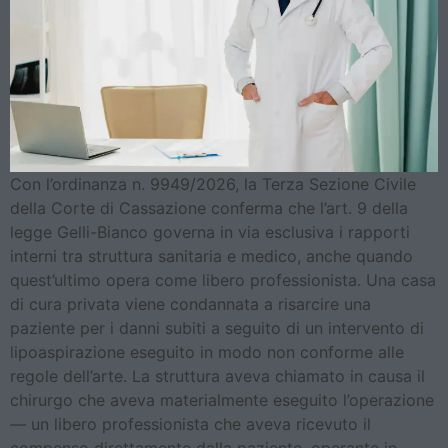
Con l’ordinanza n. 9949/2026, la Terza Sezione Civile
della Corte di Cassazione conferma che l’art. 9 della
legge Gelli-Bianco governa in via esclusiva i rapporti
interni tra struttura sanitaria e medico, anche quando
quest’ultimo opera come libero professionista. Una casa
di cura privata viene condannata a risarcire una
paziente per i danni subiti a seguito di un intervento di
lipoaspirazione eseguito in modo non conforme alle
regole dell’arte. La struttura aveva chiamato in causa il
chirurgo che aveva materialmente eseguito l’operazione
— un libero professionista che aveva ricevuto il
compenso direttamente dalla paziente, operante in