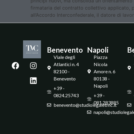
princìpi nuovi, ma consolida un orientamento
firmataria del contratto collettivo applicato,
all’Accordo Interconfederale, il datore di lavo
Benevento
Napoli
B
Viale degli
Piazza
Atlantici n. 4
Nicola
82100 -
Amore n. 6
Benevento
80138 -
Napoli
+39 -
0824.25743
+39 -
081.283885
benevento@studiolegaletmc.it
napoli@studiolegal