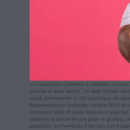
La Cassazione conferma: il mancato riconosci
punibile ai sensi dell’art. 28 dello Statuto d
tocca direttamente la vita quotidiana dei lavo
Rappresentanza Sindacale Unitaria (RSU) in un’
riconosce l’esito di quelle elezioni e nega agl
destinato a percorrere tre gradi di giudizio, 
sindacato, confermando il decreto con il qual