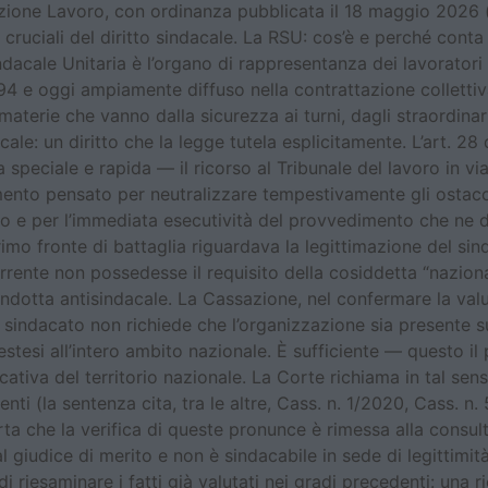
zione Lavoro, con ordinanza pubblicata il 18 maggio 2026 (n
 cruciali del diritto sindacale. La RSU: cos’è e perché con
acale Unitaria è l’organo di rappresentanza dei lavoratori al
94 e oggi ampiamente diffuso nella contrattazione collettiva.
materie che vanno dalla sicurezza ai turni, dagli straordinar
acale: un diritto che la legge tutela esplicitamente. L’art. 28
 speciale e rapida — il ricorso al Tribunale del lavoro in 
mento pensato per neutralizzare tempestivamente gli ostacoli
nto e per l’immediata esecutività del provvedimento che ne d
rimo fronte di battaglia riguardava la legittimazione del sind
rente non possedesse il requisito della cosiddetta “nazional
otta antisindacale. La Cassazione, nel confermare la valut
l sindacato non richiede che l’organizzazione sia presente su
 estesi all’intero ambito nazionale. È sufficiente — questo i
cativa del territorio nazionale. La Corte richiama in tal sen
enti (la sentenza cita, tra le altre, Cass. n. 1/2020, Cass. n
che la verifica di queste pronunce è rimessa alla consultaz
al giudice di merito e non è sindacabile in sede di legitti
i riesaminare i fatti già valutati nei gradi precedenti: una r