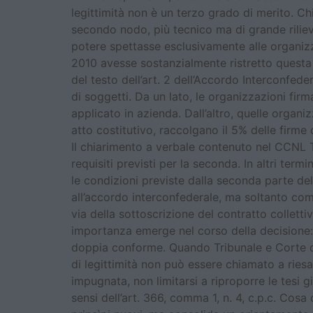
legittimità non è un terzo grado di merito. Ch
secondo nodo, più tecnico ma di grande rilievo
potere spettasse esclusivamente alle organizz
2010 avesse sostanzialmente ristretto questa 
del testo dell’art. 2 dell’Accordo Interconfede
di soggetti. Da un lato, le organizzazioni fir
applicato in azienda. Dall’altro, quelle organ
atto costitutivo, raccolgano il 5% delle firme
Il chiarimento a verbale contenuto nel CCNL Tu
requisiti previsti per la seconda. In altri ter
le condizioni previste dalla seconda parte del
all’accordo interconfederale, ma soltanto come
via della sottoscrizione del contratto collet
importanza emerge nel corso della decisione: i
doppia conforme. Quando Tribunale e Corte d’
di legittimità non può essere chiamato a riesa
impugnata, non limitarsi a riproporre le tesi g
sensi dell’art. 366, comma 1, n. 4, c.p.c. Cos