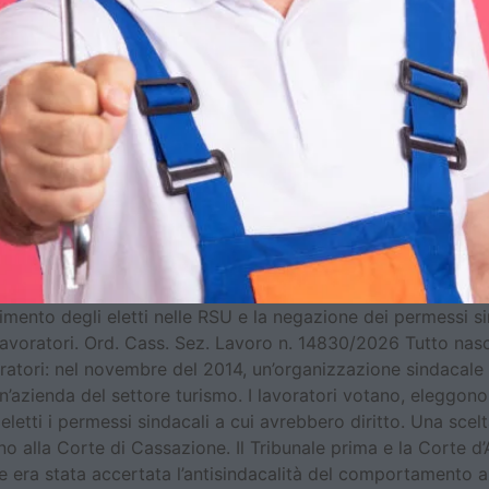
mento degli eletti nelle RSU e la negazione dei permessi si
ei lavoratori. Ord. Cass. Sez. Lavoro n. 14830/2026 Tutto na
ratori: nel novembre del 2014, un’organizzazione sindacale i
azienda del settore turismo. I lavoratori votano, eleggono 
i eletti i permessi sindacali a cui avrebbero diritto. Una sc
fino alla Corte di Cassazione. Il Tribunale prima e la Corte 
e era stata accertata l’antisindacalità del comportamento az