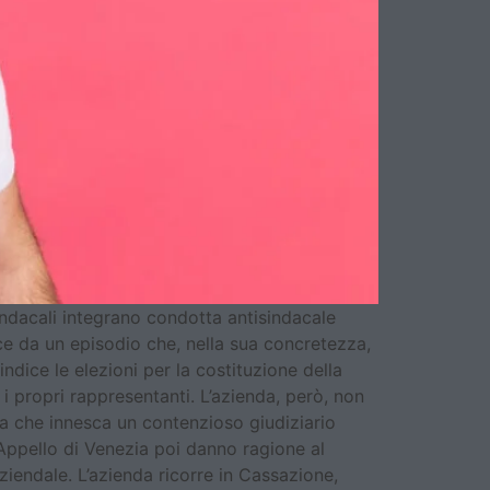
ndacali integrano condotta antisindacale
sce da un episodio che, nella sua concretezza,
ndice le elezioni per la costituzione della
i propri rappresentanti. L’azienda, però, non
elta che innesca un contenzioso giudiziario
d’Appello di Venezia poi danno ragione al
iendale. L’azienda ricorre in Cassazione,