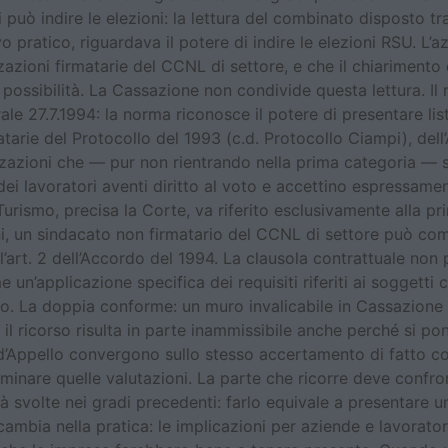
i può indire le elezioni: la lettura del combinato disposto 
 pratico, riguardava il potere di indire le elezioni RSU. L’a
azioni firmatarie del CCNL di settore, e che il chiarimento
possibilità. La Cassazione non condivide questa lettura. Il
rale 27.7.1994: la norma riconosce il potere di presentare li
matarie del Protocollo del 1993 (c.d. Protocollo Ciampi), de
izzazioni che — pur non rientrando nella prima categoria — 
 dei lavoratori aventi diritto al voto e accettino espressame
rismo, precisa la Corte, va riferito esclusivamente alla pri
mini, un sindacato non firmatario del CCNL di settore può co
l’art. 2 dell’Accordo del 1994. La clausola contrattuale non
 un’applicazione specifica dei requisiti riferiti ai soggetti
tivo. La doppia conforme: un muro invalicabile in Cassazio
l ricorso risulta in parte inammissibile anche perché si pone
Appello convergono sullo stesso accertamento di fatto con
minare quelle valutazioni. La parte che ricorre deve confron
ià svolte nei gradi precedenti: farlo equivale a presentare u
a cambia nella pratica: le implicazioni per aziende e lavora