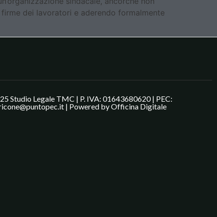
un’organizzazione sindacale, ancorché non
le firme dei lavoratori e aderendo formalmente
25 Studio Legale TMC | P. IVA: 01643680620 | PEC:
ricone@puntopec.it | Powered by
Officina Digitale