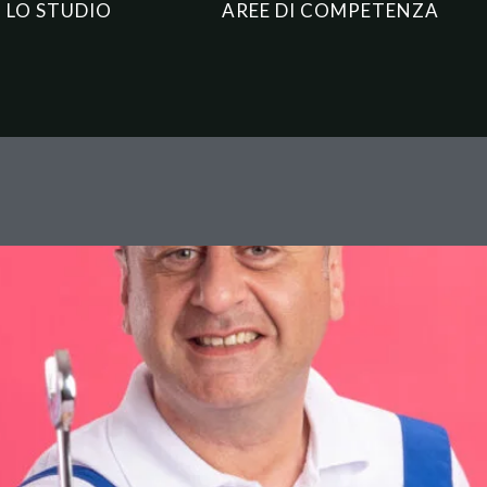
LO STUDIO
AREE DI COMPETENZA
ndotta antisindacale: quando i
ntanti eletti