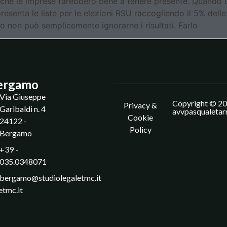
 che le imprese farebbero bene a tenere presente. Quando 
 presenta le liste per le elezioni RSU raccogliendo il 5% del
ro non può semplicemente ignorarne i risultati. Farlo
ergamo
Via Giuseppe
Copyright © 20
Privacy &
Garibaldi n. 4
avvpasqualetar
Cookie
24122 -
Policy
Bergamo
+39 -
035.0348071
bergamo@studiolegaletmc.it
etmc.it