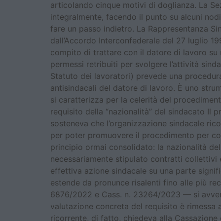
articolando cinque motivi di doglianza. La Se
integralmente, facendo il punto su alcuni nodi
fare un passo indietro. La Rappresentanza Sind
dall’Accordo Interconfederale del 27 luglio 19
compito di trattare con il datore di lavoro su 
permessi retribuiti per svolgere l’attività sind
Statuto dei lavoratori) prevede una procedura
antisindacali del datore di lavoro. È uno stru
si caratterizza per la celerità del procedime
requisito della “nazionalità” del sindacato Il p
sosteneva che l’organizzazione sindacale ricor
per poter promuovere il procedimento per cond
principio ormai consolidato: la nazionalità de
necessariamente stipulato contratti collettivi
effettiva azione sindacale su una parte signifi
estende da pronunce risalenti fino alle più rec
6876/2022 e Cass. n. 23264/2023 — si avverta 
valutazione concreta del requisito è rimessa 
ricorrente, di fatto, chiedeva alla Cassazione d