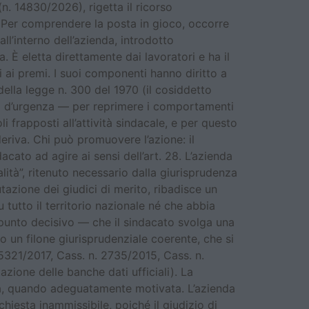
. 14830/2026), rigetta il ricorso
ta Per comprendere la posta in gioco, occorre
l’interno dell’azienda, introdotto
 È eletta direttamente dai lavoratori e ha il
i ai premi. I suoi componenti hanno diritto a
 della legge n. 300 del 1970 (il cosiddetto
via d’urgenza — per reprimere i comportamenti
 frapposti all’attività sindacale, e per questo
eriva. Chi può promuovere l’azione: il
acato ad agire ai sensi dell’art. 28. L’azienda
ità”, ritenuto necessario dalla giurisprudenza
azione dei giudici di merito, ribadisce un
 tutto il territorio nazionale né che abbia
l punto decisivo — che il sindacato svolga una
so un filone giurisprudenziale coerente, che si
. 5321/2017, Cass. n. 2735/2015, Cass. n.
ione delle banche dati ufficiali). La
mità, quando adeguatamente motivata. L’azienda
ichiesta inammissibile, poiché il giudizio di