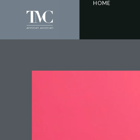
HOME
Le elezioni RSU e la co
può ignorare i rapprese