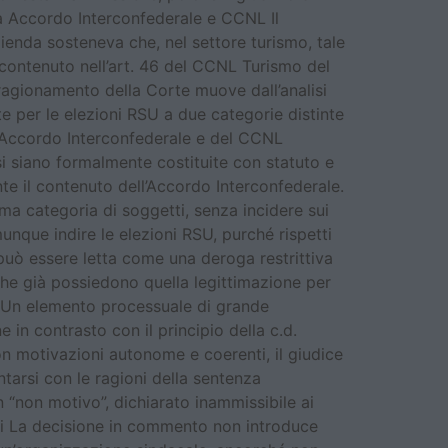
tra Accordo Interconfederale e CCNL Il
zienda sosteneva che, nel settore turismo, tale
 contenuto nell’art. 46 del CCNL Turismo del
 ragionamento della Corte muove dall’analisi
ste per le elezioni RSU a due categorie distinte
ll’Accordo Interconfederale e del CCNL
si siano formalmente costituite con statuto e
nte il contenuto dell’Accordo Interconfederale.
ma categoria di soggetti, senza incidere sui
munque indire le elezioni RSU, purché rispetti
 può essere letta come una deroga restrittiva
 che già possiedono quella legittimazione per
ne Un elemento processuale di grande
 in contrasto con il principio della c.d.
 motivazioni autonome e coerenti, il giudice
tarsi con le ragioni della sentenza
n “non motivo”, dichiarato inammissibile ai
tori La decisione in commento non introduce