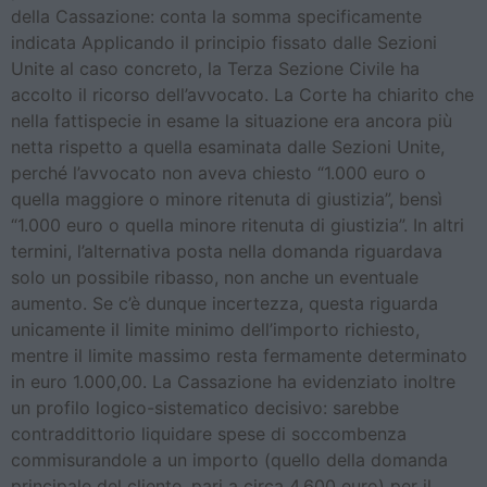
della Cassazione: conta la somma specificamente
indicata Applicando il principio fissato dalle Sezioni
Unite al caso concreto, la Terza Sezione Civile ha
accolto il ricorso dell’avvocato. La Corte ha chiarito che
nella fattispecie in esame la situazione era ancora più
netta rispetto a quella esaminata dalle Sezioni Unite,
perché l’avvocato non aveva chiesto “1.000 euro o
quella maggiore o minore ritenuta di giustizia”, bensì
“1.000 euro o quella minore ritenuta di giustizia”. In altri
termini, l’alternativa posta nella domanda riguardava
solo un possibile ribasso, non anche un eventuale
aumento. Se c’è dunque incertezza, questa riguarda
unicamente il limite minimo dell’importo richiesto,
mentre il limite massimo resta fermamente determinato
in euro 1.000,00. La Cassazione ha evidenziato inoltre
un profilo logico-sistematico decisivo: sarebbe
contraddittorio liquidare spese di soccombenza
commisurandole a un importo (quello della domanda
principale del cliente, pari a circa 4.600 euro) per il