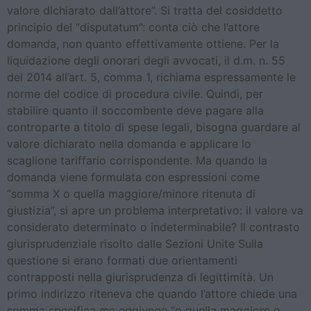
valore dichiarato dall’attore”. Si tratta del cosiddetto
principio del “disputatum”: conta ciò che l’attore
domanda, non quanto effettivamente ottiene. Per la
liquidazione degli onorari degli avvocati, il d.m. n. 55
del 2014 all’art. 5, comma 1, richiama espressamente le
norme del codice di procedura civile. Quindi, per
stabilire quanto il soccombente deve pagare alla
controparte a titolo di spese legali, bisogna guardare al
valore dichiarato nella domanda e applicare lo
scaglione tariffario corrispondente. Ma quando la
domanda viene formulata con espressioni come
“somma X o quella maggiore/minore ritenuta di
giustizia”, si apre un problema interpretativo: il valore va
considerato determinato o indeterminabile? Il contrasto
giurisprudenziale risolto dalle Sezioni Unite Sulla
questione si erano formati due orientamenti
contrapposti nella giurisprudenza di legittimità. Un
primo indirizzo riteneva che quando l’attore chiede una
somma specifica ma aggiunge “o quella maggiore o