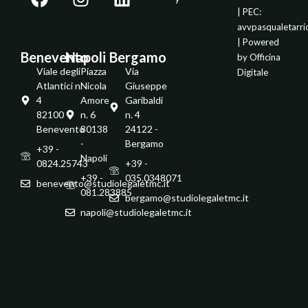
| PEC:
avvpasqualetarr
| Powered
Benevento
Napoli
Bergamo
by
Officina
Viale degli
Piazza
Via
Digitale
Atlantici n.
Nicola
Giuseppe
4
Amore
Garibaldi
82100 -
n. 6
n. 4
Benevento
80138
24122 -
-
Bergamo
+39 -
Napoli
0824.25743
+39 -
+39 -
035.0348071
benevento@studiolegaletmc.it
081.283885
bergamo@studiolegaletmc.it
napoli@studiolegaletmc.it