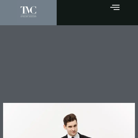
Domanda rigettata e spese
processuali: quale
scaglione si applica quando
l’attore indica “o quella
minore ritenuta di
giustizia”?