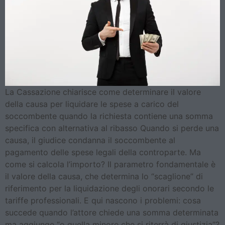
La Cassazione chiarisce come determinare il valore
della causa per liquidare le spese a carico del
soccombente quando la richiesta contiene una somma
specifica con alternativa al ribasso Quando si perde una
causa, il giudice condanna il soccombente al
pagamento delle spese legali della controparte. Ma
come si calcola l’importo? Il parametro fondamentale è
il valore della causa, che determina lo “scaglione” di
riferimento per la liquidazione degli onorari secondo le
tariffe professionali. E qui nascono i problemi: cosa
succede quando l’attore chiede una somma determinata
ma aggiunge “o quella minore che si riterrà di giustizia”?