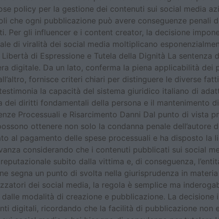
se policy per la gestione dei contenuti sui social media az
i che ogni pubblicazione può avere conseguenze penali dir
i. Per gli influencer e i content creator, la decisione impon
ziale di viralità dei social media moltiplicano esponenzialment
ra Libertà di Espressione e Tutela della Dignità La sentenz
’era digitale. Da un lato, conferma la piena applicabilità dei 
’altro, fornisce criteri chiari per distinguere le diverse fa
estimonia la capacità del sistema giuridico italiano di adatt
dei diritti fondamentali della persona e il mantenimento di 
enze Processuali e Risarcimento Danni Dal punto di vista p
possono ottenere non solo la condanna penale dell’autore de
tato al pagamento delle spese processuali e ha disposto la 
evanza considerando che i contenuti pubblicati sui social m
putazionale subito dalla vittima e, di conseguenza, l’entit
 segna un punto di svolta nella giurisprudenza in materia d
utilizzatori dei social media, la regola è semplice ma indero
e dalle modalità di creazione e pubblicazione. La decisione 
nti digitali, ricordando che la facilità di pubblicazione non