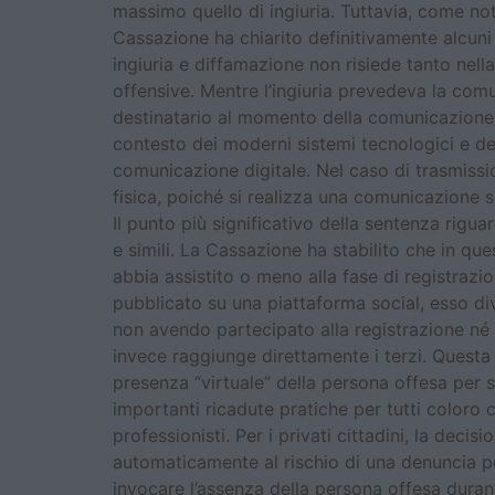
massimo quello di ingiuria. Tuttavia, come noto
Cassazione ha chiarito definitivamente alcuni a
ingiuria e diffamazione non risiede tanto nel
offensive. Mentre l’ingiuria prevedeva la comu
destinatario al momento della comunicazione o
contesto dei moderni sistemi tecnologici e de
comunicazione digitale. Nel caso di trasmissio
fisica, poiché si realizza una comunicazione 
Il punto più significativo della sentenza rigu
e simili. La Cassazione ha stabilito che in qu
abbia assistito o meno alla fase di registrazi
pubblicato su una piattaforma social, esso d
non avendo partecipato alla registrazione né
invece raggiunge direttamente i terzi. Questa i
presenza “virtuale” della persona offesa per s
importanti ricadute pratiche per tutti coloro 
professionisti. Per i privati cittadini, la dec
automaticamente al rischio di una denuncia p
invocare l’assenza della persona offesa durant