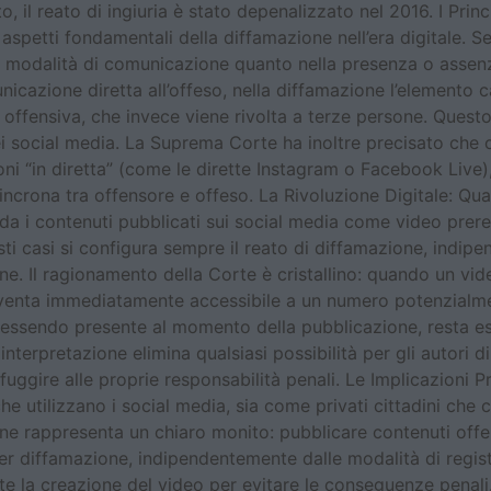
, il reato di ingiuria è stato depenalizzato nel 2016. I Princ
spetti fondamentali della diffamazione nell’era digitale. Sec
la modalità di comunicazione quanto nella presenza o assenz
nicazione diretta all’offeso, nella diffamazione l’elemento c
ffensiva, che invece viene rivolta a terze persone. Questo
i social media. La Suprema Corte ha inoltre precisato che o
ni “in diretta” (come le dirette Instagram o Facebook Live),
sincrona tra offensore e offeso. La Rivoluzione Digitale: Qu
arda i contenuti pubblicati sui social media come video prer
esti casi si configura sempre il reato di diffamazione, indi
one. Il ragionamento della Corte è cristallino: quando un vi
iventa immediatamente accessibile a un numero potenzialmen
 essendo presente al momento della pubblicazione, resta es
nterpretazione elimina qualsiasi possibilità per gli autori d
fuggire alle proprie responsabilità penali. Le Implicazioni 
che utilizzano i social media, sia come privati cittadini ch
isione rappresenta un chiaro monito: pubblicare contenuti off
er diffamazione, indipendentemente dalle modalità di regist
e la creazione del video per evitare le conseguenze penali. 