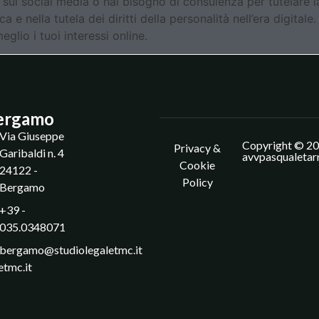
 sui social media o hai bisogno di consulenza per tutelare la
ica e nella tutela dei diritti della personalità nell’era digita
lio i tuoi interessi online.
ergamo
Via Giuseppe
Copyright © 20
Privacy &
Garibaldi n. 4
avvpasqualetar
Cookie
24122 -
Policy
Bergamo
+39 -
035.0348071
bergamo@studiolegaletmc.it
etmc.it