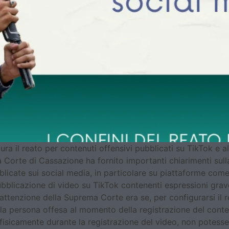
ra il reato per contenuti offensivi pubblicati su TikTok e 
 Corte di Cassazione ha fornito importanti chiarimenti sull
icate sui social media, in particolare su piattaforme come T
bblicazione di video su TikTok contenenti espressioni grav
attenzione della Suprema Corte era se, per configurarsi il r
lla persona offesa al momento della registrazione del conte
isicamente durante la registrazione del video, non potesse 