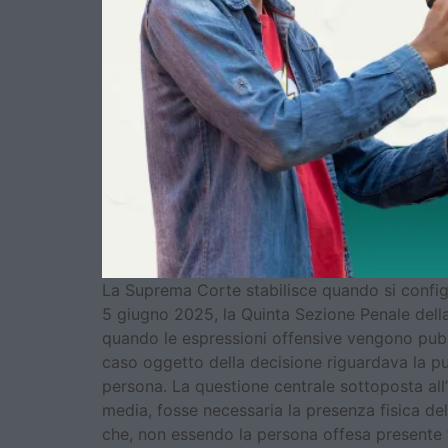
La Suprema Corte stabilisce quando si configu
5 giugno 2025, la Quinta Sezione Penale della
quando le espressioni offensive vengono pubbl
caso oggetto della decisione riguardava la pu
persona. La questione centrale sottoposta all’
media, fosse necessaria la presenza fisica de
che, non essendo la persona offesa presente f