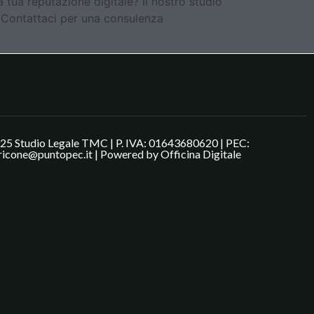
 tua reputazione digitale? Il nostro studio
le. Contattaci per una consulenza
25 Studio Legale TMC | P. IVA: 01643680620 | PEC:
ricone@puntopec.it | Powered by
Officina Digitale