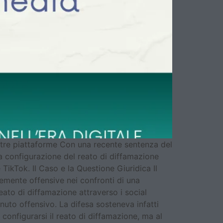
altre piattaforme Con una recente sentenza del
a configurazione del reato di diffamazione
ikTok. Il Caso e la Questione Giuridica Il
emente offensive nei confronti di una
eato di diffamazione attraverso i social
nuto offensivo. La difesa sosteneva infatti
configurarsi il reato di diffamazione, ma al