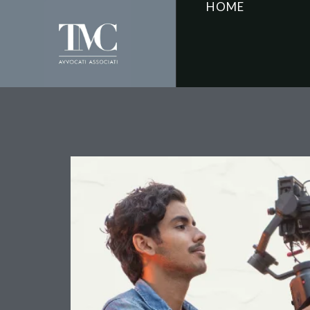
HOME
Diffamazione sui Socia
nell’Era Digitale