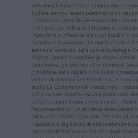
sottolinea l’importanza di implementare rigoro
digitale devono essere pienamente consapevol
protocolli di controllo preventivo dei contenut
pubblicati. La facilità di diffusione e il poten
imprudenti o offensive. Il Nuovo Equilibrio t
tassello nell’evoluzione del diritto penale nell
anche nel contesto delle nuove tecnologie. Dall
digitale. Questa evoluzione giurisprudenziale t
tecnologica, garantendo al contempo la tutela 
protezione della dignità individuale. Consegu
vittime di diffamazione tramite social media 
subiti. La Corte ha infatti condannato l’impu
civile. Questo aspetto assume particolare ril
persone, amplificando enormemente il danno re
Raccomandazioni La sentenza della Cassazione
chiari e facilmente applicabili. Per tutti gli 
rispettare la dignità altrui, indipendentement
responsabilizzazione nell’utilizzo degli strume