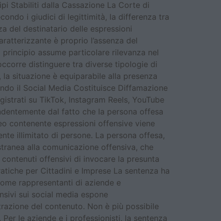
ipi Stabiliti dalla Cassazione La Corte di
ondo i giudici di legittimità, la differenza tra
a del destinatario delle espressioni
aratterizzante è proprio l’assenza del
 principio assume particolare rilevanza nel
ccorre distinguere tra diverse tipologie di
 la situazione è equiparabile alla presenza
ando il Social Media Costituisce Diffamazione
egistrati su TikTok, Instagram Reels, YouTube
pendentemente dal fatto che la persona offesa
deo contenente espressioni offensive viene
te illimitato di persone. La persona offesa,
tranea alla comunicazione offensiva, che
i contenuti offensivi di invocare la presunta
Pratiche per Cittadini e Imprese La sentenza ha
e come rappresentanti di aziende e
ensivi sui social media espone
razione del contenuto. Non è più possibile
Per le aziende e i professionisti, la sentenza