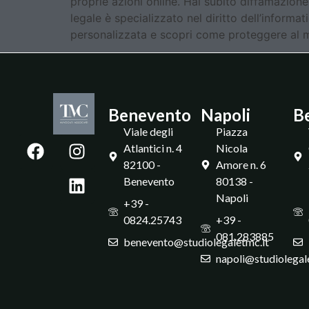
proprie azioni online. Hai subito diffamazione
legale è specializzato nel diritto dell’informat
personalizzata e scopri come proteggere al meg
Benevento
Napoli
B
Viale degli
Piazza
Atlantici n. 4
Nicola
82100 -
Amore n. 6
Benevento
80138 -
Napoli
+39 -
0824.25743
+39 -
081.283885
benevento@studiolegaletmc.it
napoli@studiolegal