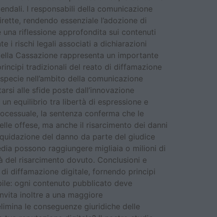
iendali. I responsabili della comunicazione
ette, rendendo essenziale l’adozione di
e una riflessione approfondita sui contenuti
e i rischi legali associati a dichiarazioni
a della Cassazione rappresenta un importante
principi tradizionali del reato di diffamazione
ttispecie nell’ambito della comunicazione
arsi alle sfide poste dall’innovazione
un equilibrio tra libertà di espressione e
rocessuale, la sentenza conferma che le
lle offese, ma anche il risarcimento dei danni
liquidazione del danno da parte del giudice
edia possono raggiungere migliaia o milioni di
à del risarcimento dovuto. Conclusioni e
i diffamazione digitale, fornendo principi
gabile: ogni contenuto pubblicato deve
invita inoltre a una maggiore
 elimina le conseguenze giuridiche delle