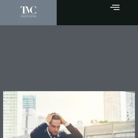
Sovraindebitamento e
mutuo prima casa: il
privilegio fondiario che può
vanificare la protezione del
debitore