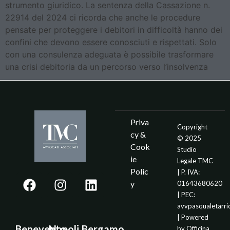
strumento giuridico. La sentenza della Cassazione n.
22914 del 2024 ci ricorda che anche le procedure
pensate per proteggere i debitori in difficoltà hanno dei
confini che devono essere conosciuti e rispettati. Solo
con una consulenza adeguata è possibile trasformare
una crisi debitoria da un percorso verso l’insolvenza
Priva
Copyright
cy &
© 2025
Cook
Studio
ie
Legale TMC
Polic
| P. IVA:
y
01643680620
| PEC:
avvpasqualetarr
| Powered
Benevento
Napoli
Bergamo
by
Officina