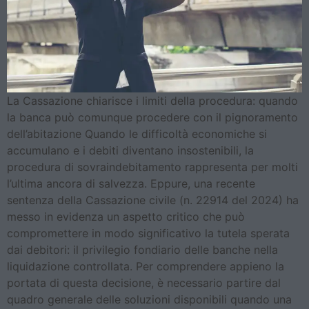
La Cassazione chiarisce i limiti della procedura: quando
la banca può comunque procedere con il pignoramento
dell’abitazione Quando le difficoltà economiche si
accumulano e i debiti diventano insostenibili, la
procedura di sovraindebitamento rappresenta per molti
l’ultima ancora di salvezza. Eppure, una recente
sentenza della Cassazione civile (n. 22914 del 2024) ha
messo in evidenza un aspetto critico che può
compromettere in modo significativo la tutela sperata
dai debitori: il privilegio fondiario delle banche nella
liquidazione controllata. Per comprendere appieno la
portata di questa decisione, è necessario partire dal
quadro generale delle soluzioni disponibili quando una