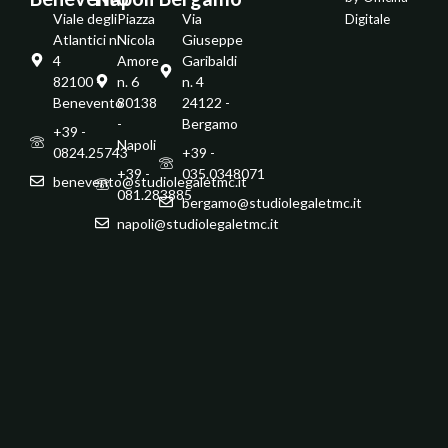
Viale degli
Piazza
Via
Digitale
Atlantici n.
Nicola
Giuseppe
4
Amore
Garibaldi
82100 -
n. 6
n. 4
Benevento
80138
24122 -
-
Bergamo
+39 -
Napoli
0824.25743
+39 -
+39 -
035.0348071
benevento@studiolegaletmc.it
081.283885
bergamo@studiolegaletmc.it
napoli@studiolegaletmc.it