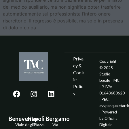
del medico ausiliario, ma non significa poter trasferire
automaticamente sul professionista l’intero onere
risarcitorio. Il regresso è possibile, ma solo in presenza
di dolo o colpa
Priva
Copyright
cy &
© 2025
Cook
Studio
ie
Legale TMC
Polic
| P. IVA:
y
01643680620
| PEC:
avvpasqualetarr
| Powered
Benevento
Napoli
Bergamo
by
Officina
Viale degli
Piazza
Via
Digitale