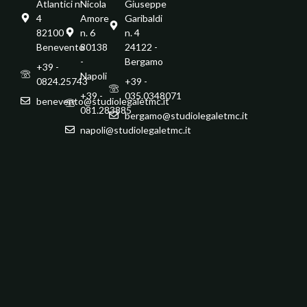
Atlantici n.
Nicola
Giuseppe
4
Amore
Garibaldi
82100 -
n. 6
n. 4
Benevento
80138
24122 -
-
Bergamo
+39 -
Napoli
0824.25743
+39 -
+39 -
035.0348071
benevento@studiolegaletmc.it
081.283885
bergamo@studiolegaletmc.it
napoli@studiolegaletmc.it