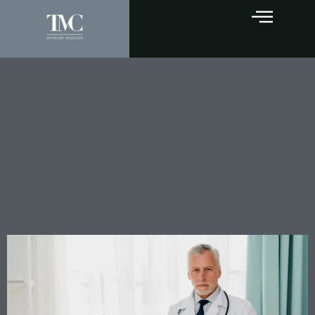
La clinica paga, ma non può
sempre rivalersi sul medico:
la Cassazione chiarisce i
limiti dell’azione di rivalsa
nella responsabilità
sanitaria