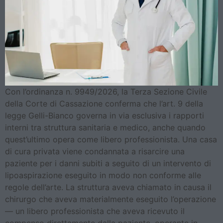
Con l’ordinanza n. 9949/2026, la Terza Sezione Civile
della Corte di Cassazione conferma che l’art. 9 della
legge Gelli-Bianco governa in via esclusiva i rapporti
interni tra struttura sanitaria e medico, anche quando
quest’ultimo opera come libero professionista. Una casa
di cura privata viene condannata a risarcire una
paziente per i danni subiti a seguito di un intervento di
lipoaspirazione eseguito in modo non conforme alle
regole dell’arte. La struttura aveva chiamato in causa il
chirurgo che aveva materialmente eseguito l’operazione
— un libero professionista che aveva ricevuto il
compenso direttamente dalla paziente, operante in