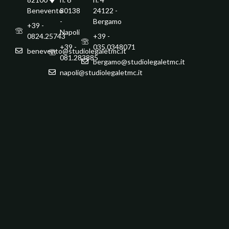
Benevento
80138
24122 -
-
Bergamo
+39 -
Napoli
0824.25743
+39 -
+39 -
035.0348071
benevento@studiolegaletmc.it
081.283885
bergamo@studiolegaletmc.it
napoli@studiolegaletmc.it