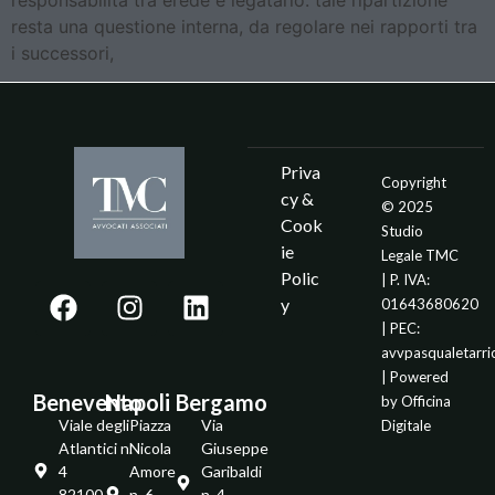
responsabilità tra erede e legatario: tale ripartizione
resta una questione interna, da regolare nei rapporti tra
i successori,
Priva
Copyright
cy &
© 2025
Cook
Studio
ie
Legale TMC
Polic
| P. IVA:
y
01643680620
| PEC:
avvpasqualetarr
| Powered
Benevento
Napoli
Bergamo
by
Officina
Viale degli
Piazza
Via
Digitale
Atlantici n.
Nicola
Giuseppe
4
Amore
Garibaldi
82100 -
n. 6
n. 4