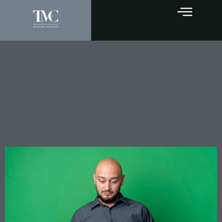
Eredità e debiti
condominiali: il legatario
risponde sempre, anche se
non vuole l’immobile in
comune?