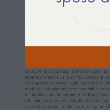
La Suprema Corte stabilisce che i giudici non 
recente pronuncia della Corte Suprema di Cass
delle spese processuali, stabilendo che i giud
medi previsti dalle tabelle ministeriali. La de
nell’applicazione dei parametri tariffari. Il c
tribunale aveva riconosciuto il diritto a una p
era stato determinato al di sotto dei parametri