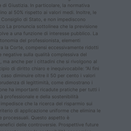
 di Giustizia. In particolare, la normativa
no al 50% rispetto ai valori medi. Inoltre, le
del Consiglio di Stato, e non impediscono
blico La pronuncia sottolinea che la previsione
solve a una funzione di interesse pubblico. La
utonomia del professionista, elementi
erva la Corte, compensi eccessivamente ridotti
e negative sulla qualità complessiva del
, ma anche per i cittadini che si rivolgono al
pio di diritto chiaro e inequivocabile: “Ai fini
aso diminuire oltre il 50 per cento i valori
isprudenza di legittimità, come dimostrano i
one ha importanti ricadute pratiche per tutti i
tà professionale e della sostenibilità
é impedisce che la ricerca del risparmio sui
riterio di applicazione uniforme che elimina le
ese processuali. Questo aspetto è
enefici delle controversie. Prospettive future