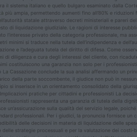
ra il sistema italiano e quello bulgaro esaminato dalla Corte
tà più ampia, permettendo aumenti fino all’80% e riduzioni fi
ell’autorità statale attraverso decreti ministeriali e pareri 
ntesto di liquidazione giudiziale. Le ragioni di interesse pub
nto l’interesse privato della categoria professionale, ma as
i minimi si traduce nella tutela dell’indipendenza e dell’a
stazione e l’adeguata tutela del diritto di difesa. Come oss
di diligenza e cura degli interessi del cliente, con ricadut
imi costituiscono una garanzia non solo per i professionisti
lito La Cassazione conclude la sua analisi affermando un princi
arico della parte soccombente, il giudice non può in nessun c
cipio si inserisce in un orientamento consolidato della giur
mplicazioni pratiche per cittadini e professionisti La decisi
 professionisti rappresenta una garanzia di tutela della digni
isce un’assicurazione sulla qualità del servizio legale, poich
dard professionali. Per i giudici, la pronuncia fornisce un c
edibilità delle decisioni in materia di liquidazione delle sp
 delle strategie processuali e per la valutazione dei costi-b