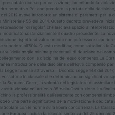
i presentato ricorso per cassazione, lamentando la violazion
uadro normativo Per comprendere la portata della decisione, 
7 del 2012 aveva introdotto un sistema di parametri per la 
Ministeriale 55 del 2014. Questo decreto prevedeva inizialm
’espressione “di regola”, che lasciava spazio a interpretazioni
a modificato sostanzialmente il quadro precedente. La novel
 riduzione rispetto al valore medio non può essere superiore
e superiore all’80%. Questa modifica, come sottolinea la Cas
iduare “delle soglie minime percentuali di riduzione del com
Il collegamento con la disciplina dell’equo compenso La Cor
nea introduzione della disciplina dell’equo compenso per le 
lla Legge forense attraverso il Decreto Legge 148 del 2017,
 vessatorie le clausole che determinano un significativo squ
la Suprema Corte, la volontà del legislatore di assimilare i
stituzionale nell’articolo 35 della Costituzione. La final
ichino la professionalità dell’esercente con compensi simbo
ropeo Una parte significativa della motivazione è dedicata al
n particolare con le norme sulla libera concorrenza. La Cass
Unione Europea, inclusa la recente sentenza del 25 gennaio 