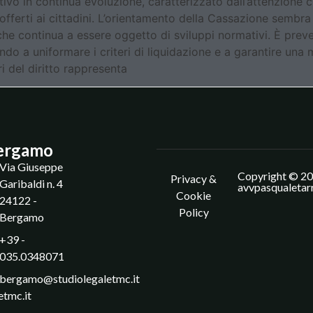
tivo in continua evoluzione, caratterizzato dall’attenzione 
zi offerti ai cittadini. L’orientamento della Cassazione semb
 che continua a essere oggetto di sviluppi normativi. È pre
uendo a uniformare i criteri di liquidazione e a garantire una 
i del diritto rappresenta
ergamo
Via Giuseppe
Copyright © 20
Privacy &
Garibaldi n. 4
avvpasqualetar
Cookie
24122 -
Policy
Bergamo
+39 -
035.0348071
bergamo@studiolegaletmc.it
etmc.it