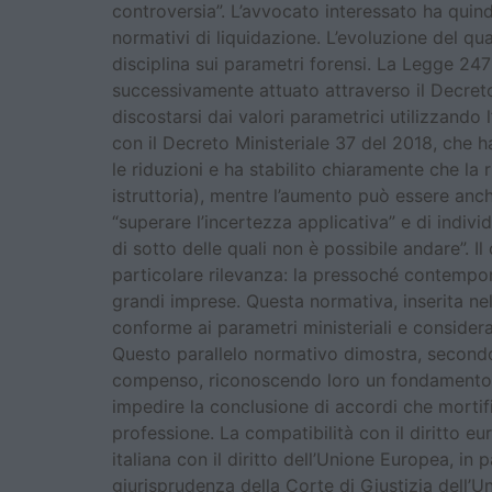
controversia”. L’avvocato interessato ha quind
normativi di liquidazione. L’evoluzione del q
disciplina sui parametri forensi. La Legge 24
successivamente attuato attraverso il Decreto 
discostarsi dai valori parametrici utilizzando l
con il Decreto Ministeriale 37 del 2018, che h
le riduzioni e ha stabilito chiaramente che la
istruttoria), mentre l’aumento può essere anch
“superare l’incertezza applicativa” e di indiv
di sotto delle quali non è possibile andare”. 
particolare rilevanza: la pressoché contempora
grandi imprese. Questa normativa, inserita ne
conforme ai parametri ministeriali e considera
Questo parallelo normativo dimostra, secondo 
compenso, riconoscendo loro un fondamento co
impedire la conclusione di accordi che mortif
professione. La compatibilità con il diritto eu
italiana con il diritto dell’Unione Europea, i
giurisprudenza della Corte di Giustizia dell’