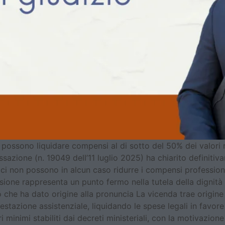
possono liquidare compensi al di sotto del 50% dei valori me
azione (n. 19049 dell’11 luglio 2025) ha chiarito definitiva
ici non possono in alcun caso ridurre i compensi professional
cisione rappresenta un punto fermo nella tutela della dignit
aso che ha dato origine alla pronuncia La vicenda trae origine
restazione assistenziale, liquidando le spese legali in favore
 minimi stabiliti dai decreti ministeriali, con la motivazione