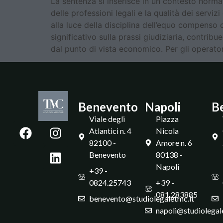
La sentenza si inserisce in un contesto norma
delle professioni legali e la qualità dei servi
alla luce della disciplina dell’equo compenso
significativo sulla prassi giudiziaria, contrib
dal punto di vista economico. Per gli operator
Benevento
Napoli
B
Viale degli
Piazza
Atlantici n. 4
Nicola
82100 -
Amore n. 6
Benevento
80138 -
Napoli
+39 -
0824.25743
+39 -
081.283885
benevento@studiolegaletmc.it
napoli@studiolegal