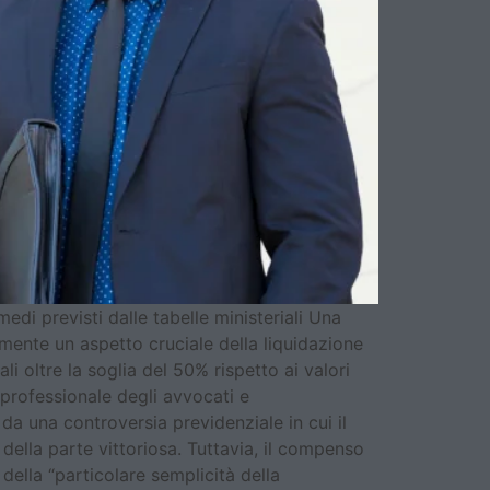
di previsti dalle tabelle ministeriali Una
mente un aspetto cruciale della liquidazione
i oltre la soglia del 50% rispetto ai valori
à professionale degli avvocati e
 da una controversia previdenziale in cui il
 della parte vittoriosa. Tuttavia, il compenso
 della “particolare semplicità della