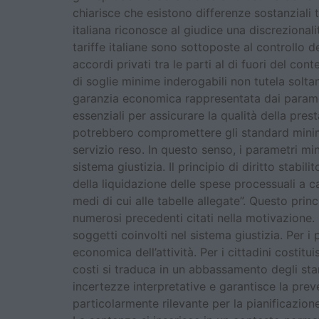
chiarisce che esistono differenze sostanziali t
italiana riconosce al giudice una discrezionali
tariffe italiane sono sottoposte al controllo d
accordi privati tra le parti al di fuori del co
di soglie minime inderogabili non tutela solta
garanzia economica rappresentata dai parametr
essenziali per assicurare la qualità della pre
potrebbero compromettere gli standard minimi 
servizio reso. In questo senso, i parametri min
sistema giustizia. Il principio di diritto stabi
della liquidazione delle spese processuali a c
medi di cui alle tabelle allegate”. Questo prin
numerosi precedenti citati nella motivazione. I
soggetti coinvolti nel sistema giustizia. Per i
economica dell’attività. Per i cittadini costitu
costi si traduca in un abbassamento degli stan
incertezze interpretative e garantisce la prev
particolarmente rilevante per la pianificazione