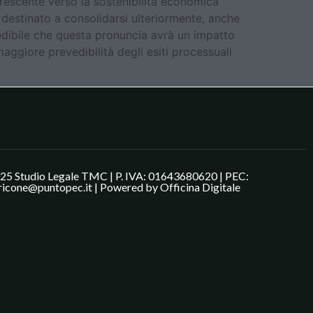
crescente verso la sostenibilità economica
ra destinato a consolidarsi ulteriormente, anche
vedibile che questa pronuncia avrà un impatto
maggiore prevedibilità degli esiti processuali
25 Studio Legale TMC | P. IVA: 01643680620 | PEC:
ricone@puntopec.it | Powered by
Officina Digitale