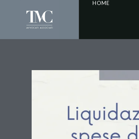
HOME
Parametri minimi per l
l’inderogabilità dei limit