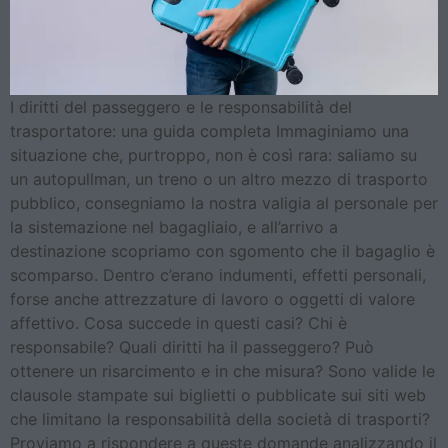
I diritti del passeggero e le responsabilità del
trasportatore: una guida completa Immaginiamo una
situazione che, purtroppo, non è così rara: saliamo su
un autopullman, un treno o un altro mezzo di trasporto
pubblico, consegniamo la nostra valigia al personale per
la sistemazione nel bagagliaio, e all’arrivo a
destinazione scopriamo con sgomento che il bagaglio è
scomparso. Dentro c’erano indumenti, effetti personali,
forse anche attrezzature di lavoro o oggetti di valore
affettivo. Cosa succede in questi casi? Chi è
responsabile? Quali diritti ha il passeggero? Può
ottenere un risarcimento e in che misura? Sono valide le
clausole stampate sui biglietti o pubblicate sui siti web
che limitano la responsabilità della società di trasporti?
Proviamo a rispondere a queste domande analizzando il