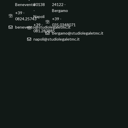
Benevento
80138
24122 -
-
Bergamo
+39 -
Napoli
0824.25743
+39 -
+39 -
035.0348071
benevento@studiolegaletmc.it
081.283885
bergamo@studiolegaletmc.it
napoli@studiolegaletmc.it