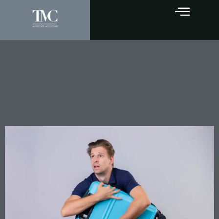
Bagaglio Smarrito in
Viaggio: Cosa Accade se il
Vettore Perde la Tua
Valigia?