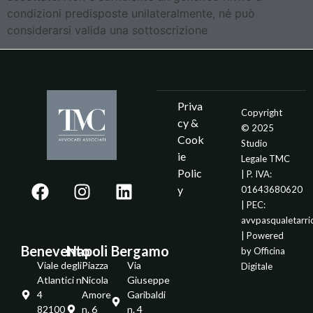
condizioni predisposte unilateralmente, né può
considerarsi valida una sottoscrizione
Priva
Copyright
cy &
© 2025
Cook
Studio
ie
Legale TMC
Polic
| P. IVA:
y
01643680620
| PEC:
avvpasqualetarr
| Powered
Benevento
Napoli
Bergamo
by
Officina
Viale degli
Piazza
Via
Digitale
Atlantici n.
Nicola
Giuseppe
4
Amore
Garibaldi
82100 -
n. 6
n. 4