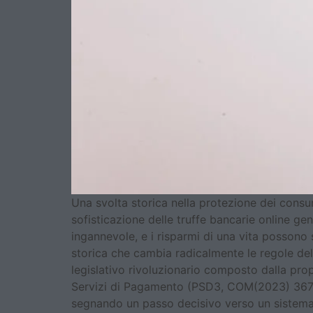
Una svolta storica nella protezione dei consuma
sofisticazione delle truffe bancarie online g
ingannevole, e i risparmi di una vita possono
storica che cambia radicalmente le regole de
legislativo rivoluzionario composto dalla pro
Servizi di Pagamento (PSD3, COM(2023) 367 fi
segnando un passo decisivo verso un sistema di