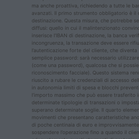
ma anche proattiva, richiedendo a tutte le ba
avanzati. Il primo strumento obbligatorio è il
destinazione. Questa misura, che potrebbe sem
diffusi: quello in cui il malintenzionato conv
inserisce l’IBAN di destinazione, la banca ver
incongruenza, la transazione deve essere rif
l’autenticazione forte del cliente, che divent
semplice password: sarà necessario utilizzare
(come una password), qualcosa che si possie
riconoscimento facciale). Questo sistema rend
riuscito a rubare le credenziali di accesso dell
in autonomia limiti di spesa e blocchi preventi
l’importo massimo che può essere trasferito 
determinate tipologie di transazioni o impos
superano determinate soglie. Il quarto eleme
movimenti che presentano caratteristiche ano
di poche centinaia di euro e improvvisamente t
sospendere l’operazione fino a quando il clie