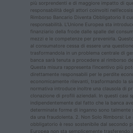
più sorprendenti e di maggiore impatto di ques
responsabilità degli attori coinvolti nell’ecos
Rimborso Bancario Diventa Obbligatorio Il cuor
responsabilità. L’Unione Europea sta introducen
finanziario della frode dalle spalle del consum
mezzi e le competenze per prevenirla. Quest
al consumatore cessa di essere una questione d
trasformandola in un problema centrale di ges
banca sarà tenuta a procedere al rimborso del
Questa misura rappresenta l’incentivo più pot
direttamente responsabili per le perdite econ
economicamente rilevanti, trasformando la sicu
normativa introduce inoltre una clausola di pro
clonazione di profili aziendali. In questi cas
indipendentemente dal fatto che la banca ave
determinate forme di inganno sono talmente 
da una fraudolenta. 2. Non Solo Rimborsi: Le
obbligatorio è reso sostenibile dal secondo p
Europea non sta semplicemente trasferendo la 