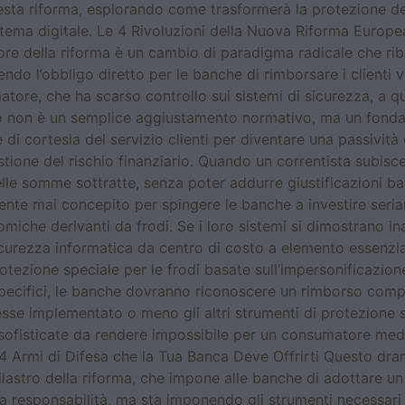
ta riforma, esplorando come trasformerà la protezione dei n
istema digitale. Le 4 Rivoluzioni della Nuova Riforma Europea
e della riforma è un cambio di paradigma radicale che ribal
do l’obbligo diretto per le banche di rimborsare i clienti vi
atore, che ha scarso controllo sui sistemi di sicurezza, a que
o non è un semplice aggiustamento normativo, ma un fonda
i cortesia del servizio clienti per diventare una passività d
tione del rischio finanziario. Quando un correntista subisc
le somme sottratte, senza poter addurre giustificazioni ba
ente mai concepito per spingere le banche a investire seri
omiche derivanti da frodi. Se i loro sistemi si dimostrano i
rezza informatica da centro di costo a elemento essenziale p
tezione speciale per le frodi basate sull’impersonificazione,
i specifici, le banche dovranno riconoscere un rimborso comp
sse implementato o meno gli altri strumenti di protezione 
sofisticate da rendere impossibile per un consumatore med
 4 Armi di Difesa che la Tua Banca Deve Offrirti Questo d
ilastro della riforma, che impone alle banche di adottare u
responsabilità, ma sta imponendo gli strumenti necessari pe