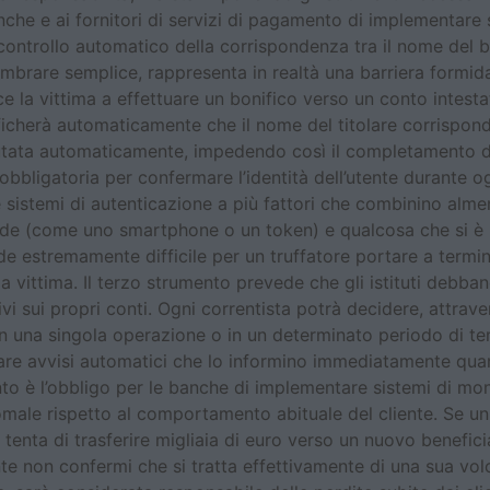
nche e ai fornitori di servizi di pagamento di implementar
 controllo automatico della corrispondenza tra il nome del be
brare semplice, rappresenta in realtà una barriera formida
ince la vittima a effettuare un bonifico verso un conto intes
ificherà automaticamente che il nome del titolare corrisponda
iutata automaticamente, impedendo così il completamento del
a obbligatoria per confermare l’identità dell’utente durante 
 sistemi di autenticazione a più fattori che combinino alm
de (come uno smartphone o un token) e qualcosa che si è (
e estremamente difficile per un truffatore portare a termi
a vittima. Il terzo strumento prevede che gli istituti debbano
vi sui propri conti. Ogni correntista potrà decidere, attrave
in una singola operazione o in un determinato periodo di 
tare avvisi automatici che lo informino immediatamente qu
nto è l’obbligo per le banche di implementare sistemi di 
male rispetto al comportamento abituale del cliente. Se un
enta di trasferire migliaia di euro verso un nuovo beneficiar
nte non confermi che si tratta effettivamente di una sua v