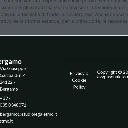
 sarà considerata responsabile delle perdite subite dai cli
mo per gli istituti finanziari a investire in tecnologie di 
ione delle tecniche di frode. 3. La Sorpresa: Anche i Soci
tivo della riforma estende, per la prima volta, la responsa
ergamo
Via Giuseppe
Copyright © 20
Privacy &
Garibaldi n. 4
avvpasqualetar
Cookie
24122 -
Policy
Bergamo
+39 -
035.0348071
bergamo@studiolegaletmc.it
etmc.it