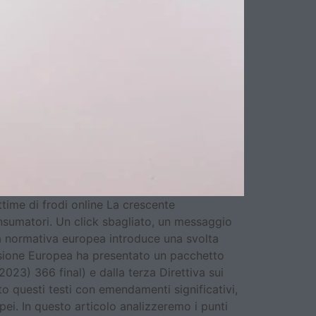
ttime di frodi online La crescente
onsumatori. Un click sbagliato, un messaggio
ta normativa europea introduce una svolta
issione Europea ha presentato un pacchetto
23) 366 final) e dalla terza Direttiva sui
 questi testi con emendamenti significativi,
pei. In questo articolo analizzeremo i punti