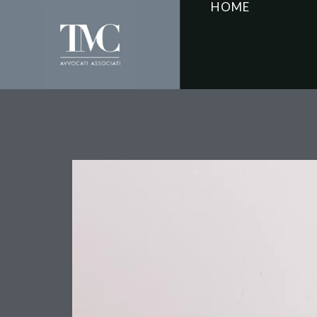
HOME
Truffato in Banca? L’E
Conoscere