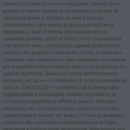
correttezza della pronuncia impugnata, ricorda che il
giudice di merito detiene in via esclusiva il potere di
valutare le prove e di trarre da esse il proprio
convincimento. Non spetta al giudice di legittimità
riesaminare i fatti: il ricorso per cassazione può
censurare soltanto errori di diritto o vizi motivazionali
che abbiano avuto un’incidenza causale determinante
sull’esito del giudizio. Il ricorrente, invece, si limitava a
richiedere una rivalutazione delle medesime circostanze
già esaminate nelle precedenti sedi, il che è precluso in
sede di legittimità. Quanto al merito dell’affidamento
esclusivo, la Corte — richiamando il proprio precedente
Cass. n. 24876/2025 — conferma che la deroga alla
bigenitorialità è ammissibile soltanto in presenza di
circostanze oggettive di effettiva gravità. Nel caso
esaminato, tali circostanze erano plurime e concrete:
comportamenti violenti del padre, il rifiuto di prestare il
consenso alle vaccinazioni obbligatorie per la figlia
sedicenne e l’opposizione all’iscrizione della minore alla