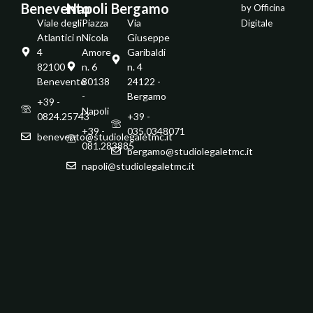
Benevento
Napoli
Bergamo
by
Officina
Viale degli
Piazza
Via
Digitale
Atlantici n.
Nicola
Giuseppe
4
Amore
Garibaldi
82100 -
n. 6
n. 4
Benevento
80138
24122 -
-
Bergamo
+39 -
Napoli
0824.25743
+39 -
+39 -
035.0348071
benevento@studiolegaletmc.it
081.283885
bergamo@studiolegaletmc.it
napoli@studiolegaletmc.it