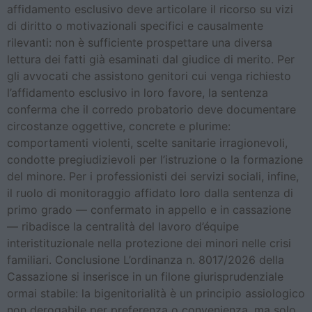
affidamento esclusivo deve articolare il ricorso su vizi
di diritto o motivazionali specifici e causalmente
rilevanti: non è sufficiente prospettare una diversa
lettura dei fatti già esaminati dal giudice di merito. Per
gli avvocati che assistono genitori cui venga richiesto
l’affidamento esclusivo in loro favore, la sentenza
conferma che il corredo probatorio deve documentare
circostanze oggettive, concrete e plurime:
comportamenti violenti, scelte sanitarie irragionevoli,
condotte pregiudizievoli per l’istruzione o la formazione
del minore. Per i professionisti dei servizi sociali, infine,
il ruolo di monitoraggio affidato loro dalla sentenza di
primo grado — confermato in appello e in cassazione
— ribadisce la centralità del lavoro d’équipe
interistituzionale nella protezione dei minori nelle crisi
familiari. Conclusione L’ordinanza n. 8017/2026 della
Cassazione si inserisce in un filone giurisprudenziale
ormai stabile: la bigenitorialità è un principio assiologico
non derogabile per preferenza o convenienza, ma solo