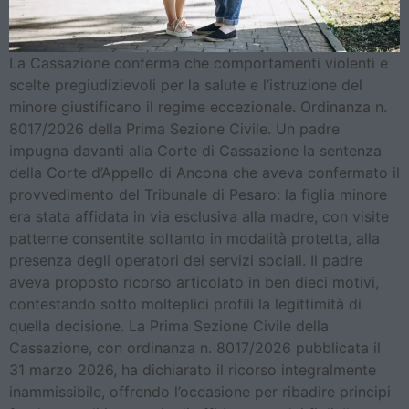
La Cassazione conferma che comportamenti violenti e
scelte pregiudizievoli per la salute e l’istruzione del
minore giustificano il regime eccezionale. Ordinanza n.
8017/2026 della Prima Sezione Civile. Un padre
impugna davanti alla Corte di Cassazione la sentenza
della Corte d’Appello di Ancona che aveva confermato il
provvedimento del Tribunale di Pesaro: la figlia minore
era stata affidata in via esclusiva alla madre, con visite
patterne consentite soltanto in modalità protetta, alla
presenza degli operatori dei servizi sociali. Il padre
aveva proposto ricorso articolato in ben dieci motivi,
contestando sotto molteplici profili la legittimità di
quella decisione. La Prima Sezione Civile della
Cassazione, con ordinanza n. 8017/2026 pubblicata il
31 marzo 2026, ha dichiarato il ricorso integralmente
inammissibile, offrendo l’occasione per ribadire principi