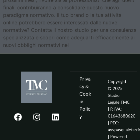
finali, contribuiranno a consolidare questo nuovo
paradigma normativo. Il tuo brand o la tua attività
online potrebbero essere interessati dalle nuove
normative? Contatta il nostro studio per una consulenza
specializzata e scopri come adeguarti efficacemente ai
nuovi obblighi normativi nel
Priva
Copyright
cy &
© 2025
Cook
Studio
ie
Legale TMC
Polic
| P. IVA:
y
01643680620
| PEC:
avvpasqualetarr
| Powered