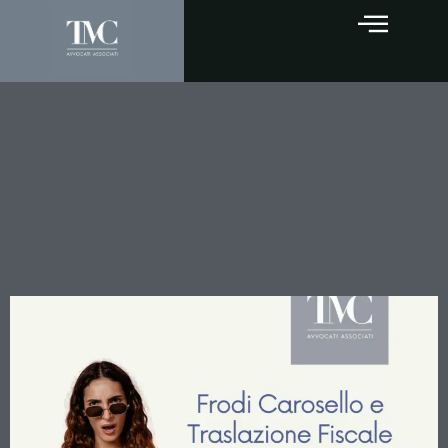
Frodi Carosello e
Traslazione Fiscale: La
Cassazione Chiarisce i
Criteri per l’Accertamento
sui Gestori “Uti Dominus”