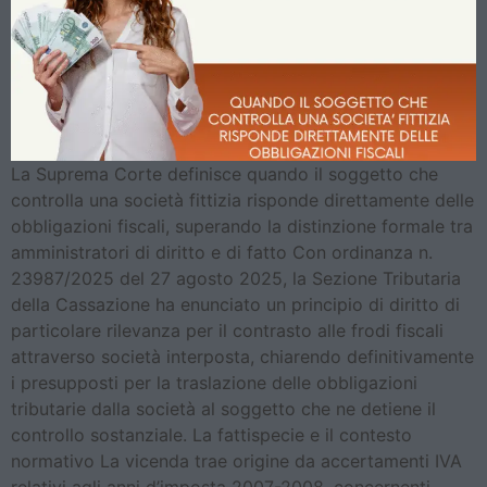
La Suprema Corte definisce quando il soggetto che
controlla una società fittizia risponde direttamente delle
obbligazioni fiscali, superando la distinzione formale tra
amministratori di diritto e di fatto Con ordinanza n.
23987/2025 del 27 agosto 2025, la Sezione Tributaria
della Cassazione ha enunciato un principio di diritto di
particolare rilevanza per il contrasto alle frodi fiscali
attraverso società interposta, chiarendo definitivamente
i presupposti per la traslazione delle obbligazioni
tributarie dalla società al soggetto che ne detiene il
controllo sostanziale. La fattispecie e il contesto
normativo La vicenda trae origine da accertamenti IVA