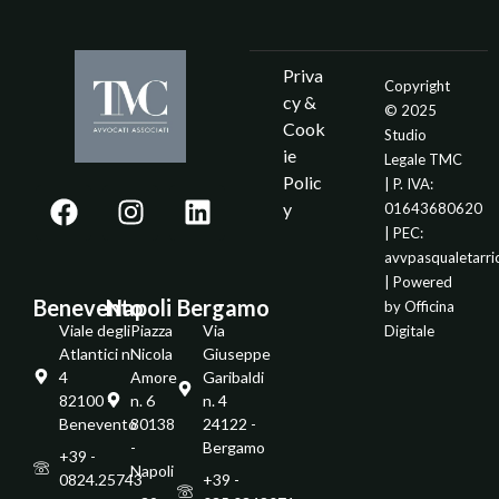
Priva
Copyright
cy &
© 2025
Cook
Studio
ie
Legale TMC
Polic
| P. IVA:
y
01643680620
| PEC:
avvpasqualetarr
| Powered
Benevento
Napoli
Bergamo
by
Officina
Viale degli
Piazza
Via
Digitale
Atlantici n.
Nicola
Giuseppe
4
Amore
Garibaldi
82100 -
n. 6
n. 4
Benevento
80138
24122 -
-
Bergamo
+39 -
Napoli
0824.25743
+39 -