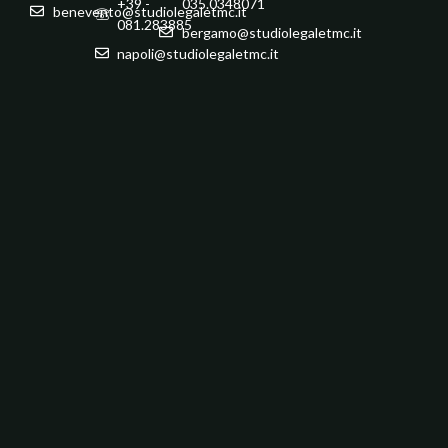
+39 -
035.0348071
benevento@studiolegaletmc.it
081.283885
bergamo@studiolegaletmc.it
napoli@studiolegaletmc.it