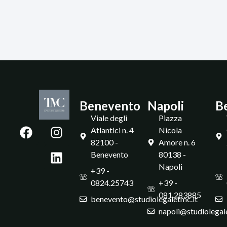
Benevento
Napoli
B
Viale degli
Piazza
Atlantici n. 4
Nicola
82100 -
Amore n. 6
Benevento
80138 -
Napoli
+39 -
0824.25743
+39 -
081.283885
benevento@studiolegaletmc.it
napoli@studiolegal