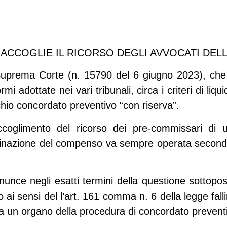
 ACCOGLIE IL RICORSO DEGLI AVVOCATI DEL
Suprema Corte (n. 15790 del 6 giugno 2023), che 
ormi adottate nei vari tribunali, circa i criteri di 
hio concordato preventivo “con riserva”.
n accoglimento del ricorso dei pre-commissari di 
nazione del compenso va sempre operata secondo le
unce negli esatti termini della questione sottopost
ai sensi del l’art. 161 comma n. 6 della legge fal
 ma un organo della procedura di concordato prevent