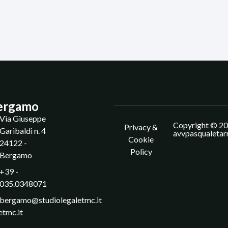
ergamo
Via Giuseppe
Copyright © 20
Privacy &
Garibaldi n. 4
avvpasqualetar
Cookie
24122 -
Policy
Bergamo
+39 -
035.0348071
bergamo@studiolegaletmc.it
etmc.it