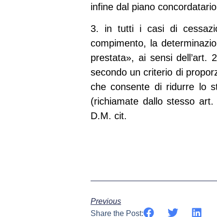
infine dal piano concordatario
3. in tutti i casi di cessa
compimento, la determinazion
prestata», ai sensi dell’art
secondo un criterio di proporz
che consente di ridurre lo st
(richiamate dallo stesso art
D.M. cit.
Cass.-n.-15790-2023
Download
Previous
Share the Post: