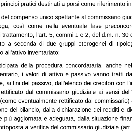
principi pratici destinati a porsi come riferimento i
e del compenso unico spettante al commissario giudizi
ga, così come nella eventuale fase preconcorda
i trattamento, l’art. 5, commi 1 e 2, del d.m. n. 30 
iato a seconda di due gruppi eterogenei di tipol
 all’attivo inventariato;
icipata della procedura concordataria, anche nel
entario, i valori di attivo e passivo vanno tratti 
, ai fini del passivo, dall’elenco dei creditori con l’i
ttificato dal commissario giudiziale ai sensi dell’a
ncio (come eventualmente rettificato dal commissario
one del bilancio, dalla dichiarazione dei redditi e
se più aggiornata e adeguata, dalla situazione finan
ttoposta a verifica del commissario giudiziale (art.