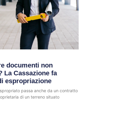
ire documenti non
i? La Cassazione fa
di espropriazione
espropriato passa anche da un contratto
prietaria di un terreno situato