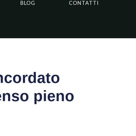
BLOG
CONTATTI
ncordato
enso pieno