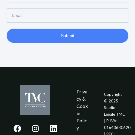
Submit
Priva
Copyright
cy &
© 2025
Cook
Studio
ie
Legale TMC
Polic
| P. IVA:
y
01643680620
| PEC: