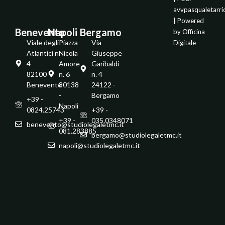
avvpasqualetarr
| Powered
Benevento
Napoli
Bergamo
by
Officina
Viale degli
Piazza
Via
Digitale
Atlantici n.
Nicola
Giuseppe
4
Amore
Garibaldi
82100 -
n. 6
n. 4
Benevento
80138
24122 -
-
Bergamo
+39 -
Napoli
0824.25743
+39 -
+39 -
035.0348071
benevento@studiolegaletmc.it
081.283885
bergamo@studiolegaletmc.it
napoli@studiolegaletmc.it