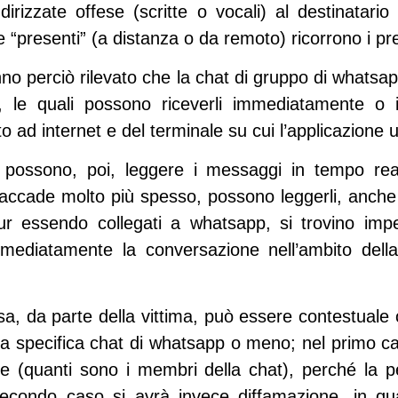
irizzate offese (scritte o vocali) al destinatari
 “presenti” (a distanza o da remoto) ricorrono i pr
nno perciò rilevato che la chat di gruppo di whatsap
 le quali possono riceverli immediatamente o in
o ad internet e del terminale su cui l’applicazione ut
ri possono, poi, leggere i messaggi in tempo rea
ccade molto più spesso, possono leggerli, anche
r essendo collegati a whatsapp, si trovino impe
mmediatamente la conversazione nell’ambito dell
sa, da parte della vittima, può essere contestuale 
la specifica chat di whatsapp o meno; nel primo ca
e (quanti sono i membri della chat), perché la p
secondo caso si avrà invece diffamazione, in qu