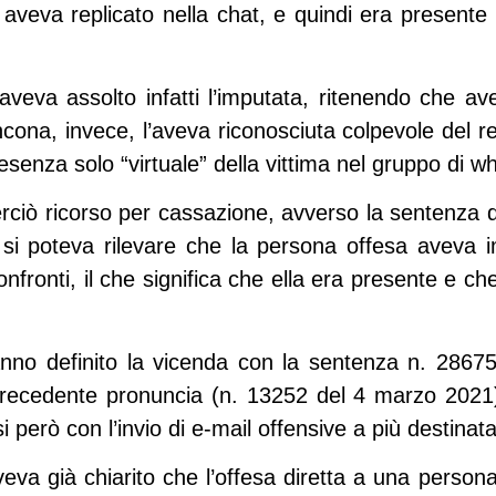
aveva replicato nella chat, e quindi era presente 
 aveva assolto infatti l’imputata, ritenendo che ave
Ancona, invece, l’aveva riconosciuta colpevole del 
esenza solo “virtuale” della vittima nel gruppo di w
rciò ricorso per cassazione, avverso la sentenza
t, si poteva rilevare che la persona offesa aveva 
nfronti, il che significa che ella era presente e che,
anno definito la vicenda con la sentenza n. 28675 
precedente pronuncia (n. 13252 del 4 marzo 202
i però con l’invio di e-mail offensive a più destinatar
veva già chiarito che l’offesa diretta a una perso