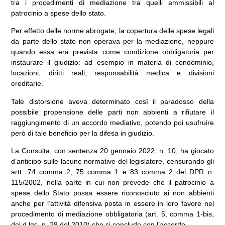
tra i procedimenti di mediazione tra quelli ammissibili al
patrocinio a spese dello stato.
Per effetto delle norme abrogate, la copertura delle spese legali
da parte dello stato non operava per la mediazione, neppure
quando essa era prevista come condizione obbligatoria per
instaurare il giudizio: ad esempio in materia di condominio,
locazioni, diritti reali, responsabilità medica e divisioni
ereditarie.
Tale distorsione aveva determinato così il paradosso della
possibile propensione delle parti non abbienti a rifiutare il
raggiungimento di un accordo mediativo, potendo poi usufruire
però di tale beneficio per la difesa in giudizio.
La Consulta, con sentenza 20 gennaio 2022, n. 10, ha giocato
d’anticipo sulle lacune normative del legislatore, censurando gli
artt. 74 comma 2, 75 comma 1 e 83 comma 2 del DPR n.
115/2002, nella parte in cui non prevede che il patrocinio a
spese dello Stato possa essere riconosciuto ai non abbienti
anche per l’attività difensiva posta in essere in loro favore nel
procedimento di mediazione obbligatoria (art. 5, comma 1-bis,
del d.lgs. n. 28 del 2010) che si conclude con l’accordo.