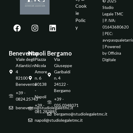
© 2025
Cook
Studio
ie
Legale TMC
Polic
| P. IVA:
y
01643680620
| PEC:
avvpasqualetarr
| Powered
Benevento
Napoli
Bergamo
by
Officina
Viale degli
Piazza
Via
Digitale
Atlantici n.
Nicola
Giuseppe
4
Amore
Garibaldi
82100 -
n. 6
n. 4
Benevento
80138
24122 -
-
Bergamo
+39 -
Napoli
0824.25743
+39 -
+39 -
035.0348071
benevento@studiolegaletmc.it
081.283885
bergamo@studiolegaletmc.it
napoli@studiolegaletmc.it