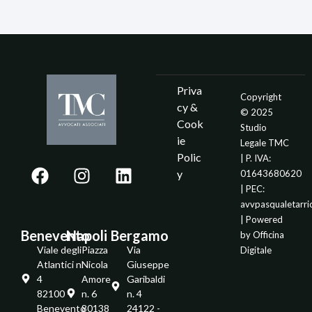
Priva
Copyright
cy &
© 2025
Cook
Studio
ie
Legale TMC
Polic
| P. IVA:
y
01643680620
| PEC:
avvpasqualetarr
| Powered
Benevento
Napoli
Bergamo
by
Officina
Viale degli
Piazza
Via
Digitale
Atlantici n.
Nicola
Giuseppe
4
Amore
Garibaldi
82100 -
n. 6
n. 4
Benevento
80138
24122 -