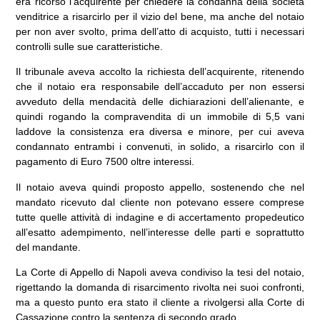
era ricorso l’acquirente per chiedere la condanna della società
venditrice a risarcirlo per il vizio del bene, ma anche del notaio
per non aver svolto, prima dell’atto di acquisto, tutti i necessari
controlli sulle sue caratteristiche.
Il tribunale aveva accolto la richiesta dell’acquirente, ritenendo
che il notaio era responsabile dell’accaduto per non essersi
avveduto della mendacità delle dichiarazioni dell’alienante, e
quindi rogando la compravendita di un immobile di 5,5 vani
laddove la consistenza era diversa e minore, per cui aveva
condannato entrambi i convenuti, in solido, a risarcirlo con il
pagamento di Euro 7500 oltre interessi.
Il notaio aveva quindi proposto appello, sostenendo che nel
mandato ricevuto dal cliente non potevano essere comprese
tutte quelle attività di indagine e di accertamento propedeutico
all’esatto adempimento, nell’interesse delle parti e soprattutto
del mandante.
La Corte di Appello di Napoli aveva condiviso la tesi del notaio,
rigettando la domanda di risarcimento rivolta nei suoi confronti,
ma a questo punto era stato il cliente a rivolgersi alla Corte di
Cassazione contro la sentenza di secondo grado.