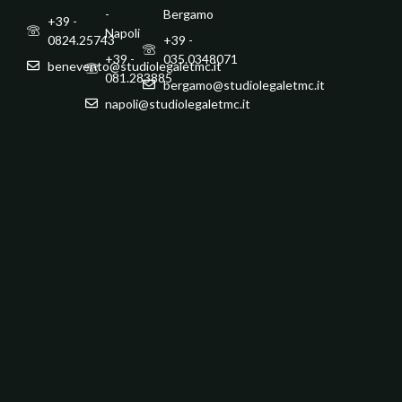
-
Bergamo
+39 -
Napoli
0824.25743
+39 -
+39 -
035.0348071
benevento@studiolegaletmc.it
081.283885
bergamo@studiolegaletmc.it
napoli@studiolegaletmc.it