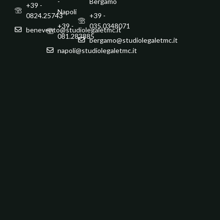
-
Bergamo
+39 -
Napoli
0824.25743
+39 -
+39 -
035.0348071
benevento@studiolegaletmc.it
081.283885
bergamo@studiolegaletmc.it
napoli@studiolegaletmc.it