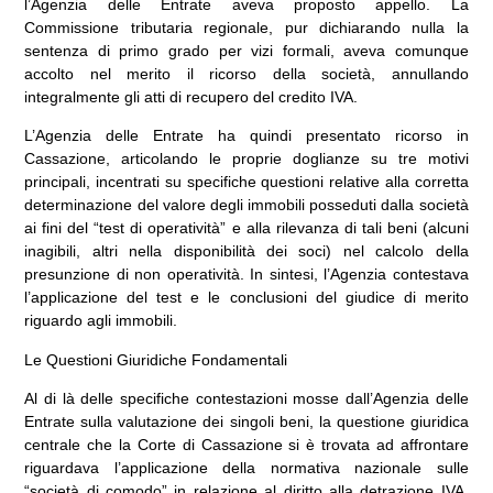
l’Agenzia delle Entrate aveva proposto appello. La
Commissione tributaria regionale, pur dichiarando nulla la
sentenza di primo grado per vizi formali, aveva comunque
accolto nel merito il ricorso della società, annullando
integralmente gli atti di recupero del credito IVA.
L’Agenzia delle Entrate ha quindi presentato ricorso in
Cassazione, articolando le proprie doglianze su tre motivi
principali, incentrati su specifiche questioni relative alla corretta
determinazione del valore degli immobili posseduti dalla società
ai fini del “test di operatività” e alla rilevanza di tali beni (alcuni
inagibili, altri nella disponibilità dei soci) nel calcolo della
presunzione di non operatività. In sintesi, l’Agenzia contestava
l’applicazione del test e le conclusioni del giudice di merito
riguardo agli immobili.
Le Questioni Giuridiche Fondamentali
Al di là delle specifiche contestazioni mosse dall’Agenzia delle
Entrate sulla valutazione dei singoli beni, la questione giuridica
centrale che la Corte di Cassazione si è trovata ad affrontare
riguardava l’applicazione della normativa nazionale sulle
“società di comodo” in relazione al diritto alla detrazione IVA,