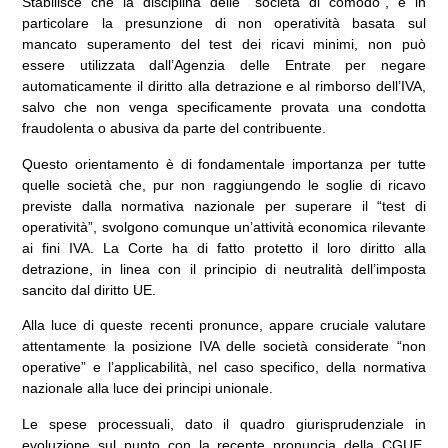
Stabilisce che la disciplina delle “società di comodo”, e in
particolare la presunzione di non operatività basata sul
mancato superamento del test dei ricavi minimi, non può
essere utilizzata dall’Agenzia delle Entrate per negare
automaticamente il diritto alla detrazione e al rimborso dell’IVA,
salvo che non venga specificamente provata una condotta
fraudolenta o abusiva da parte del contribuente.
Questo orientamento è di fondamentale importanza per tutte
quelle società che, pur non raggiungendo le soglie di ricavo
previste dalla normativa nazionale per superare il “test di
operatività”, svolgono comunque un’attività economica rilevante
ai fini IVA. La Corte ha di fatto protetto il loro diritto alla
detrazione, in linea con il principio di neutralità dell’imposta
sancito dal diritto UE.
Alla luce di queste recenti pronunce, appare cruciale valutare
attentamente la posizione IVA delle società considerate “non
operative” e l’applicabilità, nel caso specifico, della normativa
nazionale alla luce dei principi unionale.
Le spese processuali, dato il quadro giurisprudenziale in
evoluzione sul punto con la recente pronuncia della CGUE,