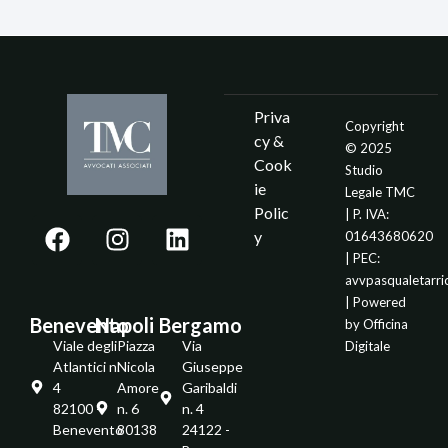
Priva
Copyright
cy &
© 2025
Cook
Studio
ie
Legale TMC
Polic
| P. IVA:
y
01643680620
| PEC:
avvpasqualetarr
| Powered
Benevento
Napoli
Bergamo
by
Officina
Viale degli
Piazza
Via
Digitale
Atlantici n.
Nicola
Giuseppe
4
Amore
Garibaldi
82100 -
n. 6
n. 4
Benevento
80138
24122 -