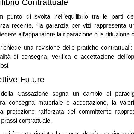
ibrio Contrattuale
 un
punto di svolta
nell’equilibrio tra le parti d
nza recente, “la garanzia per vizi rappresenta u
edere all’appaltatore la riparazione o la riduzione de
 richiede una
revisione delle pratiche contrattuali
:
lità di consegna, verifica e accettazione dell’o
osi.
ttive Future
5 della Cassazione segna un
cambio di paradi
e tra consegna materiale e accettazione, la valo
 protezione rafforzata del committente rappres
prassi contrattuale.
 cui è stata rinviata la causa, dovrà ora riesami