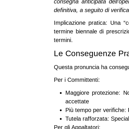
consegna anticipata dell’op
definitiva, a seguito di verif
Implicazione pratica
: Una “c
termine biennale
di prescrizi
termini.
Le Conseguenze Prat
Questa pronuncia ha
conseg
Per i Committenti:
Maggiore protezione
: N
accettate
Più tempo per verifiche
:
Tutela rafforzata
: Specia
Per gli Appaltatori: