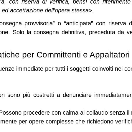
era, con riserva di verifica, bensì con riferimen
ica ed accettazione dell’opera stessa»
.
onsegna provvisoria” o “anticipata” con riserva d
one. Solo la consegna definitiva, preceduta da ver
iche per Committenti e Appaltatori
uenze immediate
per tutti i soggetti coinvolti nei co
on sono più costretti a denunciare immediatamen
 Possono procedere con calma al collaudo senza il 
lmente per opere complesse che richiedono verific