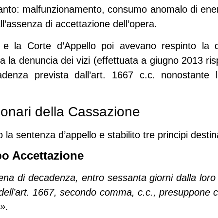
ianto:
malfunzionamento, consumo anomalo di ener
l’
assenza di accettazione dell’opera
.
a e la Corte d’Appello poi avevano respinto la
va la denuncia dei vizi
(effettuata a giugno 2013 risp
denza prevista dall’art. 1667 c.c.
nonostante l
zionari della Cassazione
o la sentenza
d’appello e stabilito tre principi desti
o Accettazione
na di decadenza, entro sessanta giorni dalla loro s
i dell’art. 1667, secondo comma, c.c., presuppone 
a»
.