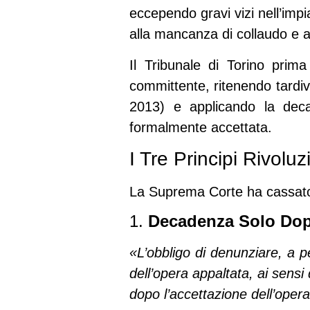
eccependo gravi vizi nell’imp
alla
mancanza di collaudo
e al
Il Tribunale di Torino prim
committente, ritenendo
tardi
2013) e applicando la
deca
formalmente accettata.
I Tre Principi Rivolu
La Suprema Corte ha
cassat
1.
Decadenza Solo Dop
«L’obbligo di denunziare, a pe
dell’opera appaltata, ai sens
dopo l’accettazione dell’oper