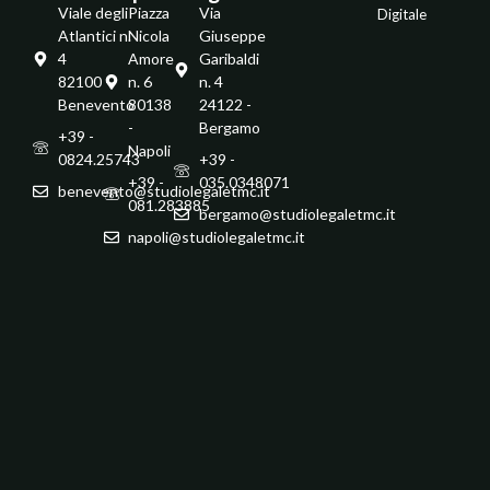
Viale degli
Piazza
Via
Digitale
Atlantici n.
Nicola
Giuseppe
4
Amore
Garibaldi
82100 -
n. 6
n. 4
Benevento
80138
24122 -
-
Bergamo
+39 -
Napoli
0824.25743
+39 -
+39 -
035.0348071
benevento@studiolegaletmc.it
081.283885
bergamo@studiolegaletmc.it
napoli@studiolegaletmc.it