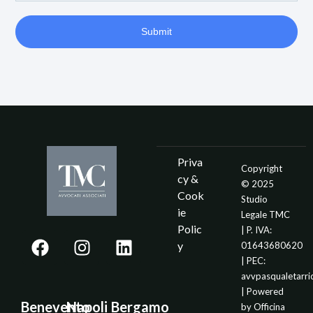
Submit
Priva
Copyright
cy &
© 2025
Cook
Studio
ie
Legale TMC
Polic
| P. IVA:
y
01643680620
| PEC:
avvpasqualetarr
| Powered
Benevento
Napoli
Bergamo
by
Officina