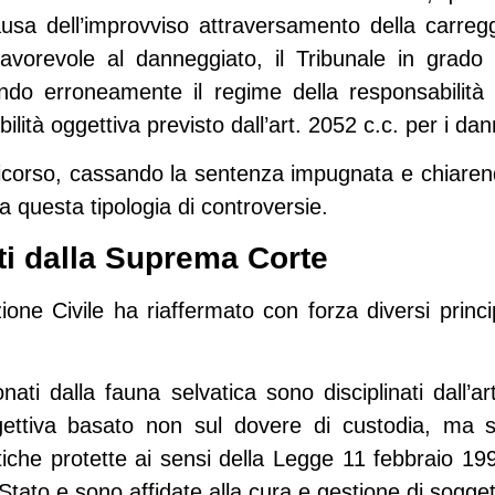
ausa dell’improvviso attraversamento della carregg
orevole al danneggiato, il Tribunale in grado 
ando erroneamente il regime della responsabilit
lità oggettiva previsto dall’
art. 2052 c.c.
per i dann
icorso, cassando la sentenza impugnata e chiarend
a questa tipologia di controversie.
ati dalla Suprema Corte
ione Civile ha riaffermato con forza diversi princ
nati dalla fauna selvatica sono disciplinati dall’ar
gettiva basato non sul dovere di custodia, ma sul
tiche protette ai sensi della
Legge 11 febbraio 199
Stato e sono affidate alla cura e gestione di soggett