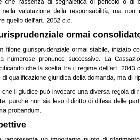
tre che
l’assenza di segnaletica di pericolo o di 
e nella valutazione della responsabilità, ma non 
 quello dell’art. 2052 c.c.
urisprudenziale ormai consolidat
n filone giurisprudenziale ormai stabile, iniziato c
 numerose pronunce successive. La Cassazion
ificando che la scelta tra il regime dell’art. 2043 c
 di qualificazione giuridica della domanda, ma di
ri
to che il giudice può invocare una diversa regola di r
, purché non sia leso il diritto di difesa delle par
ema probandum.
pettive
 rappresenta un importante punto di riferimento pe