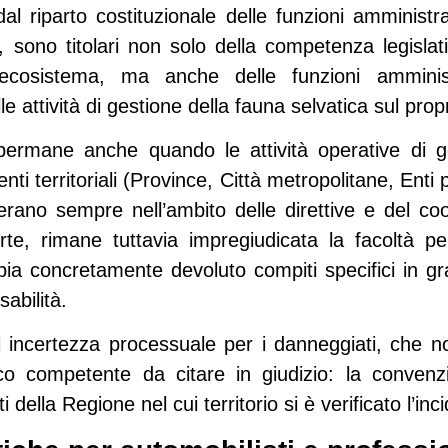
dal
riparto costituzionale delle funzioni amministra
ti, sono titolari non solo della competenza legisla
ll’ecosistema, ma anche delle
funzioni ammini
le attività di gestione della fauna selvatica sul propri
e permane
anche quando le attività operative
di g
nti territoriali (Province, Città metropolitane, Enti 
perano sempre nell’ambito delle direttive e del c
rte, rimane tuttavia
impregiudicata la facoltà p
bbia concretamente devoluto compiti specifici in gr
abilità.
i incertezza processuale per i danneggiati, che
n
ico competente
da citare in giudizio: la conve
della Regione nel cui territorio si è verificato l’inc