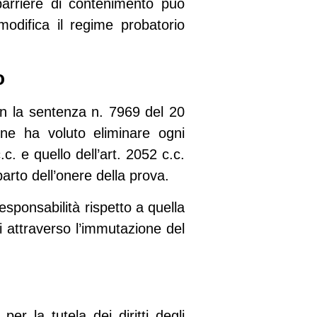
barriere di contenimento
può
modifica il regime probatorio
o
on la
sentenza n. 7969 del 20
e ha voluto eliminare ogni
.c. e quello dell’art. 2052 c.c.
parto dell’onere della prova
.
esponsabilità rispetto a quella
ti attraverso l’immutazione del
r la tutela dei diritti degli