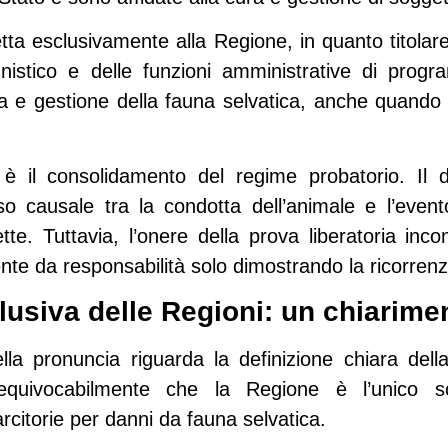
etta esclusivamente alla Regione
, in quanto titol
unistico e delle funzioni amministrative di pro
utela e gestione della fauna selvatica, anche quando
vo è il consolidamento del
regime probatorio
. Il 
sso causale tra la condotta dell’animale e l’eve
ette. Tuttavia,
l’onere della prova liberatoria inc
te da responsabilità solo dimostrando la ricorrenza
siva delle Regioni: un chiarimen
lla pronuncia riguarda la
definizione chiara dell
nequivocabilmente che
la Regione è l’unico so
arcitorie per danni da fauna selvatica.