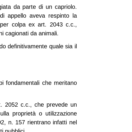
iata da parte di un capriolo.
di appello aveva respinto la
à per colpa ex
art. 2043 c.c.
,
i cagionati da animali.
o definitivamente quale sia il
ipi fondamentali che meritano
t. 2052 c.c.
, che prevede un
la proprietà o utilizzazione
2, n. 157
rientrano infatti nel
i pubblici.