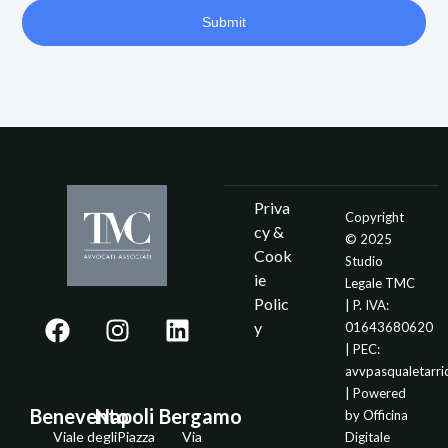
Submit
Priva
Copyright
cy &
© 2025
Cook
Studio
ie
Legale TMC
Polic
| P. IVA:
y
01643680620
| PEC:
avvpasqualetarr
| Powered
Benevento
Napoli
Bergamo
by
Officina
Viale degli
Piazza
Via
Digitale