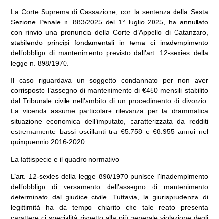
La
Corte Suprema di Cassazione
, con la sentenza della Sesta
Sezione Penale n. 883/2025 del 1° luglio 2025, ha annullato
con rinvio una pronuncia della Corte d’Appello di Catanzaro,
stabilendo principi fondamentali in tema di
inadempimento
dell’obbligo di mantenimento
previsto dall’
art. 12-sexies della
legge n. 898/1970
.
Il caso riguardava un soggetto condannato per non aver
corrisposto l’assegno di mantenimento di €450 mensili stabilito
dal Tribunale civile nell’ambito di un procedimento di divorzio.
La vicenda assume particolare rilevanza per la drammatica
situazione economica dell’imputato, caratterizzata da redditi
estremamente bassi oscillanti tra €5.758 e €8.955 annui nel
quinquennio 2016-2020.
La fattispecie e il quadro normativo
L’
art. 12-sexies della legge 898/1970
punisce l’inadempimento
dell’obbligo di versamento dell’assegno di mantenimento
determinato dal giudice civile. Tuttavia, la giurisprudenza di
legittimità ha da tempo chiarito che tale reato presenta
carattere di
specialità
rispetto alla più generale
violazione degli