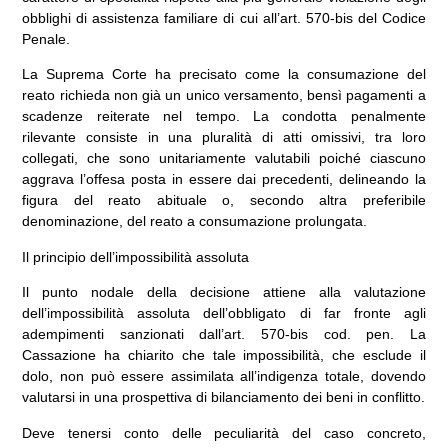
obblighi di assistenza familiare
di cui all’
art. 570-bis del Codice
Penale
.
La Suprema Corte ha precisato come la consumazione del
reato richieda non già un unico versamento, bensì pagamenti a
scadenze reiterate nel tempo. La condotta penalmente
rilevante consiste in una pluralità di atti omissivi, tra loro
collegati, che sono unitariamente valutabili poiché ciascuno
aggrava l’offesa posta in essere dai precedenti, delineando la
figura del
reato abituale
o, secondo altra preferibile
denominazione, del
reato a consumazione prolungata
.
Il principio dell’impossibilità assoluta
Il punto nodale della decisione attiene alla valutazione
dell’
impossibilità assoluta
dell’obbligato di far fronte agli
adempimenti sanzionati dall’art. 570-bis cod. pen. La
Cassazione ha chiarito che tale impossibilità, che esclude il
dolo, non può essere assimilata all’indigenza totale, dovendo
valutarsi in una prospettiva di bilanciamento dei beni in conflitto.
Deve tenersi conto delle peculiarità del caso concreto,