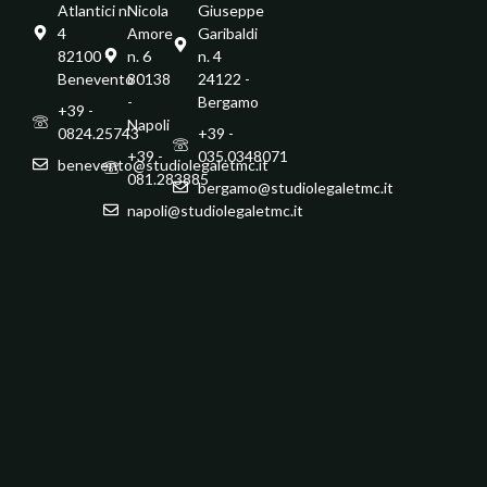
Atlantici n.
Nicola
Giuseppe
4
Amore
Garibaldi
82100 -
n. 6
n. 4
Benevento
80138
24122 -
-
Bergamo
+39 -
Napoli
0824.25743
+39 -
+39 -
035.0348071
benevento@studiolegaletmc.it
081.283885
bergamo@studiolegaletmc.it
napoli@studiolegaletmc.it