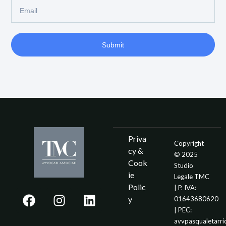
Submit
Priva
Copyright
cy &
© 2025
Cook
Studio
ie
Legale TMC
Polic
| P. IVA:
y
01643680620
| PEC:
avvpasqualetarr