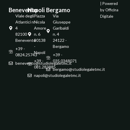
| Powered
Benevento
Napoli
Bergamo
by
Officina
Viale degli
Piazza
Via
Digitale
Atlantici n.
Nicola
Giuseppe
4
Amore
Garibaldi
82100 -
n. 6
n. 4
Benevento
80138
24122 -
-
Bergamo
+39 -
Napoli
0824.25743
+39 -
+39 -
035.0348071
benevento@studiolegaletmc.it
081.283885
bergamo@studiolegaletmc.it
napoli@studiolegaletmc.it