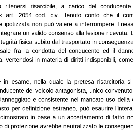
 ritenersi risarcibile, a carico del conducente
 ex
art. 2054 cod. civ.
, tenuto conto che il co
e ipotizzata non può valere a interrompere il nes
ntegrare un valido consenso alla lesione ricevuta.
’integrità fisica subito dal trasportato in conseguen
sale fra la condotta del conducente ed il dann
, vertendosi in materia di diritti indisponibili, co
e in esame, nella quale la pretesa risarcitoria si
onducente del veicolo antagonista, unico convenuto 
 danneggiato e consistente nel mancato uso della c
asto per definizione estraneo, può esaurire l’inter
 dimostrato in base a un accertamento di fatto n
to di protezione avrebbe neutralizzato le conseguenz