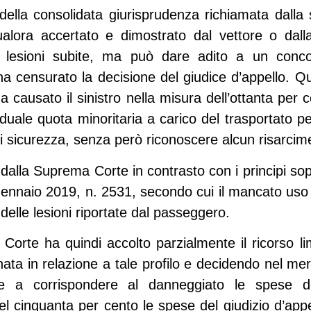
ella consolidata giurisprudenza richiamata dalla 
qualora accertato e dimostrato dal vettore o d
e lesioni subite, ma può dare adito a un concor
a censurato la decisione del giudice d’appello. Qu
a causato il sinistro nella misura dell’ottanta per
duale quota minoritaria a carico del trasportato pe
di sicurezza, senza però riconoscere alcun risarcim
dalla Suprema Corte in contrasto con i principi sop
gennaio 2019, n. 2531
, secondo cui il mancato uso 
delle lesioni riportate dal passeggero.
a Corte ha quindi accolto parzialmente il ricorso l
ta in relazione a tale profilo e decidendo nel mer
ente a corrispondere al danneggiato le spese d
 cinquanta per cento le spese del giudizio d’appe