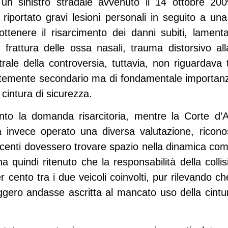
 un sinistro stradale avvenuto il 14 ottobre 20
riportato gravi lesioni personali in seguito a una
ottenere il risarcimento dei danni subiti, lament
 frattura delle ossa nasali, trauma distorsivo all
ntrale della controversia, tuttavia, non riguardava 
emente secondario ma di fondamentale importanza:
cintura di sicurezza.
into la domanda risarcitoria, mentre la Corte d
a invece operato una diversa valutazione, rico
ucenti dovessero trovare spazio nella dinamica co
a quindi ritenuto che la responsabilità della colli
r cento tra i due veicoli coinvolti, pur rilevando c
eggero andasse ascritta al mancato uso della cintu