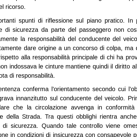
l ricorso.
tanti spunti di riflessione sul piano pratico. In 
ure di sicurezza da parte del passeggero non cos
ente la responsabilità del conducente del veicol
amente dare origine a un concorso di colpa, ma
rispetto alla responsabilità principale di chi ha pro
on indossava le cinture mantiene quindi il diritto al
ota di responsabilità.
entenza conferma l’orientamento secondo cui l’obb
grava innanzitutto sul conducente del veicolo. Pri
llare che la circolazione avvenga in conformit
e della Strada
. Tra questi obblighi rientra anche
re di sicurezza. Quando tale controllo viene om
ione in condizioni di insicurezza con consapevole p