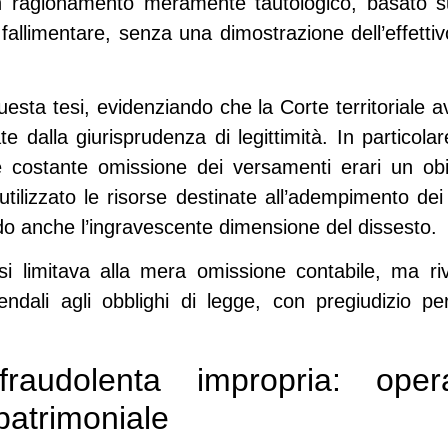
 ragionamento meramente tautologico, basato s
e fallimentare, senza una dimostrazione dell’effetti
esta tesi, evidenziando che la Corte territoriale 
iate dalla giurisprudenza di legittimità. In particol
 e costante omissione dei versamenti erari un obi
tilizzato le risorse destinate all’adempimento dei d
ndo anche l’ingravescente dimensione del dissesto.
si limitava alla mera omissione contabile, ma ri
iendali agli obblighi di legge, con pregiudizio p
raudolenta impropria: ope
atrimoniale