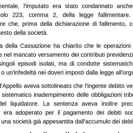
mentale, l’imputato era stato condannato anche
rticolo 223, comma 2, della legge fallimentare.
tore che, prima della dichiarazione di fallimento
esto della società.
 della Cassazione ha chiarito che le operazioni d
nel mancato versamento dei contributi previdenzial
 singoli episodi isolati, ma di condotte sistemat
o un’infedeltà nei doveri imposti dalla legge all’or
’Appello aveva sottolineato che l’ingente debito ver
istematico inadempimento delle obbligazioni tributar
 del liquidatore. La sentenza aveva inoltre pr
si era adoperato per il pagamento dei debiti soc
re una società già appesantita dall’accumulo dei debi