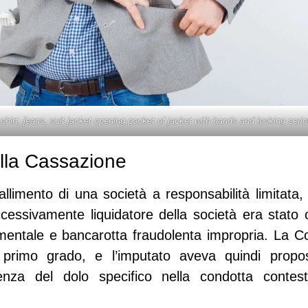
shirt, jeans, suit jacket opening pocket of jacket with hands and looking seriou
alla Cassazione
allimento di una società a responsabilità limitata,
cessivamente liquidatore della società era stato
mentale e bancarotta fraudolenta impropria. La C
primo grado, e l’imputato aveva quindi propo
nza del dolo specifico nella condotta contesta