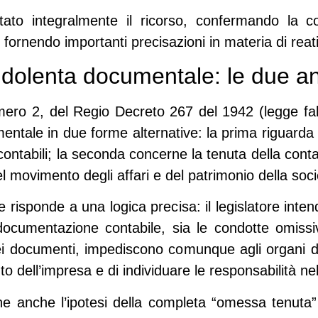
to integralmente il ricorso, confermando la cor
 fornendo importanti precisazioni in materia di reati
udolenta documentale: le due an
ero 2, del Regio Decreto 267 del 1942 (legge fall
ntale in due forme alternative: la prima riguarda l
re contabili; la seconda concerne la tenuta della con
l movimento degli affari e del patrimonio della socie
 risponde a una logica precisa: il legislatore inte
a documentazione contabile, sia le condotte omiss
dei documenti, impediscono comunque agli organi de
to dell’impresa e di individuare le responsabilità nell
e anche l’ipotesi della completa “omessa tenuta” d