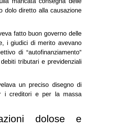
ulla mancata consegna delle
vo dolo diretto alla causazione
aveva fatto buon governo delle
are, i giudici di merito avevano
ettivo di “autofinanziamento”
ebiti tributari e previdenziali
velava un preciso disegno di
er i creditori e per la massa
razioni dolose e