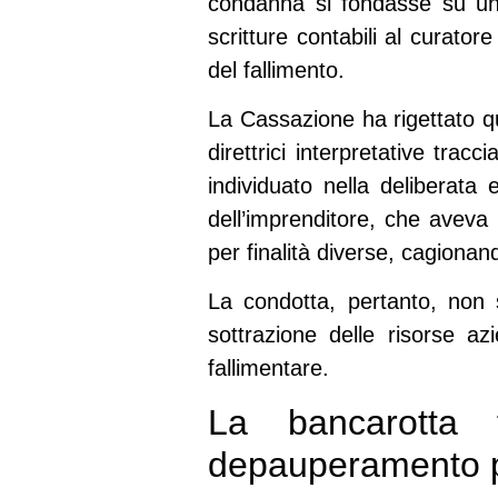
condanna si fondasse su un
scritture contabili al curator
del fallimento.
La Cassazione ha rigettato qu
direttrici interpretative tracc
individuato nella deliberata
dell’imprenditore, che aveva u
per finalità diverse, cagiona
La condotta, pertanto, non 
sottrazione delle risorse az
fallimentare.
La bancarotta f
depauperamento p