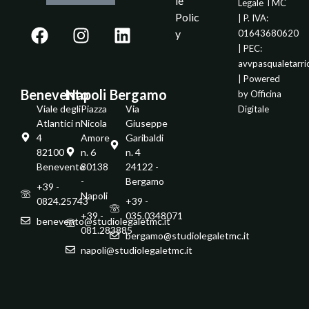
ie
Legale TMC
Polic
| P. IVA:
y
01643680620
| PEC:
avvpasqualetarr
| Powered
Benevento
Napoli
Bergamo
by
Officina
Viale degli
Piazza
Via
Digitale
Atlantici n.
Nicola
Giuseppe
4
Amore
Garibaldi
82100 -
n. 6
n. 4
Benevento
80138
24122 -
-
Bergamo
+39 -
Napoli
0824.25743
+39 -
+39 -
035.0348071
benevento@studiolegaletmc.it
081.283885
bergamo@studiolegaletmc.it
napoli@studiolegaletmc.it