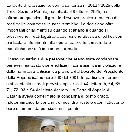
La Corte di Cassazione, con la sentenza n. 20124/2025 della
Terza Sezione Penale, pubblicata il 9 ottobre 2025, ha
affrontato questioni di grande rilevanza pratica in materia di
reati edilizi commessi in zone sismiche. La decisione offre
importanti chiarimenti su quando scattano e quando si
prescrivono i reati legati alla costruzione abusiva di edifici, con
particolare riferimento alle opere realizzate con strutture
metalliche anziché in cemento armato.
Il caso riguardava due persone che erano state condannate
per aver realizzato opere edilizie in zona sismica in violazione
della normativa antisismica prevista dal Decreto del Presidente
della Repubblica numero 380 del 2001. In particolare, erano
stati contestati i reati previsti dagli articoli 44, lettera b, 64, 65,
71, 72, 93 e 94 del citato decreto. La Corte di Appello di
Catania aveva confermato la condanna di primo grado,
rideterminando la pena in tre mesi di arresto e ottomilatrecento
euro di ammenda per ciascun imputato.