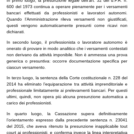
In primo luogo, la presunzione legale dell’art. 32 del d.P.R. n.
600 del 1973 continua a operare pienamente per i versamenti
bancari effettuati da professionisti e lavoratori autonomi.
Quando l’Amministrazione rileva versamenti non giustificati,
questi vengono automaticamente presunti come ricavi non
dichiarati.
In secondo luogo, il professionista o lavoratore autonomo è
onerato di provare in modo analitico che i versamenti contestati
non derivano da attività imponibile. Non è ammessa una prova
generica o presuntiva: occorre documentazione specifica per
ciascun versamento.
In terzo luogo, la sentenza della Corte costituzionale n. 228 del
2014 ha eliminato l’equiparazione tra attività imprenditoriale e
professionale limitatamente ai prelevamenti bancari. Per questi
ultimi, quindi, non opera più alcuna presunzione automatica a
carico dei professionisti.
In quarto luogo, la Cassazione supera definitivamente
l’orientamento espresso dalla precedente sentenza n. 23041
del 2015, che aveva ritenuto la presunzione inapplicabile tout
court ai professionisti, e conferma invece la linea interpretativa