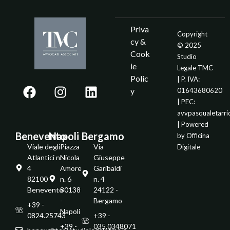
Priva
Copyright
cy &
© 2025
Cook
Studio
ie
Legale TMC
Polic
| P. IVA:
y
01643680620
| PEC:
avvpasqualetarr
| Powered
Benevento
Napoli
Bergamo
by
Officina
Viale degli
Piazza
Via
Digitale
Atlantici n.
Nicola
Giuseppe
4
Amore
Garibaldi
82100 -
n. 6
n. 4
Benevento
80138
24122 -
-
Bergamo
+39 -
Napoli
0824.25743
+39 -
+39 -
035.0348071