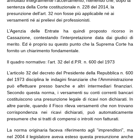
annullato integralmente l’accertamento, ritenendo che, dopo la
sentenza della Corte costituzionale n. 228 del 2014, la
presunzione dell’art. 32 non fosse più applicabile né ai
versamenti né ai prelievi dei professionisti.
L’Agenzia delle Entrate ha quindi proposto ricorso in
Cassazione, contestando l’interpretazione data dai giudici di
merito. Ed è proprio su questo punto che la Suprema Corte ha
fornito un chiarimento fondamentale.
Il quadro normativo: l’art. 32 del d.P.R. n. 600 del 1973
L’articolo 32 del decreto del Presidente della Repubblica n. 600
del 1973 disciplina le indagini finanziarie che l’Amministrazione
può effettuare presso banche e altri intermediari finanziari.
Secondo questa norma, i versamenti su conti correnti bancari
costituiscono una presunzione legale di ricavi non dichiarati. In
altre parole, quando il Fisco rileva versamenti che non trovano
corrispondenza nei ricavi dichiarati, può automaticamente
presumere che si tratti di compensi o introiti non fatturati.
La norma originaria faceva riferimento agli “imprenditori”, ma
nel 2004 il legislatore aveva esteso questa presunzione anche