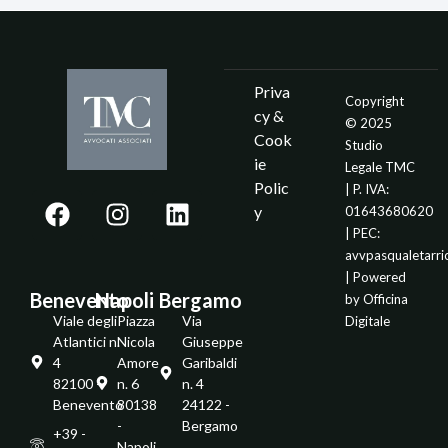
Priva
Copyright
cy &
© 2025
Cook
Studio
ie
Legale TMC
Polic
| P. IVA:
y
01643680620
| PEC:
avvpasqualetarr
| Powered
Benevento
Napoli
Bergamo
by
Officina
Viale degli
Piazza
Via
Digitale
Atlantici n.
Nicola
Giuseppe
4
Amore
Garibaldi
82100 -
n. 6
n. 4
Benevento
80138
24122 -
-
Bergamo
+39 -
Napoli