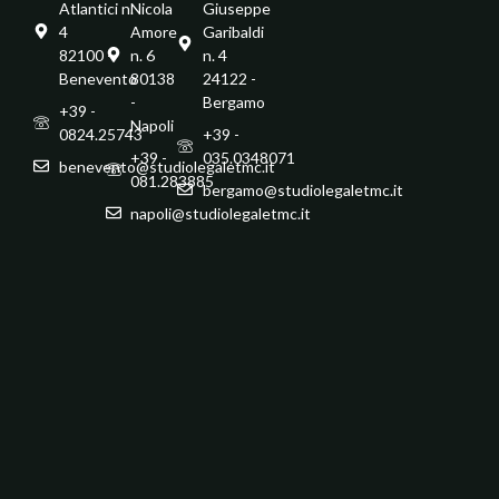
Atlantici n.
Nicola
Giuseppe
4
Amore
Garibaldi
82100 -
n. 6
n. 4
Benevento
80138
24122 -
-
Bergamo
+39 -
Napoli
0824.25743
+39 -
+39 -
035.0348071
benevento@studiolegaletmc.it
081.283885
bergamo@studiolegaletmc.it
napoli@studiolegaletmc.it