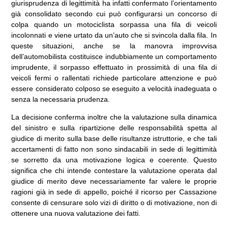
giurisprudenza di legittimità ha infatti confermato l’orientamento
già consolidato secondo cui può configurarsi un concorso di
colpa quando un motociclista sorpassa una fila di veicoli
incolonnati e viene urtato da un’auto che si svincola dalla fila. In
queste situazioni, anche se la manovra improvvisa
dell’automobilista costituisce indubbiamente un comportamento
imprudente, il sorpasso effettuato in prossimità di una fila di
veicoli fermi o rallentati richiede particolare attenzione e può
essere considerato colposo se eseguito a velocità inadeguata o
senza la necessaria prudenza.
La decisione conferma inoltre che la valutazione sulla dinamica
del sinistro e sulla ripartizione delle responsabilità spetta al
giudice di merito sulla base delle risultanze istruttorie, e che tali
accertamenti di fatto non sono sindacabili in sede di legittimità
se sorretto da una motivazione logica e coerente. Questo
significa che chi intende contestare la valutazione operata dal
giudice di merito deve necessariamente far valere le proprie
ragioni già in sede di appello, poiché il ricorso per Cassazione
consente di censurare solo vizi di diritto o di motivazione, non di
ottenere una nuova valutazione dei fatti.