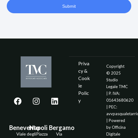
Submit
Priva
Copyright
cy &
© 2025
Cook
Studio
ie
Legale TMC
Polic
| P. IVA:
y
01643680620
| PEC:
avvpasqualetarr
| Powered
Benevento
Napoli
Bergamo
by
Officina
Viale degli
Piazza
Via
Digitale