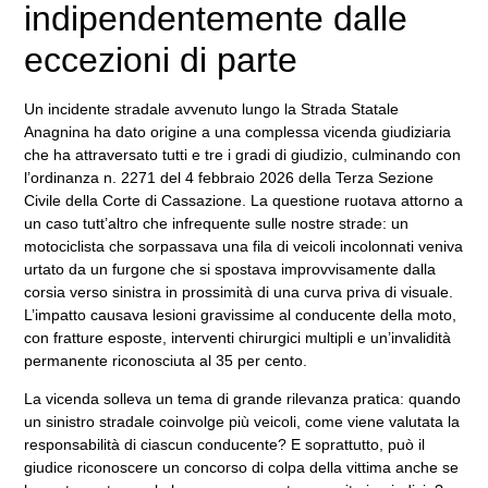
indipendentemente dalle
eccezioni di parte
Un incidente stradale avvenuto lungo la Strada Statale
Anagnina ha dato origine a una complessa vicenda giudiziaria
che ha attraversato tutti e tre i gradi di giudizio, culminando con
l’ordinanza n. 2271 del 4 febbraio 2026 della Terza Sezione
Civile della Corte di Cassazione. La questione ruotava attorno a
un caso tutt’altro che infrequente sulle nostre strade: un
motociclista che sorpassava una fila di veicoli incolonnati veniva
urtato da un furgone che si spostava improvvisamente dalla
corsia verso sinistra in prossimità di una curva priva di visuale.
L’impatto causava lesioni gravissime al conducente della moto,
con fratture esposte, interventi chirurgici multipli e un’invalidità
permanente riconosciuta al 35 per cento.
La vicenda solleva un tema di grande rilevanza pratica: quando
un sinistro stradale coinvolge più veicoli, come viene valutata la
responsabilità di ciascun conducente? E soprattutto, può il
giudice riconoscere un concorso di colpa della vittima anche se