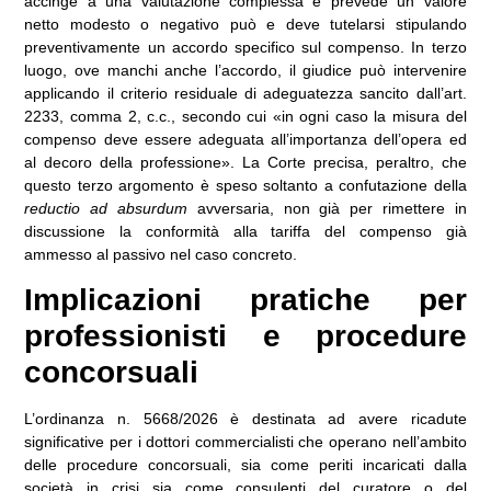
accinge a una valutazione complessa e prevede un valore
netto modesto o negativo può e deve tutelarsi stipulando
preventivamente un accordo specifico sul compenso. In terzo
luogo, ove manchi anche l’accordo, il giudice può intervenire
applicando il criterio residuale di adeguatezza sancito dall’art.
2233, comma 2, c.c., secondo cui «in ogni caso la misura del
compenso deve essere adeguata all’importanza dell’opera ed
al decoro della professione». La Corte precisa, peraltro, che
questo terzo argomento è speso soltanto a confutazione della
reductio ad absurdum
avversaria, non già per rimettere in
discussione la conformità alla tariffa del compenso già
ammesso al passivo nel caso concreto.
Implicazioni pratiche per
professionisti e procedure
concorsuali
L’ordinanza n. 5668/2026 è destinata ad avere ricadute
significative per i dottori commercialisti che operano nell’ambito
delle procedure concorsuali, sia come periti incaricati dalla
società in crisi sia come consulenti del curatore o del