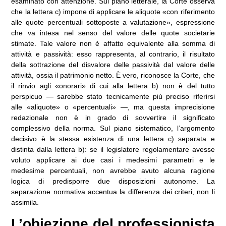
esaminato con attenzione. Sul piano letterale, la Corte osserva
che la lettera c) impone di applicare le aliquote «con riferimento
alle quote percentuali sottoposte a valutazione», espressione
che va intesa nel senso del valore delle quote societarie
stimate. Tale valore non è affatto equivalente alla somma di
attività e passività: esso rappresenta, al contrario, il risultato
della sottrazione del disvalore delle passività dal valore delle
attività, ossia il patrimonio netto. È vero, riconosce la Corte, che
il rinvio agli «onorari» di cui alla lettera b) non è del tutto
perspicuo — sarebbe stato tecnicamente più preciso riferirsi
alle «aliquote» o «percentuali» —, ma questa imprecisione
redazionale non è in grado di sovvertire il significato
complessivo della norma. Sul piano sistematico, l’argomento
decisivo è la stessa esistenza di una lettera c) separata e
distinta dalla lettera b): se il legislatore regolamentare avesse
voluto applicare ai due casi i medesimi parametri e le
medesime percentuali, non avrebbe avuto alcuna ragione
logica di predisporre due disposizioni autonome. La
separazione normativa accentua la differenza dei criteri, non li
assimila.
L’obiezione del professionista