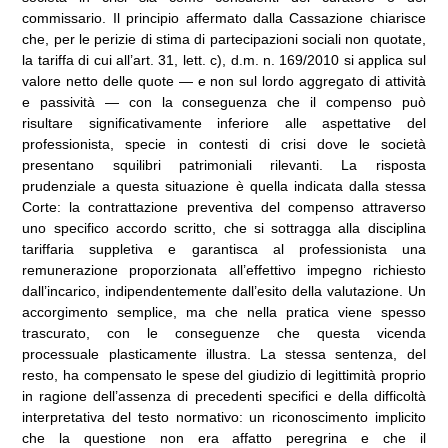
commissario. Il principio affermato dalla Cassazione chiarisce
che, per le perizie di stima di partecipazioni sociali non quotate,
la tariffa di cui all’art. 31, lett. c), d.m. n. 169/2010 si applica sul
valore netto delle quote — e non sul lordo aggregato di attività
e passività — con la conseguenza che il compenso può
risultare significativamente inferiore alle aspettative del
professionista, specie in contesti di crisi dove le società
presentano squilibri patrimoniali rilevanti. La risposta
prudenziale a questa situazione è quella indicata dalla stessa
Corte: la contrattazione preventiva del compenso attraverso
uno specifico accordo scritto, che si sottragga alla disciplina
tariffaria suppletiva e garantisca al professionista una
remunerazione proporzionata all’effettivo impegno richiesto
dall’incarico, indipendentemente dall’esito della valutazione. Un
accorgimento semplice, ma che nella pratica viene spesso
trascurato, con le conseguenze che questa vicenda
processuale plasticamente illustra. La stessa sentenza, del
resto, ha compensato le spese del giudizio di legittimità proprio
in ragione dell’assenza di precedenti specifici e della difficoltà
interpretativa del testo normativo: un riconoscimento implicito
che la questione non era affatto peregrina e che il