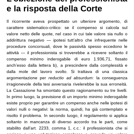
e la risposta della Corte
Il ricorrente aveva prospettato un ulteriore argomento, di
carattere sistematico-critico: se il compenso si calcola sul
valore netto delle quote, nel caso in cui tale valore sia nullo o
addirittura negativo — ipotesi tutt’altro che infrequente nelle
procedure concorsuali, dove le passività spesso eccedono le
attività — il professionista si troverebbe a ricevere soltanto il
compenso minimo inderogabile di euro 1.936,71, fissato
anch’esso dalla lettera b), a prescindere dalla complessità e
dalla mole del lavoro svolto. Si trattava di una classica
argomentazione per
reductio ad absurdum
: la conseguenza
irragionevole della tesi avversaria rivelerebbe la sua erroneità.
La Cassazione ha smontato questo ragionamento su tre livelli.
In primo luogo, la previsione di un importo minimo inderogabile
esiste proprio per garantire un compenso anche nelle ipotesi di
valori nulli o negativi: la norma, quindi, ha già contemplato e
risolto il problema. In secondo luogo, il regolamento si applica
soltanto in mancanza di diverso accordo tra le parti, come
stabilito dall’art. 2233, comma 1, c.c.: il professionista che si