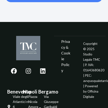
Priva
Copyright
cy &
© 2025
Cook
Studio
ie
Legale TMC
Polic
| P. IVA:
y
01643680620
| PEC:
avvpasqualetarr
| Powered
Benevento
Napoli
Bergamo
by
Officina
Viale degli
Piazza
Via
Digitale
Atlantici n.
Nicola
Giuseppe
4
Amore
Garibaldi