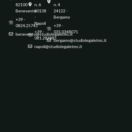
82100 -
n. 6
n. 4
Benevento
80138
24122 -
-
Bergamo
+39 -
Napoli
0824.25743
+39 -
+39 -
035.0348071
benevento@studiolegaletmc.it
081.283885
bergamo@studiolegaletmc.it
napoli@studiolegaletmc.it