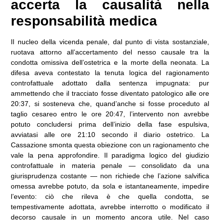
accerta la causalità nella
responsabilità medica
Il nucleo della vicenda penale, dal punto di vista sostanziale,
ruotava attorno all’accertamento del nesso causale tra la
condotta omissiva dell’ostetrica e la morte della neonata. La
difesa aveva contestato la tenuta logica del ragionamento
controfattuale adottato dalla sentenza impugnata: pur
ammettendo che il tracciato fosse diventato patologico alle ore
20:37, si sosteneva che, quand’anche si fosse proceduto al
taglio cesareo entro le ore 20:47, l’intervento non avrebbe
potuto concludersi prima dell’inizio della fase espulsiva,
avviatasi alle ore 21:10 secondo il diario ostetrico. La
Cassazione smonta questa obiezione con un ragionamento che
vale la pena approfondire. Il paradigma logico del giudizio
controfattuale in materia penale — consolidato da una
giurisprudenza costante — non richiede che l’azione salvifica
omessa avrebbe potuto, da sola e istantaneamente, impedire
l’evento: ciò che rileva è che quella condotta, se
tempestivamente adottata, avrebbe interrotto o modificato il
decorso causale in un momento ancora utile. Nel caso