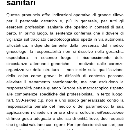
sanitari
Questa pronuncia offre indicazioni operative di grande rilievo
per il personale ostetrico e, più in generale, per tutti gli
esercenti professioni sanitarie che operino in contesti di sala
parto. In primo luogo, la sentenza conferma che il dovere di
vigilanza sul tracciato cardiotocografico spetta in via autonoma
all’ostetrica, indipendentemente dalla presenza del medico
ginecologo: la responsabilità non si dissolve nella gerarchia
ospedaliera. In secondo luogo, il riconoscimento delle
circostanze attenuanti generiche — motivato dalle carenze
organizzative della struttura — non incide sulla qualificazione
della colpa come grave: le difficoltà di contesto possono
alleviare il trattamento sanzionatorio, ma non escludono la
responsabilità penale quando l’errore sia macroscopico rispetto
alle competenze specifiche del professionista. In terzo luogo,
l’art. 590-
sexies
c.p. non è uno scudo generalizzato contro la
responsabilità penale del medico o del paramedico: la sua
applicazione richiede un errore che si collochi
nell’esecuzione
di linee guida adeguate e che sia di entità lieve, due requisiti
che i giudici valutano con rigore. Per i professionisti sanitari, per