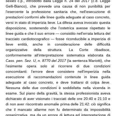
sexies
c.p., introdotto dalla Legge n. 24 del 2017 (c.d. Legge
Gelli-Bianco), che prevede una causa di non punibilità per
l’esercente la professione sanitaria che, nell’esecuzione di
prestazioni conformi alle linee guida adeguate al caso concreto,
versi in stato di imperizia lieve. La difesa aveva invocato questa
disposizione, sostenendo che l’ostetrica avesse rispettato le
linee guida e che il suo errore — consistito nell’errata lettura del
tracciato cardiotocografico — fosse riconducibile a imperizia di
lieve entità, anche in considerazione delle difficoltà
organizzative della struttura. La Corte ribadisce,
conformemente all’interpretazione sistematica elaborata da
Cass. pen. Sez. U, n. 8770 del 2017
(la sentenza Mariotti), che
l’esimente opera solo al ricorrere di due condizioni
concomitanti: l’errore deve consistere nell’imperizia nella
esecuzione
di raccomandazioni contenute in linee guida
adeguate al caso concreto, e deve trattarsi di colpa
lieve
.
Nessuna delle due condizioni è soddisfatta nella vicenda in
esame. Sul piano della gravità, la stessa professionista aveva
dichiarato di aver visionato i tracciati delle ore 20:40 e 21:10 e
di non aver riscontrato anomalie prima delle 21:42: ciò significa
che il mancato allarme non fu determinato da impossibilità
organizzativa, ma da un errore di lettura ed interpretazione di