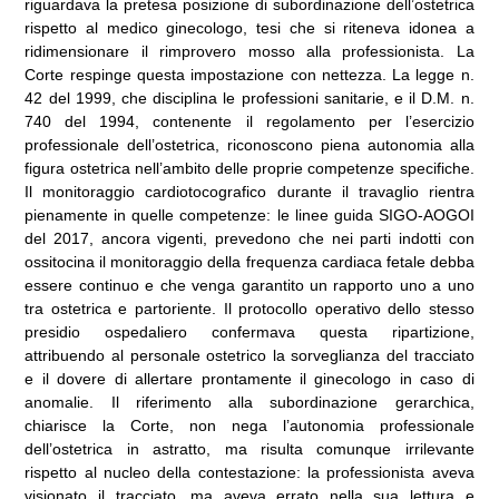
riguardava la pretesa posizione di subordinazione dell’ostetrica
rispetto al medico ginecologo, tesi che si riteneva idonea a
ridimensionare il rimprovero mosso alla professionista. La
Corte respinge questa impostazione con nettezza. La legge n.
42 del 1999, che disciplina le professioni sanitarie, e il D.M. n.
740 del 1994, contenente il regolamento per l’esercizio
professionale dell’ostetrica, riconoscono piena autonomia alla
figura ostetrica nell’ambito delle proprie competenze specifiche.
Il monitoraggio cardiotocografico durante il travaglio rientra
pienamente in quelle competenze: le linee guida SIGO-AOGOI
del 2017, ancora vigenti, prevedono che nei parti indotti con
ossitocina il monitoraggio della frequenza cardiaca fetale debba
essere continuo e che venga garantito un rapporto uno a uno
tra ostetrica e partoriente. Il protocollo operativo dello stesso
presidio ospedaliero confermava questa ripartizione,
attribuendo al personale ostetrico la sorveglianza del tracciato
e il dovere di allertare prontamente il ginecologo in caso di
anomalie. Il riferimento alla subordinazione gerarchica,
chiarisce la Corte, non nega l’autonomia professionale
dell’ostetrica in astratto, ma risulta comunque irrilevante
rispetto al nucleo della contestazione: la professionista aveva
visionato il tracciato, ma aveva errato nella sua lettura e