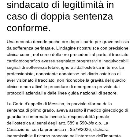
sindacato di legittimità in
caso di doppia sentenza
conforme.
Una neonata decede poche ore dopo il parto per grave asfissia
da sofferenza perinatale. L’indagine ricostruisce con precisione
clinica come, nel corso delle ore precedenti al parto, il tracciato
cardiotocografico avesse segnalato progressivi e inequivocabili
segnali di sofferenza fetale, ignorati dall’ostetrica in turno. La
professionista, nonostante annotasse nel diario ostetrico di
aver visionato il tracciato, non riconobbe la gravità del quadro
clinico e non attivò le procedure di emergenza previste dai
protocolli aziendali e dalle linee guida nazionali di settore.
La Corte d’appello di Messina, in parziale riforma della
sentenza di primo grado, aveva assolto il medico ginecologo di
guardia e confermato invece la responsabilità penale
dell’ostetrica ai sensi degli artt. 589 e 590-
bis
c.p. La
Cassazione, con la pronuncia n. 9579/2026, dichiara
inammissibile il ricorso proposto nell’interesse dell’imputata,