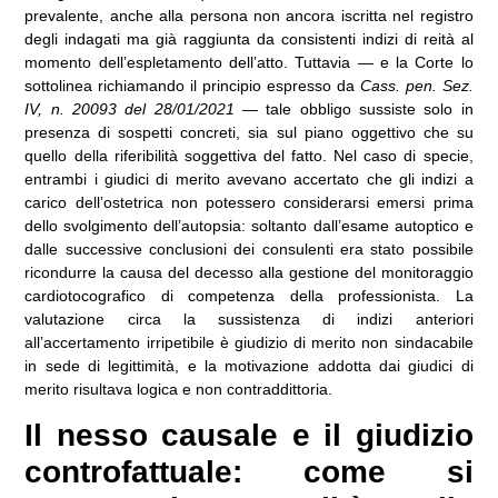
prevalente, anche alla persona non ancora iscritta nel registro
degli indagati ma già raggiunta da consistenti indizi di reità al
momento dell’espletamento dell’atto. Tuttavia — e la Corte lo
sottolinea richiamando il principio espresso da
Cass. pen. Sez.
IV, n. 20093 del 28/01/2021
— tale obbligo sussiste solo in
presenza di sospetti concreti, sia sul piano oggettivo che su
quello della riferibilità soggettiva del fatto. Nel caso di specie,
entrambi i giudici di merito avevano accertato che gli indizi a
carico dell’ostetrica non potessero considerarsi emersi prima
dello svolgimento dell’autopsia: soltanto dall’esame autoptico e
dalle successive conclusioni dei consulenti era stato possibile
ricondurre la causa del decesso alla gestione del monitoraggio
cardiotocografico di competenza della professionista. La
valutazione circa la sussistenza di indizi anteriori
all’accertamento irripetibile è giudizio di merito non sindacabile
in sede di legittimità, e la motivazione addotta dai giudici di
merito risultava logica e non contraddittoria.
Il nesso causale e il giudizio
controfattuale: come si