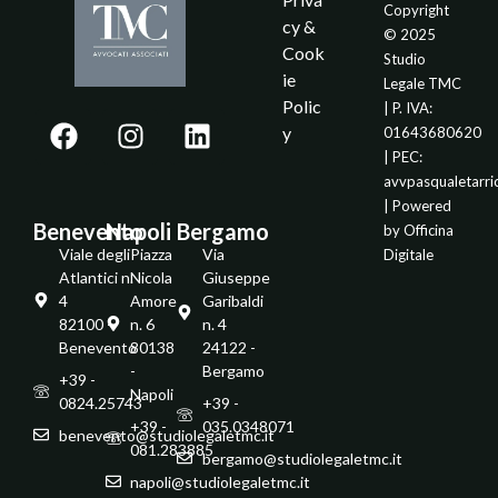
Copyright
cy &
© 2025
Cook
Studio
ie
Legale TMC
Polic
| P. IVA:
y
01643680620
| PEC:
avvpasqualetarr
| Powered
Benevento
Napoli
Bergamo
by
Officina
Viale degli
Piazza
Via
Digitale
Atlantici n.
Nicola
Giuseppe
4
Amore
Garibaldi
82100 -
n. 6
n. 4
Benevento
80138
24122 -
-
Bergamo
+39 -
Napoli
0824.25743
+39 -
+39 -
035.0348071
benevento@studiolegaletmc.it
081.283885
bergamo@studiolegaletmc.it
napoli@studiolegaletmc.it