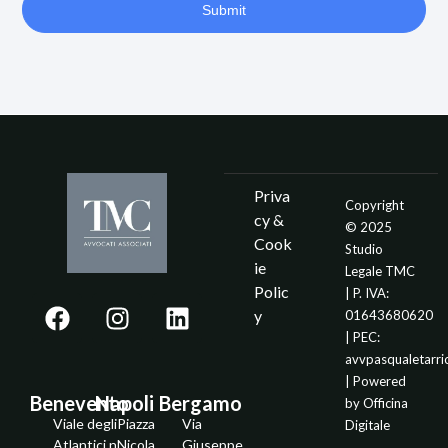
Submit
Priva
Copyright
cy &
© 2025
Cook
Studio
ie
Legale TMC
Polic
| P. IVA:
y
01643680620
| PEC:
avvpasqualetarr
| Powered
Benevento
Napoli
Bergamo
by
Officina
Viale degli
Piazza
Via
Digitale
Atlantici n.
Nicola
Giuseppe