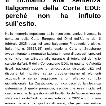
Il richiamo alla sentenza
Italgomme della Corte EDU:
perché non ha influito
sull’esito.
Nella memoria depositata dalla ricorrente, veniva invocata la
sentenza della Corte Europea dei Diritti dell’Uomo del 6
febbraio 2025, resa nel caso Italgomme Pneumatici e altri c.
Italia (ric. n. 36617/18), nella quale la Corte di Strasburgo
aveva ritenuto la normativa italiana in tema di accessi, ispezioni
e verifiche non allineata alle garanzie di tutela del domicilio
sancite dall’art. 8 della Convenzione EDU, in quanto le Autorità
fiscali nazionali godono di un’eccessiva discrezionalità nel
disporre tali iniziative, senza predeterminarne gli elementi
acquisibili e senza soggiacere a un effettivo controllo
giurisdizionale. La Cassazione, pur riconoscendo la rilevanza
sistematica di quella pronuncia, esclude che essa incida sul
caso in esame: la questione dell’illegittimità dell’accesso era già
stata esclusa dall’ordinanza rescindente del 2022 e non poteva
essere riaperta nel giudizio di rinvio, che per sua natura