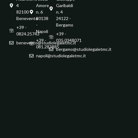
4
Amore
Garibaldi
82100 -
n. 6
n. 4
Benevento
80138
24122 -
-
Bergamo
+39 -
Napoli
0824.25743
+39 -
+39 -
035.0348071
benevento@studiolegaletmc.it
081.283885
bergamo@studiolegaletmc.it
napoli@studiolegaletmc.it