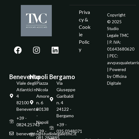
Priva
Copyright
cy &
© 2025
Cook
Studio
ie
Legale TMC
Polic
| P. IVA:
y
01643680620
| PEC:
avvpasqualetarr
| Powered
Benevento
Napoli
Bergamo
by
Officina
Viale degli
Piazza
Via
Digitale
Atlantici n.
Nicola
Giuseppe
4
Amore
Garibaldi
82100 -
n. 6
n. 4
Benevento
80138
24122 -
-
Bergamo
+39 -
Napoli
0824.25743
+39 -
+39 -
035.0348071
benevento@studiolegaletmc.it
081.283885