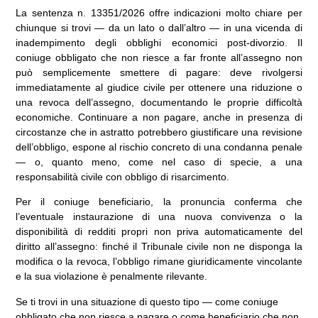
La sentenza n. 13351/2026 offre indicazioni molto chiare per
chiunque si trovi — da un lato o dall’altro — in una vicenda di
inadempimento degli obblighi economici post-divorzio. Il
coniuge obbligato che non riesce a far fronte all’assegno non
può semplicemente smettere di pagare: deve rivolgersi
immediatamente al giudice civile per ottenere una riduzione o
una revoca dell’assegno, documentando le proprie difficoltà
economiche. Continuare a non pagare, anche in presenza di
circostanze che in astratto potrebbero giustificare una revisione
dell’obbligo, espone al rischio concreto di una condanna penale
— o, quanto meno, come nel caso di specie, a una
responsabilità civile con obbligo di risarcimento.
Per il coniuge beneficiario, la pronuncia conferma che
l’eventuale instaurazione di una nuova convivenza o la
disponibilità di redditi propri non priva automaticamente del
diritto all’assegno: finché il Tribunale civile non ne disponga la
modifica o la revoca, l’obbligo rimane giuridicamente vincolante
e la sua violazione è penalmente rilevante.
Se ti trovi in una situazione di questo tipo — come coniuge
obbligato che non riesce a pagare o come beneficiario che non