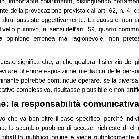
o, importante chiarimento, distinguendo nettamente
nte della provocazione prevista dall’art. 62, n. 4, 
 altrui sussiste oggettivamente. La causa di non puni
ivello putativo, ai sensi dell’art. 59, quarto comma,
 opinione erronea ma ragionevole, non pretestu
uesto significa che, anche qualora il silenzio del gi
 evitare ulteriore esposizione mediatica delle per
iminante potrebbe comunque operare, se la diversa 
ativo complessivo, risultasse plausibile e non artifi
he: la responsabilità comunicativ
o che va ben oltre il caso specifico, perché indivi
: lo scambio pubblico di accuse, richieste di chia
dibattito pubblico online e viene pubblicamente 