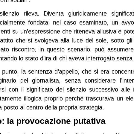
ti sociali”.
ilenzio rileva. Diventa giuridicamente significa
socialmente fondata: nel caso esaminato, un av
menti su un’espressione che riteneva allusiva e po
battito che si svolgeva alla luce del sole, sotto g
ato riscontro, in questo scenario, può assumere i
tando lo stato d’ira di chi aveva interrogato senza 
punto, la sentenza d’appello, che si era concentra
ginario del giornalista, senza considerare l’int
si con il significato del silenzio successivo alle
tamente illogica proprio perché trascurava un el
 posto al centro della propria strategia.
o: la provocazione putativa