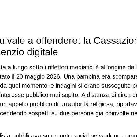
ivale a offendere: la Cassazio
lenzio digitale
a lungo sotto i riflettori mediatici è all’origine de
tato il 20 maggio 2026. Una bambina era scompars
 e da quel momento le indagini si erano susseguite p
nteresse pubblico mai sopito. A distanza di circa du
un appello pubblico di un’autorità religiosa, riporta
ccendendo sospetti su due persone già coinvolte nel
lista pubblicava su un noto social network un comm