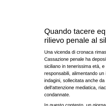
Quando tacere equ
rilievo penale al si
Una vicenda di cronaca rimasta 
Cassazione penale ha deposi
siciliano in tenerissima età,
responsabili, alimentando un i
indagini, sollecitata anche da 
dell’attenzione mediatica, ria
condannate.
In questo contesto, un giorna