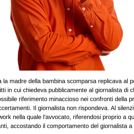
va la madre della bambina scomparsa replicava al po
i in cui chiedeva pubblicamente al giornalista di chia
ibile riferimento minaccioso nei confronti della pr
accertamenti. Il giornalista non rispondeva. Al sile
twork nella quale l’avvocato, riferendosi proprio a 
ti, accostando il comportamento del giornalista a u