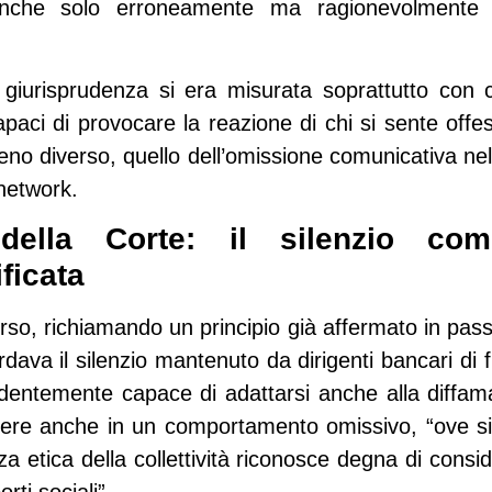
 anche solo erroneamente ma ragionevolmente
 giurisprudenza si era misurata soprattutto con 
capaci di provocare la reazione di chi si sente of
reno diverso, quello dell’omissione comunicativa nel
 network.
della Corte: il silenzio com
ficata
rso, richiamando un principio già affermato in pass
ava il silenzio mantenuto da dirigenti bancari di fro
entemente capace di adattarsi anche alla diffamazio
stere anche in un comportamento omissivo, “ove si 
a etica della collettività riconosce degna di consi