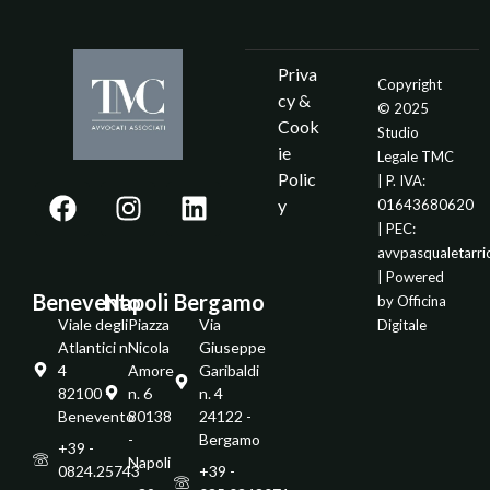
Priva
Copyright
cy &
© 2025
Cook
Studio
ie
Legale TMC
Polic
| P. IVA:
y
01643680620
| PEC:
avvpasqualetarr
| Powered
Benevento
Napoli
Bergamo
by
Officina
Viale degli
Piazza
Via
Digitale
Atlantici n.
Nicola
Giuseppe
4
Amore
Garibaldi
82100 -
n. 6
n. 4
Benevento
80138
24122 -
-
Bergamo
+39 -
Napoli
0824.25743
+39 -