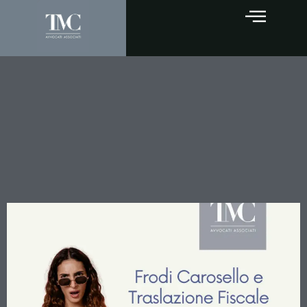
Frodi Carosello e
Traslazione Fiscale: La
Cassazione Chiarisce i
Criteri per l’Accertamento
sui Gestori “Uti Dominus”