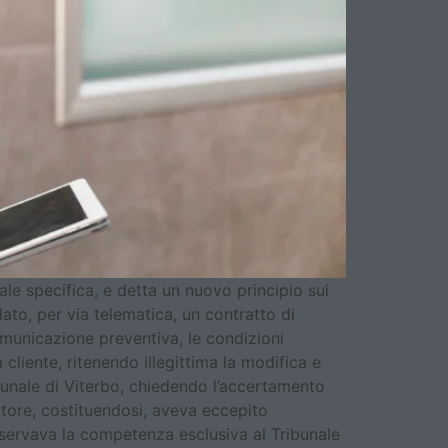
ale specifica, e detta un nuovo principio sui
ato, per via telematica, un contratto di
omunicazione preventiva, le condizioni
liente, ritenendo illegittima la modifica e
ibunale di Viterbo, chiedendo l’accertamento
itore, costituendosi, aveva eccepito
riservava la competenza esclusiva al Tribunale