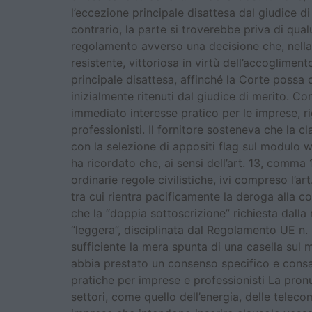
l’eccezione principale disattesa dal giudice d
contrario, la parte si troverebbe priva di qu
regolamento avverso una decisione che, nella s
resistente, vittoriosa in virtù dell’accoglime
principale disattesa, affinché la Corte poss
inizialmente ritenuti dal giudice di merito. Co
immediato interesse pratico per le imprese, ri
professionisti. Il fornitore sosteneva che la 
con la selezione di appositi flag sul modulo w
ha ricordato che, ai sensi dell’art. 13, comma 
ordinarie regole civilistiche, ivi compreso l’
tra cui rientra pacificamente la deroga alla 
che la “doppia sottoscrizione” richiesta dall
“leggera”, disciplinata dal Regolamento UE n.
sufficiente la mera spunta di una casella sul 
abbia prestato un consenso specifico e consap
pratiche per imprese e professionisti La pronu
settori, come quello dell’energia, delle telec