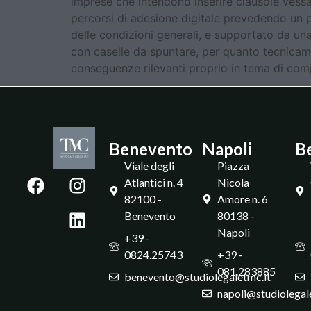
imprese che intendono inserire clausole vessato
percorsi di adesione digitale prevedendo un p
delle condizioni generali, e supportato da un
con caselle da spuntare, per quanto tecnicamen
conseguenze rilevanti proprio in tema di co
Benevento
Napoli
B
Viale degli
Piazza
Atlantici n. 4
Nicola
82100 -
Amore n. 6
Benevento
80138 -
Napoli
+39 -
0824.25743
+39 -
081.283885
benevento@studiolegaletmc.it
napoli@studiolegal