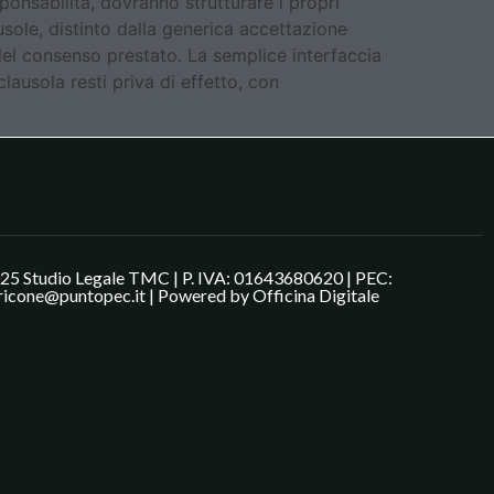
sponsabilità, dovranno strutturare i propri
sole, distinto dalla generica accettazione
del consenso prestato. La semplice interfaccia
ausola resti priva di effetto, con
25 Studio Legale TMC | P. IVA: 01643680620 | PEC:
ricone@puntopec.it | Powered by
Officina Digitale