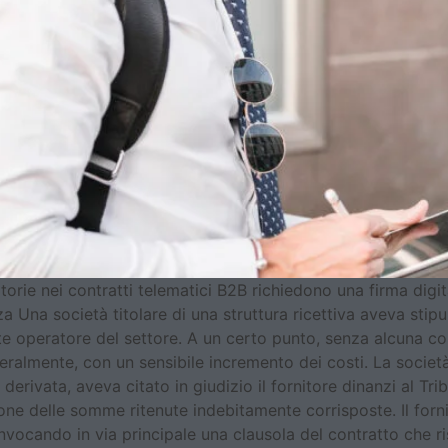
orie nei contratti telematici B2B richiedono una firma digit
 Una società titolare di una struttura ricettiva aveva stipul
nte operatore del settore. A un certo punto, senza alcuna c
almente, con un sensibile incremento dei costi. La società c
erivata, aveva citato in giudizio il fornitore dinanzi al Tr
ione delle somme ritenute indebitamente corrisposte. Il forn
 invocando in via principale una clausola del contratto che 