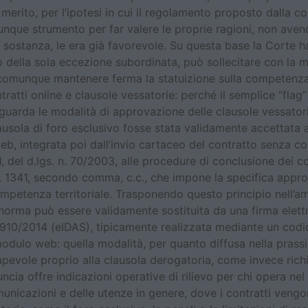
i merito, per l’ipotesi in cui il regolamento proposto dalla 
alunque strumento per far valere le proprie ragioni, non av
ostanza, le era già favorevole. Su questa base la Corte ha 
nto della sola eccezione subordinata, può sollecitare con la
a comunque mantenere ferma la statuizione sulla competenza
ntratti online e clausole vessatorie: perché il semplice “flag
guarda le modalità di approvazione delle clausole vessatorie
clausola di foro esclusivo fosse stata validamente accettata
eb, integrata poi dall’invio cartaceo del contratto senza co
1, del d.lgs. n. 70/2003, alle procedure di conclusione dei co
art. 1341, secondo comma, c.c., che impone la specifica appro
competenza territoriale. Trasponendo questo principio nell’a
a norma può essere validamente sostituita da una firma elett
 910/2014 (eIDAS), tipicamente realizzata mediante un codic
modulo web: quella modalità, per quanto diffusa nella prassi
evole proprio alla clausola derogatoria, come invece richi
ncia offre indicazioni operative di rilievo per chi opera ne
omunicazioni e delle utenze in genere, dove i contratti veng