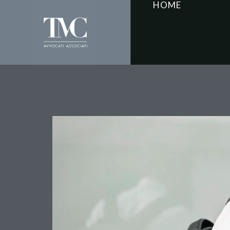
HOME
Contratti di energia con
foro competente