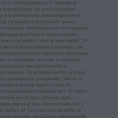
 (foro dell’obbligazione). Il Tribunale di
fica sottoscrizione, ma aveva comunque
to e di adempimento dell’obbligazione di
nza. La questione processuale: quando
i formulazione dell’eccezione di incompetenza
 dalla legge deve farlo in modo completo,
 aveva contestato il foro ai sensi dell’art. 20
l’eccezione strutturalmente incompleta. Una
posta tempestivamente depositata: l’eccezione
a pena di decadenza, secondo il combinato
 un’eccezione mai correttamente e
rospettato. Un principio inedito: la difesa
tura squisitamente processuale, relativo ai
rivate le proprie ragioni in sede di
 impugnazione incidentale: l’art. 47, ultimo
nitore era risultato vittorioso sulla
pale relativa al foro convenzionale, che il
ell’art. 47 c.p.c. alla luce del diritto di
emoria difensiva, che la Corte esamini anche