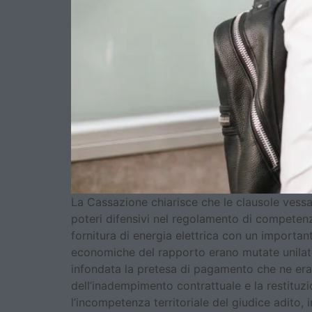
La Cassazione chiarisce che le clausole vessat
poteri difensivi nel regolamento di competenza
fornitura di energia elettrica con un importa
economiche del rapporto erano mutate unilater
infondata la pretesa di pagamento che ne era d
dell’inadempimento contrattuale e la restituz
l’incompetenza territoriale del giudice adito,