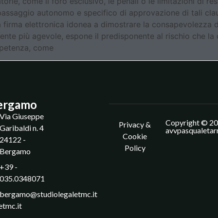
rie, come il foro esclusivo, le penali o le limitazioni di re
assaggio autonomo e specifico di approvazione di tali clau
a firma elettronica idonea a dimostrare la consapevolezza 
te più agevole, espone il predisponente al rischio che la cl
mpetenza, come
ergamo
Via Giuseppe
Copyright © 20
Privacy &
Garibaldi n. 4
avvpasqualetar
Cookie
24122 -
Policy
Bergamo
+39 -
035.0348071
bergamo@studiolegaletmc.it
etmc.it