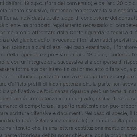
ti dall’art. 19 c.p.c. (foro del convenuto) e dall’art. 20 c.p.c.
usola di foro esclusivo, ritenendo non provata la sua speci
i Roma, individuata quale luogo di conclusione del contrat
tà cliente ha proposto regolamento necessario di compete
 primo profilo affrontato dalla Corte riguarda la tecnica d
enza del giudice adito invocando i fori alternativi previsti
 e non soltanto alcuni di essi. Nel caso esaminato, il fornitore
oro della dipendenza previsto dall’art. 19 c.p.c., rendendo 
anabile con un’integrazione successiva alla comparsa di ris
essere formulata per intero fin dal primo atto difensivo, 
.p.c. Il Tribunale, pertanto, non avrebbe potuto accogliere
 d’ufficio profili di incompetenza che la parte non aveva p
o più significativo dell’ordinanza riguarda però un tema di na
 questione di competenza in primo grado, rischia di vedersi p
lamento di competenza, la parte resistente non può proporre
re scritture difensive e documenti. Nel caso di specie, il for
dinata (poi rivelatasi inammissibile), e non di quella princi
ha ritenuto che, in una lettura costituzionalmente orientata d
, la parte vittoriosa debba poter chiedere, con la propria m