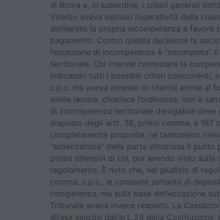
di Roma e, in subordine, i criteri generali detta
Viterbo aveva escluso l’operatività della cla
dichiarato la propria incompetenza a favore d
pagamento. Contro questa decisione la socie
l’eccezione di incompetenza è “incompleta” Il
territoriale. Chi intende contestare la compet
indicando tutti i possibili criteri concorrenti,
c.p.c. ma aveva omesso di riferirsi anche al f
simile lacuna, chiarisce l’ordinanza, non è s
di incompetenza territoriale derogabile deve 
disposto degli artt. 38, primo comma, e 167 c
completamente proposta, né tantomeno rilevare
“sollecitatoria” della parte vittoriosa Il punt
poteri difensivi di chi, pur avendo vinto sulla
regolamento. È noto che, nel giudizio di rego
comma, c.p.c., le consente soltanto di deposita
competenza, ma sulla base dell’eccezione subor
Tribunale aveva invece respinto. La Cassazione 
difesa sancito dall’art. 24 della Costituzione