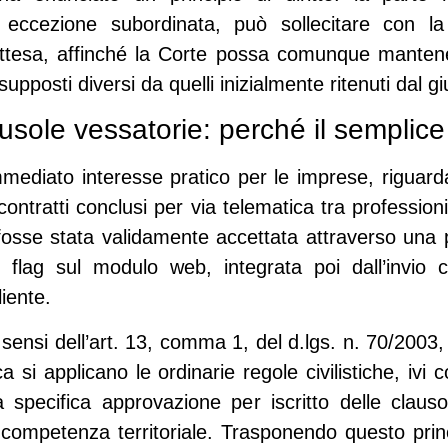
la eccezione subordinata, può sollecitare con l
sattesa, affinché la Corte possa comunque mantene
osti diversi da quelli inizialmente ritenuti dal gi
ausole vessatorie: perché il semplice
immediato interesse pratico per le imprese, riguar
contratti conclusi per via telematica tra professioni
 fosse stata validamente accettata attraverso una
i flag sul modulo web, integrata poi dall’invio 
liente.
 sensi dell’art. 13, comma 1, del d.lgs. n. 70/2003,
ca si applicano le ordinarie regole civilistiche, iv
pecifica approvazione per iscritto delle clausol
competenza territoriale. Trasponendo questo princi