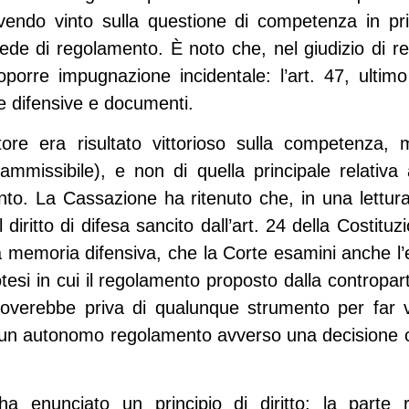
 avendo vinto sulla questione di competenza in pr
 sede di regolamento. È noto che, nel giudizio di
oporre impugnazione incidentale: l’art. 47, ultim
re difensive e documenti.
itore era risultato vittorioso sulla competenza, 
nammissibile), e non di quella principale relativa
nto. La Cassazione ha ritenuto che, in una lettura
el diritto di difesa sancito dall’art. 24 della Costitu
a memoria difensiva, che la Corte esamini anche l’
potesi in cui il regolamento proposto dalla controp
troverebbe priva di qualunque strumento per far v
un autonomo regolamento avverso una decisione ch
enunciato un principio di diritto: la parte res