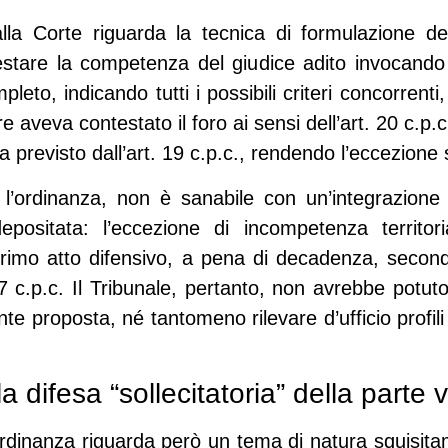
dalla Corte riguarda la tecnica di formulazione d
estare la competenza del giudice adito invocando i 
eto, indicando tutti i possibili criteri concorrenti,
re aveva contestato il foro ai sensi dell’art. 20 c.p.
 previsto dall’art. 19 c.p.c., rendendo l’eccezione
e l’ordinanza, non è sanabile con un’integrazione
epositata: l’eccezione di incompetenza territor
 primo atto difensivo, a pena di decadenza, second
 c.p.c. Il Tribunale, pertanto, non avrebbe potut
 proposta, né tantomeno rilevare d’ufficio profil
la difesa “sollecitatoria” della parte v
l’ordinanza riguarda però un tema di natura squisit