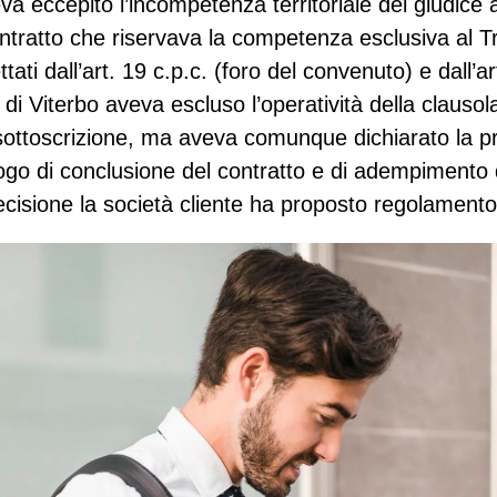
eva eccepito l’incompetenza territoriale del giudice 
ontratto che riservava la competenza esclusiva al T
ttati dall’art. 19 c.p.c. (foro del convenuto) e dall’ar
e di Viterbo aveva escluso l’operatività della clausol
 sottoscrizione, ma aveva comunque dichiarato la 
ogo di conclusione del contratto e di adempimento d
isione la società cliente ha proposto regolament