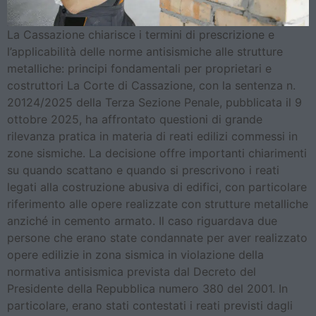
La Cassazione chiarisce i termini di prescrizione e
l’applicabilità delle norme antisismiche alle strutture
metalliche: principi fondamentali per proprietari e
costruttori La Corte di Cassazione, con la sentenza n.
20124/2025 della Terza Sezione Penale, pubblicata il 9
ottobre 2025, ha affrontato questioni di grande
rilevanza pratica in materia di reati edilizi commessi in
zone sismiche. La decisione offre importanti chiarimenti
su quando scattano e quando si prescrivono i reati
legati alla costruzione abusiva di edifici, con particolare
riferimento alle opere realizzate con strutture metalliche
anziché in cemento armato. Il caso riguardava due
persone che erano state condannate per aver realizzato
opere edilizie in zona sismica in violazione della
normativa antisismica prevista dal Decreto del
Presidente della Repubblica numero 380 del 2001. In
particolare, erano stati contestati i reati previsti dagli