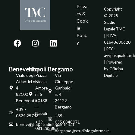
Priva
Copyright
cy &
© 2025
Cook
Studio
ie
Legale TMC
Polic
| P. IVA:
y
01643680620
| PEC:
avvpasqualetarr
| Powered
Benevento
Napoli
Bergamo
by
Officina
Viale degli
Piazza
Via
Digitale
Atlantici n.
Nicola
Giuseppe
4
Amore
Garibaldi
82100 -
n. 6
n. 4
Benevento
80138
24122 -
-
Bergamo
+39 -
Napoli
0824.25743
+39 -
+39 -
035.0348071
benevento@studiolegaletmc.it
081.283885
bergamo@studiolegaletmc.it