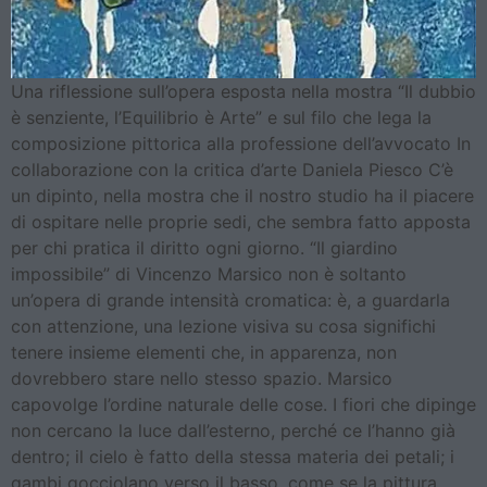
Una riflessione sull’opera esposta nella mostra “Il dubbio
è senziente, l’Equilibrio è Arte” e sul filo che lega la
composizione pittorica alla professione dell’avvocato In
collaborazione con la critica d’arte Daniela Piesco C’è
un dipinto, nella mostra che il nostro studio ha il piacere
di ospitare nelle proprie sedi, che sembra fatto apposta
per chi pratica il diritto ogni giorno. “Il giardino
impossibile” di Vincenzo Marsico non è soltanto
un’opera di grande intensità cromatica: è, a guardarla
con attenzione, una lezione visiva su cosa significhi
tenere insieme elementi che, in apparenza, non
dovrebbero stare nello stesso spazio. Marsico
capovolge l’ordine naturale delle cose. I fiori che dipinge
non cercano la luce dall’esterno, perché ce l’hanno già
dentro; il cielo è fatto della stessa materia dei petali; i
gambi gocciolano verso il basso, come se la pittura