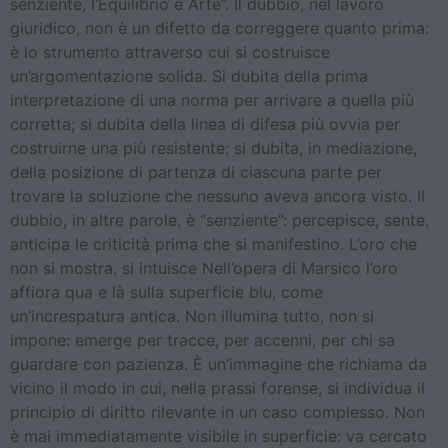
senziente, l’Equilibrio è Arte”. Il dubbio, nel lavoro
giuridico, non è un difetto da correggere quanto prima:
è lo strumento attraverso cui si costruisce
un’argomentazione solida. Si dubita della prima
interpretazione di una norma per arrivare a quella più
corretta; si dubita della linea di difesa più ovvia per
costruirne una più resistente; si dubita, in mediazione,
della posizione di partenza di ciascuna parte per
trovare la soluzione che nessuno aveva ancora visto. Il
dubbio, in altre parole, è “senziente”: percepisce, sente,
anticipa le criticità prima che si manifestino. L’oro che
non si mostra, si intuisce Nell’opera di Marsico l’oro
affiora qua e là sulla superficie blu, come
un’increspatura antica. Non illumina tutto, non si
impone: emerge per tracce, per accenni, per chi sa
guardare con pazienza. È un’immagine che richiama da
vicino il modo in cui, nella prassi forense, si individua il
principio di diritto rilevante in un caso complesso. Non
è mai immediatamente visibile in superficie: va cercato