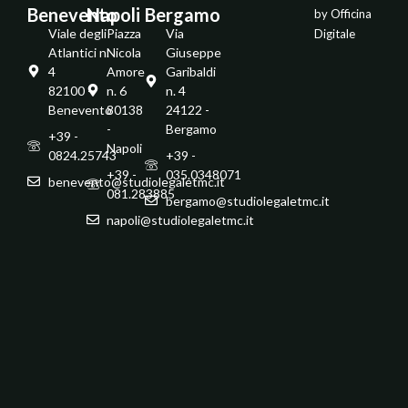
Benevento
Napoli
Bergamo
by
Officina
Viale degli
Piazza
Via
Digitale
Atlantici n.
Nicola
Giuseppe
4
Amore
Garibaldi
82100 -
n. 6
n. 4
Benevento
80138
24122 -
-
Bergamo
+39 -
Napoli
0824.25743
+39 -
+39 -
035.0348071
benevento@studiolegaletmc.it
081.283885
bergamo@studiolegaletmc.it
napoli@studiolegaletmc.it