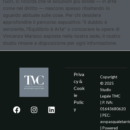
fuori, ci ricorda che le soluzioni più solide — in arte
come nel diritto — nascono spesso ribaltando lo
sguardo abituale sulle cose. Per chi desidera
approfondire il percorso espositivo “Il dubbio è
senziente, l’Equilibrio è Arte” o conoscere le opere di
Vincenzo Marsico esposte nella nostra sede, il nostro
studio rimane a disposizione per ogni informazione.
Priva
Copyright
cy &
© 2025
Cook
Studio
ie
Legale TMC
Polic
| P. IVA:
y
01643680620
| PEC:
avvpasqualetarr
| Powered