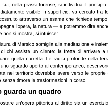
cui, nella prassi forense, si individua il principio 
tamente visibile in superficie: va cercato tra le 
icostruito attraverso un esame che richiede tempo
pagna l’opera, la natura — e potremmo dire anche 
 non si mostra, si intuisce”.
ttura di Marsico somiglia alla meditazione e insiem
à di chi assiste un cliente: la fretta di arrivar
iduare quella corretta. Le radici profonde nella ter
te a uno sguardo aperto al contemporaneo, descrivo
ta nel territorio dovrebbe avere verso le proprie 
e senza timore le trasformazioni in corso.
o guarda un quadro
tare un’opera pittorica al diritto sia un esercizi