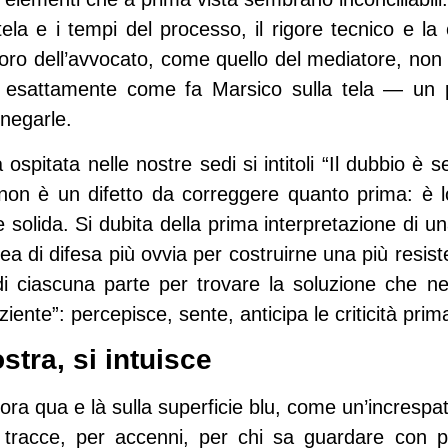
tela e i tempi del processo, il rigore tecnico e la 
voro dell’avvocato, come quello del mediatore, non 
 esattamente come fa Marsico sulla tela — un pu
negarle.
pitata nelle nostre sedi si intitoli “Il dubbio è senz
, non è un difetto da correggere quanto prima: è l
solida. Si dubita della prima interpretazione di u
inea di difesa più ovvia per costruirne una più resis
di ciascuna parte per trovare la soluzione che n
ziente”: percepisce, sente, anticipa le criticità pri
stra, si intuisce
fiora qua e là sulla superficie blu, come un’increspat
tracce, per accenni, per chi sa guardare con 