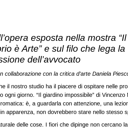
ll’opera esposta nella mostra “I
brio è Arte” e sul filo che lega 
essione dell’avvocato
In collaborazione con la critica d’arte Daniela Piesc
he il nostro studio ha il piacere di ospitare nelle p
tto ogni giorno. “Il giardino impossibile” di Vincenz
romatica: è, a guardarla con attenzione, una lezion
 in apparenza, non dovrebbero stare nello stesso s
urale delle cose. I fiori che dipinge non cercano la