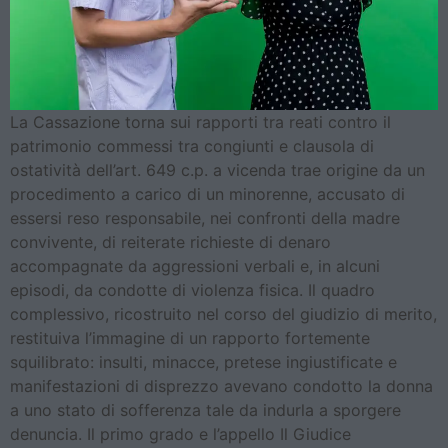
La Cassazione torna sui rapporti tra reati contro il
patrimonio commessi tra congiunti e clausola di
ostatività dell’art. 649 c.p. a vicenda trae origine da un
procedimento a carico di un minorenne, accusato di
essersi reso responsabile, nei confronti della madre
convivente, di reiterate richieste di denaro
accompagnate da aggressioni verbali e, in alcuni
episodi, da condotte di violenza fisica. Il quadro
complessivo, ricostruito nel corso del giudizio di merito,
restituiva l’immagine di un rapporto fortemente
squilibrato: insulti, minacce, pretese ingiustificate e
manifestazioni di disprezzo avevano condotto la donna
a uno stato di sofferenza tale da indurla a sporgere
denuncia. Il primo grado e l’appello Il Giudice