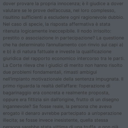
dover provare la propria innocenza; è il giudice a dover
valutare se le prove dell’accusa, nel loro complesso,
risultino sufficienti a escludere ogni ragionevole dubbio.
Nel caso di specie, la risposta affermativa è stata
ritenuta logicamente ineccepibile. Il nodo irrisolto:
prestito o associazione in partecipazione? La questione
che ha determinato l’annullamento con rinvio sui capi a)
e b) è di natura fattuale e investe la qualificazione
giuridica del rapporto economico intercorso tra le parti.
La Corte rileva che i giudici di merito non hanno risolto
due problemi fondamentali, rimasti ambigui
nell’impianto motivazionale della sentenza impugnata. Il
primo riguarda la realtà dell’affare: l’operazione di
bagarinaggio era concreta e realmente proposta,
oppure era fittizia sin dall’origine, frutto di un disegno
ingannevole? Se fosse reale, la persona che aveva
erogato il denaro avrebbe partecipato a un’operazione
illecita; se fosse invece inesistente, quella stessa
persona sarebbe stata vittima di una truffa, e non già