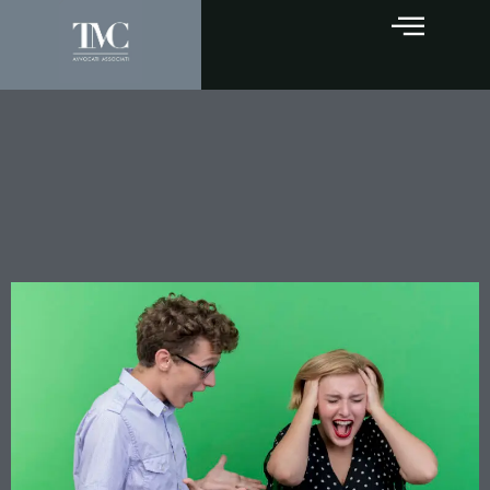
Estorsione in famiglia: la
sola violenza verbale non
esclude la causa di non
punibilità