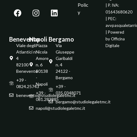
Polic
| P. IVA:
y
01643680620
| PEC:
avvpasqualetarr
| Powered
Benevento
Napoli
Bergamo
by
Officina
Viale degli
Piazza
Via
Digitale
Atlantici n.
Nicola
Giuseppe
4
Amore
Garibaldi
82100 -
n. 6
n. 4
Benevento
80138
24122 -
-
Bergamo
+39 -
Napoli
0824.25743
+39 -
+39 -
035.0348071
benevento@studiolegaletmc.it
081.283885
bergamo@studiolegaletmc.it
napoli@studiolegaletmc.it