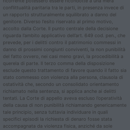
ricorrente potessero essere ricondotte a una mera
conflittualità paritaria tra le parti, in presenza invece di
un rapporto strutturalmente squilibrato a danno del
genitore. Diverso l’esito riservato al primo motivo,
accolto dalla Corte. Il punto centrale della decisione
riguarda l’ambito applicativo dell’art. 649 cod. pen., che
prevede, per i delitti contro il patrimonio commessi in
danno di prossimi congiunti conviventi, la non punibilità
del fatto ovvero, nei casi meno gravi, la procedibilità a
querela di parte. Il terzo comma della disposizione
esclude questo trattamento di favore quando il fatto sia
stato commesso con violenza alla persona, clausola di
ostatività che, secondo un consolidato orientamento
richiamato nella sentenza, si applica anche ai delitti
tentati. La Corte di appello aveva escluso l’operatività
della causa di non punibilità richiamando genericamente
tale principio, senza tuttavia individuare in quali
specifici episodi la richiesta di denaro fosse stata
accompagnata da violenza fisica, anziché da sole