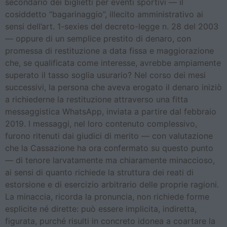
secondario dei biglietti per eventi sportivi — il
cosiddetto “bagarinaggio”, illecito amministrativo ai
sensi dell’art. 1-sexies del decreto-legge n. 28 del 2003
— oppure di un semplice prestito di denaro, con
promessa di restituzione a data fissa e maggiorazione
che, se qualificata come interesse, avrebbe ampiamente
superato il tasso soglia usurario? Nel corso dei mesi
successivi, la persona che aveva erogato il denaro iniziò
a richiederne la restituzione attraverso una fitta
messaggistica WhatsApp, inviata a partire dal febbraio
2019. I messaggi, nel loro contenuto complessivo,
furono ritenuti dai giudici di merito — con valutazione
che la Cassazione ha ora confermato su questo punto
— di tenore larvatamente ma chiaramente minaccioso,
ai sensi di quanto richiede la struttura dei reati di
estorsione e di esercizio arbitrario delle proprie ragioni.
La minaccia, ricorda la pronuncia, non richiede forme
esplicite né dirette: può essere implicita, indiretta,
figurata, purché risulti in concreto idonea a coartare la