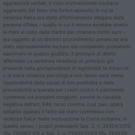
aggressioni verbali. Il vizio motivazionale risultava
aggravato dal fatto che l’unico episodio in cui la
violenza fisica era stata effettivamente allegata dalla
persona offesa – quello in cui il minore avrebbe stretto
le mani al collo della madre per ottenere cento euro –
era oggetto di un distinto procedimento penale ed era
stato espressamente escluso dal compendio probatorio
esaminato in questo giudizio. Il principio di diritto
affermato La sentenza ribadisce un principio già
presente nella giurisprudenza di legittimità: la minaccia
o la mera violenza psicologica non fanno venir meno
l’applicabilità della causa di non punibilità e della
procedibilità a querela per i reati contro il patrimonio
commessi tra prossimi congiunti, poiché la clausola
negativa dell’art. 649, terzo comma, cod. pen. opera
soltanto quando il fatto sia stato commesso con
violenza fisica. Nella motivazione la Corte richiama, in
questo senso, i propri precedenti Sez. 2, n. 32354/2013
(Rv. 255982-01) e Sez. 2, n. 22930/2023 (Rv. 284533-