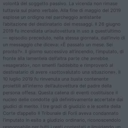
volontà del soggetto passivo. La vicenda non rimase
tuttavia sul piano verbale. Alla fine di maggio del 2019
esplose un ordigno nel parcheggio antistante
l’abitazione del destinatario dei messaggi. Il 26 giugno
2019 fu incendiata un’autovettura in uso a quest’ultimo
— episodio preceduto, nella stessa giornata, dall’invio di
un messaggio che diceva: «È passato un mese. Sei
pronto?». Il giorno successivo all’incendio, l’imputato, di
fronte alla lamentela dell’altra parte che avrebbe
«esagerato», non smentì l’addebito e rimproverò al
destinatario di avere «sottovalutato una situazione». Il
10 luglio 2019 fu rinvenuta una busta contenente
proiettili all’interno dell’autovettura del padre della
persona offesa. Questa catena di eventi costituisce il
nucleo delle condotte già definitivamente accertate dai
giudici di merito. I tre gradi di giudizio e le scelte della
Corte d’appello Il Tribunale di Forlì aveva condannato
l’imputato in esito a giudizio ordinario, riconoscendolo
responsabile per tutti i reati contestati e liquidando un