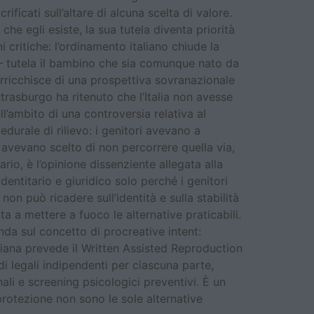
rificati sull’altare di alcuna scelta di valore.
che egli esiste, la sua tutela diventa priorità
 critiche: l’ordinamento italiano chiude la
— tutela il bambino che sia comunque nato da
arricchisce di una prospettiva sovranazionale
trasburgo ha ritenuto che l’Italia non avesse
ll’ambito di una controversia relativa al
urale di rilievo: i genitori avevano a
e avevano scelto di non percorrere quella via,
ario, è l’opinione dissenziente allegata alla
entitario e giuridico solo perché i genitori
on può ricadere sull’identità e sulla stabilità
ta a mettere a fuoco le alternative praticabili.
da sul concetto di procreative intent:
rniana prevede il Written Assisted Reproduction
 legali indipendenti per ciascuna parte,
li e screening psicologici preventivi. È un
rotezione non sono le sole alternative