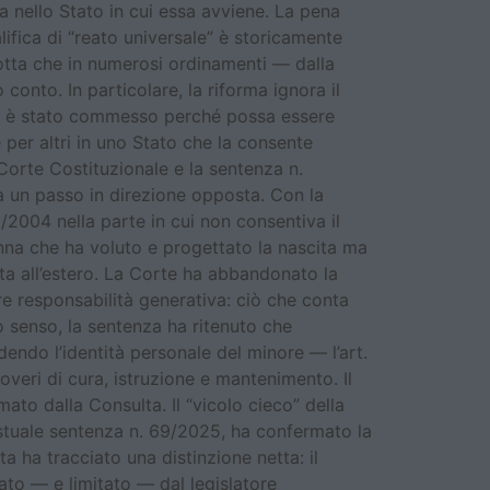
ca nello Stato in cui essa avviene. La pena
lifica di “reato universale” è storicamente
ndotta che in numerosi ordinamenti — dalla
onto. In particolare, la riforma ignora il
cui è stato commesso perché possa essere
e per altri in uno Stato che la consente
orte Costituzionale e la sentenza n.
fa un passo in direzione opposta. Con la
40/2004 nella parte in cui non consentiva il
onna che ha voluto e progettato la nascita ma
ta all’estero. La Corte ha abbandonato la
e responsabilità generativa: ciò che conta
o senso, la sentenza ha ritenuto che
dendo l’identità personale del minore — l’art.
 doveri di cura, istruzione e mantenimento. Il
mato dalla Consulta. Il “vicolo cieco” della
estuale sentenza n. 69/2025, ha confermato la
a ha tracciato una distinzione netta: il
nato — e limitato — dal legislatore