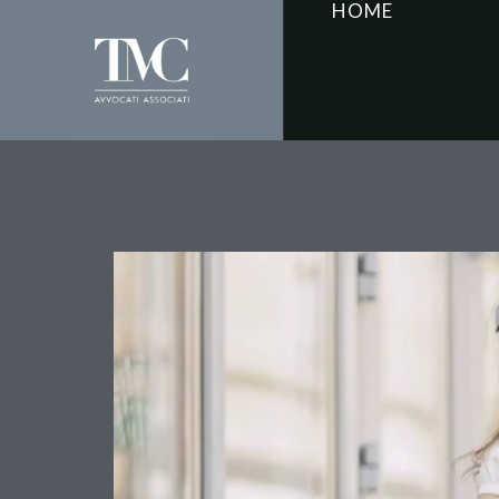
HOME
La maternità surrogata tr
bivio