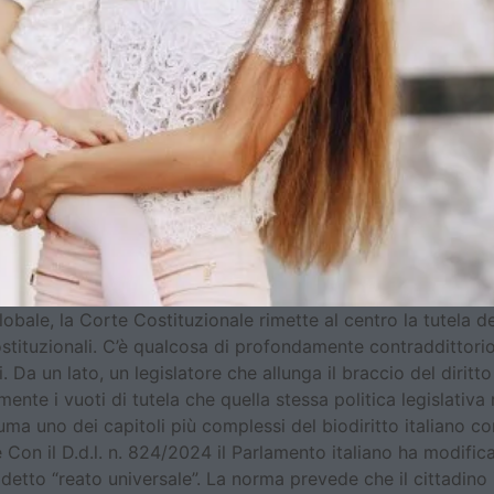
globale, la Corte Costituzionale rimette al centro la tutela 
stituzionali. C’è qualcosa di profondamente contraddittorio
 Da un lato, un legislatore che allunga il braccio del diritto p
nte i vuoti di tutela che quella stessa politica legislativa 
nsuma uno dei capitoli più complessi del biodiritto italiano
e Con il D.d.l. n. 824/2024 il Parlamento italiano ha modific
detto “reato universale”. La norma prevede che il cittadin