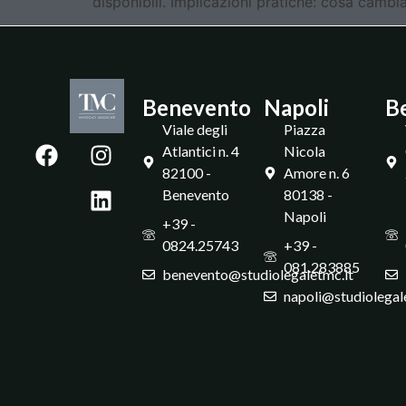
disponibili. Implicazioni pratiche: cosa cambia
Benevento
Napoli
B
Viale degli
Piazza
Atlantici n. 4
Nicola
82100 -
Amore n. 6
Benevento
80138 -
Napoli
+39 -
0824.25743
+39 -
081.283885
benevento@studiolegaletmc.it
napoli@studiolegal