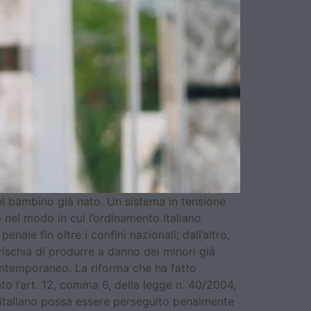
del bambino già nato. Un sistema in tensione
 nel modo in cui l’ordinamento italiano
enale fin oltre i confini nazionali; dall’altro,
rischia di produrre a danno dei minori già
 contemporaneo. La riforma che ha fatto
ato l’art. 12, comma 6, della legge n. 40/2004,
o italiano possa essere perseguito penalmente