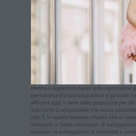
Mentre il legislatore punta sulla repressione 
permanente tra istanze punitive e garanzie co
affronta oggi il tema della gestazione per altri.
una Corte Costituzionale che ricuce pazienteme
nati. È in questa tensione irrisolta che si co
discutere: il “reato universale” di surrogazion
elevando la surrogazione di maternità a cosid