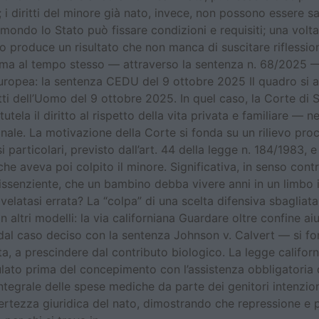
; i diritti del minore già nato, invece, non possono essere sac
 mondo lo Stato può fissare condizioni e requisiti; una volta 
 produce un risultato che non manca di suscitare riflessioni
, ma al tempo stesso — attraverso la sentenza n. 68/2025 
 europea: la sentenza CEDU del 9 ottobre 2025 Il quadro si 
ti dell’Uomo del 9 ottobre 2025. In quel caso, la Corte di S
ela il diritto al rispetto della vita privata e familiare — ne
le. La motivazione della Corte si fonda su un rilievo proced
 particolari, previsto dall’art. 44 della legge n. 184/1983, 
che aveva poi colpito il minore. Significativa, in senso contr
dissenziente, che un bambino debba vivere anni in un limbo id
latasi errata? La “colpa” di una scelta difensiva sbagliata n
altri modelli: la via californiana Guardare oltre confine aiu
 dal caso deciso con la sentenza Johnson v. Calvert — si fon
ta, a prescindere dal contributo biologico. La legge califo
to prima del concepimento con l’assistenza obbligatoria di
tegrale delle spese mediche da parte dei genitori intenziona
ertezza giuridica del nato, dimostrando che repressione e p