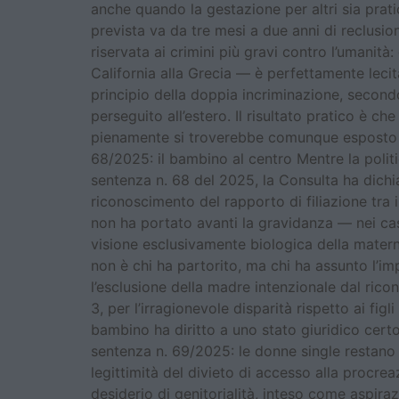
anche quando la gestazione per altri sia prati
prevista va da tre mesi a due anni di reclusio
riservata ai crimini più gravi contro l’umanit
California alla Grecia — è perfettamente lecit
principio della doppia incriminazione, secon
perseguito all’estero. Il risultato pratico è ch
pienamente si troverebbe comunque esposto a 
68/2025: il bambino al centro Mentre la politi
sentenza n. 68 del 2025, la Consulta ha dichiar
riconoscimento del rapporto di filiazione tra
non ha portato avanti la gravidanza — nei cas
visione esclusivamente biologica della matern
non è chi ha partorito, ma chi ha assunto l’i
l’esclusione della madre intenzionale dal rico
3, per l’irragionevole disparità rispetto ai fig
bambino ha diritto a uno stato giuridico certo 
sentenza n. 69/2025: le donne single restano
legittimità del divieto di accesso alla procre
desiderio di genitorialità, inteso come aspira