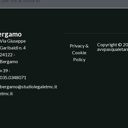
 per chi si trova in
ergamo
Via Giuseppe
Copyright © 20
Privacy &
Garibaldi n. 4
avvpasqualetar
Cookie
24122 -
Policy
Bergamo
+39 -
035.0348071
bergamo@studiolegaletmc.it
etmc.it