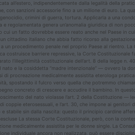
cata all’estero, indipendentemente dalla legalità della prati
ne, con sanzioni accessorie fino a un milione di euro. La qua
à: genocidio, crimini di guerra, tortura. Applicarla a una co
a e regolamentata genera un’anomalia giuridica di non poco c
do cui un fatto dovrebbe essere reato anche nel Paese in 
e un cittadino italiano che abbia fatto ricorso alla gestazion
un procedimento penale nel proprio Paese al rientro. La C
ca costruisce barriere repressive, la Corte Costituzionale 
ato l’illegittimità costituzionale dell’art. 8 della legge n. 
 il nato e la cosiddetta “madre intenzionale” — ovvero la d
i di procreazione medicalmente assistita eterologa pratica
ità, spostando il fulcro verso quella che potremmo chiamar
mpegno concreto di crescere e accudire il bambino. In quest
noscimento del nato violasse l’art. 2 della Costituzione — le
li di coppie eterosessuali, e l’art. 30, che impone ai genitori
e stabile sin dalla nascita: questo il principio cardine affer
 escluse La stessa Corte Costituzionale, però, con la cont
azione medicalmente assistita per le donne single. La Consult
zione individuale ancora non realizzata, può essere discipli