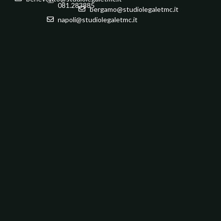
081.283885
bergamo@studiolegaletmc.it
napoli@studiolegaletmc.it