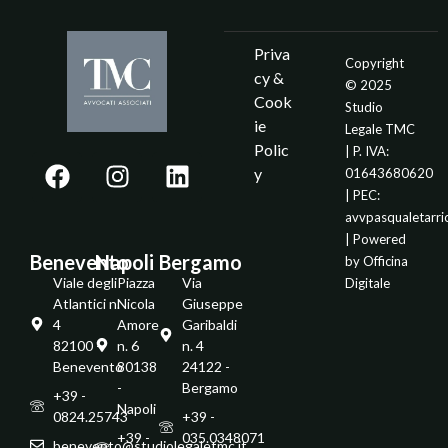
Priva
Copyright
cy &
© 2025
Cook
Studio
ie
Legale TMC
Polic
| P. IVA:
y
01643680620
| PEC:
avvpasqualetarr
| Powered
Benevento
Napoli
Bergamo
by
Officina
Viale degli
Piazza
Via
Digitale
Atlantici n.
Nicola
Giuseppe
4
Amore
Garibaldi
82100 -
n. 6
n. 4
Benevento
80138
24122 -
-
Bergamo
+39 -
Napoli
0824.25743
+39 -
+39 -
035.0348071
benevento@studiolegaletmc.it