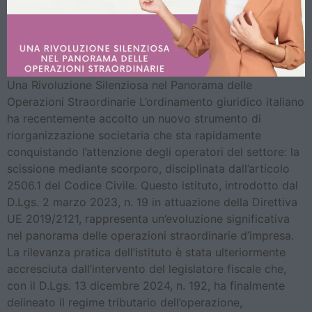
Una Rivoluzione Silenziosa nel Panorama delle
Operazioni Straordinarie L’ordinamento giuridico italiano
ha recentemente accolto un nuovo strumento di
riorganizzazione societaria che sta rapidamente
conquistando l’attenzione degli operatori del settore: la
scissione mediante scorporo, disciplinata dall’articolo
2506.1 del Codice Civile. Questo istituto, introdotto dal
D.Lgs. 2 marzo 2023, n. 19 in attuazione della Direttiva
UE 2019/2121, rappresenta un’evoluzione significativa
nel panorama delle operazioni straordinarie d’impresa.
La rilevanza pratica dell’istituto è stata ulteriormente
accresciuta dall’intervento del legislatore fiscale che,
con il D.Lgs. 13 dicembre 2024, n. 192, ha finalmente
delineato il regime tributario dell’operazione,